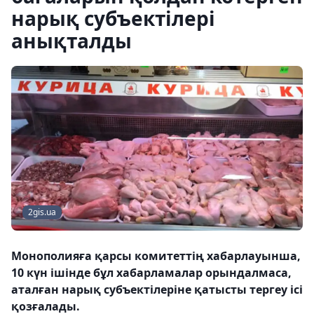
нарық субъектілері
анықталды
2gis.ua
Монополияға қарсы комитеттің хабарлауынша,
10 күн ішінде бұл хабарламалар орындалмаса,
аталған нарық субъектілеріне қатысты тергеу ісі
қозғалады.