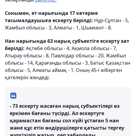
Сонымен, ет нарығында 17 көтерме
тасымалдаушыға ескерту берілді:
Нұр-Сұлтан - 5,
Жамбыл облысы - 3, Алматы - 1, Шымкент - 8.
Нан нарығында 63 нарық субъектіге ескерту хат
берілді:
Ақтөбе облысы - 4, Ақмола облысы - 7,
Атырау облысы - 8, Павлодар облысы - 20, Жамбыл
облысы - 14, Қарағанды ​​облысы - 3, Батыс Қазақстан
облысы - 5, Алматы аймақ - 1. Оның 45-і жіберген
қателерін жөндеді.
- 73 ескерту жасаған нарық субъектілері өз
еркімен бағаны түсірді. Ал ескертуге
қарамастан бағаны сол күйі ұстаған 5 нан
және құс етін өндірушілерге қатысты тергеу
жүргізіліп жатыр, деп хабарлады