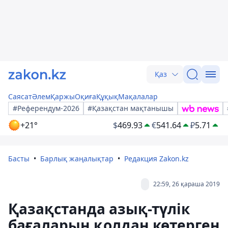
Қаз
Саясат
Әлем
Қаржы
Оқиға
Құқық
Мақалалар
#Референдум-2026
#Қазақстан мақтанышы
+21°
$
469.93
€
541.64
₽
5.71
Басты
Барлық жаңалықтар
Редакция Zakon.kz
22:59, 26 қараша 2019
Қазақстанда азық-түлік
бағаларын қолдан көтерген