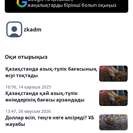
жаңалықтарды бірінші болып оқыңыз
zkadm
Оқи отырыңыз
Қазақстанда азық-түлік бағасының
өсуі тоқтады
16:56, 14 қараша 2025
Қазақстанда қай азық-түлік
өнімдерінің бағасы арзандады
13:47, 26 маусым 2026
Доллар өсіп, теңге неге әлсіреді? ҰБ
жауабы