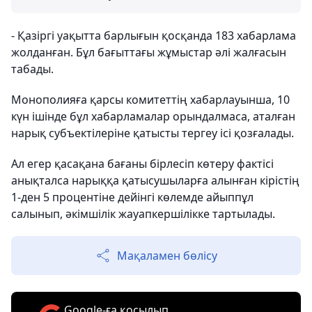
- Қазіргі уақытта барлығын қосқанда 183 хабарлама
жолданған. Бұл бағыттағы жұмыстар әлі жалғасын
табады.
Монополияға қарсы комитеттің хабарлауынша, 10
күн ішінде бұл хабарламалар орындалмаса, аталған
нарық субъектілеріне қатысты тергеу ісі қозғалады.
Ал егер қасақана бағаны бірлесіп көтеру фактісі
анықталса нарыққа қатысушыларға алынған кірістің
1-ден 5 процентіне дейінгі көлемде айыппұл
салынып, әкімшілік жауапкершілікке тартылады.
Мақаламен бөлісу
Google-ға қосылып,