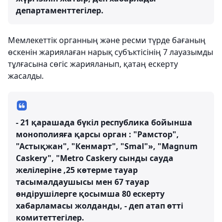
департаменттегілер.
Мемлекеттік органның және ресми түрде бағаның
өскенін жариялаған нарық субъктісінің 7 лауазымды
тұлғасына сөгіс жарияланып, қатаң ескерту
жасалды.
- 21 қарашада бүкіл республика бойынша
монополияға қарсы орган : "Рамстор",
"Астықжан", "Кенмарт", "Smal"», "Magnum
Caskery", "Metro Caskery сынды сауда
желілеріне ,25 көтерме тауар
тасымалдаушысы мен 67 тауар
өндірушілерге қосымша 80 ескерту
хабарламасы жолданды, - деп атап өтті
комитеттегілер.