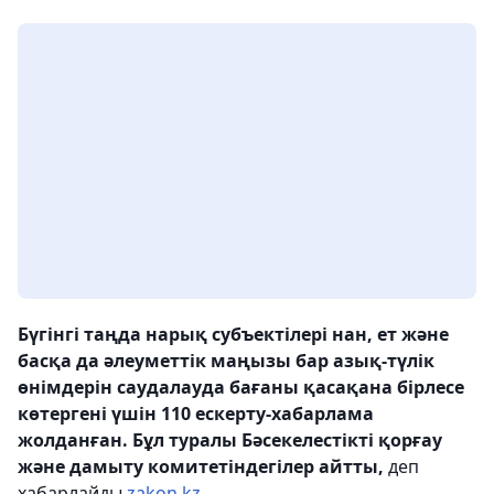
Бүгінгі таңда нарық субъектілері нан, ет және
басқа да әлеуметтік маңызы бар азық-түлік
өнімдерін саудалауда бағаны қасақана бірлесе
көтергені үшін 110 ескерту-хабарлама
жолданған. Бұл туралы Бәсекелестікті қорғау
және дамыту комитетіндегілер айтты,
деп
хабарлайды
zakon.kz.