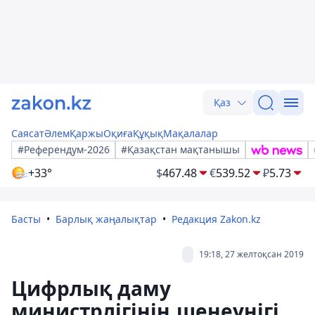
Қаз
Саясат
Әлем
Қаржы
Оқиға
Құқық
Мақалалар
#Референдум-2026
#Қазақстан мақтанышы
+33°
$
467.48
€
539.52
₽
5.73
Басты
Барлық жаңалықтар
Редакция Zakon.kz
19:18, 27 желтоқсан 2019
Цифрлық даму
министрлігінің шенеунігі