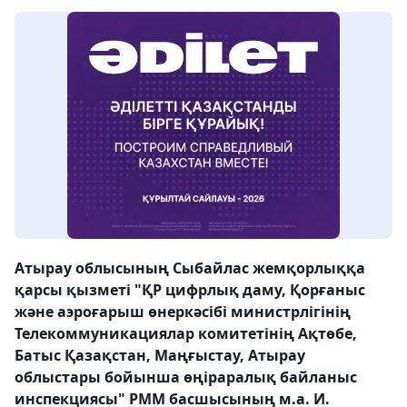
Атырау облысының Сыбайлас жемқорлыққа
қарсы қызметі "ҚР цифрлық даму, Қорғаныс
және аэроғарыш өнеркәсібі министрлігінің
Телекоммуникациялар комитетінің Ақтөбе,
Батыс Қазақстан, Маңғыстау, Атырау
облыстары бойынша өңіраралық байланыс
инспекциясы" РММ басшысының м.а. И.