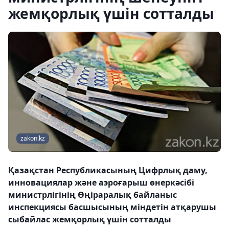
жемқорлық үшін сотталды
zakon.kz
Қазақстан Республикасының Цифрлық даму,
инновациялар және аэроғарыш өнеркәсібі
министрлігінің Өңіраралық байланыс
инспекциясы басшысының міндетін атқарушы
сыбайлас жемқорлық үшін сотталды