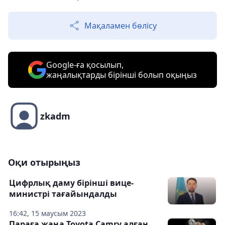
Мақаламен бөлісу
Google-ға қосылып,
жаңалықтарды бірінші болып оқыңыз
zkadm
Оқи отырыңыз
Цифрлық даму бірінші вице-
министрі тағайындалды
16:42, 15 маусым 2023
Параға жаңа Toyota Camry алған