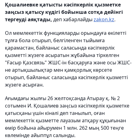
Қошалиевке қатысты кәсіпкерлік қызметке
заңсыз қатысу күдігі бойынша сотқа дейінгі
тергеуді аяқтады,
деп хабарлайды
zakon.kz
.
Ол мемлекеттік функцияларды орындауға өкілетті
тұлға бола отырып, белгіленген тыйымға
қарамастан, байланыс саласында кәсіпкерлік
қызметті жүзеге асыратын жұбайына тіркелген
"Ғасыр Қазсвязь" ЖШС-ін басқаруға және осы ЖШС-
не артықшылықтар мен қамқорлық көрсете
отырып, байланыс саласында кәсіпкерлік қызметті
жүзеге асырған.
Ағымдағы жылғы 26 желтоқсанда Атырау қ. № 2
сотымен И. Қошалиев заңсыз кәсіпкерлік қызметке
қатысқаны үшін кінәлі деп танылып, оған
мемлекеттік қызметте лауазым атқару құқығынан
өмір бойына айырумен 1 млн. 262 мың 500 теңге
көлемінде айыппұл салынды.