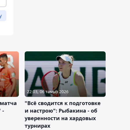
у
22:03, 06 тамыз 2026
 матча
"Всё сводится к подготовке
 -
и настрою": Рыбакина - об
уверенности на хардовых
турнирах