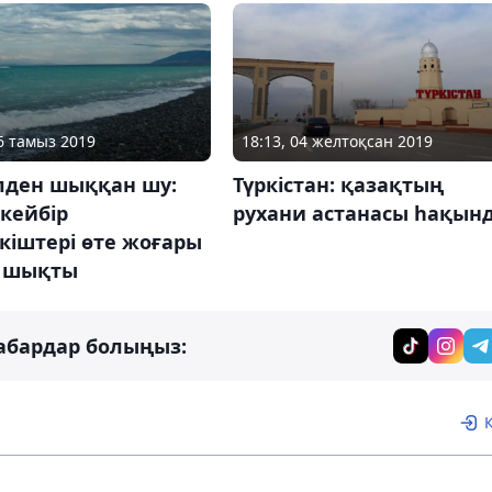
06 тамыз 2019
18:13, 04 желтоқсан 2019
лден шыққан шу:
Түркістан: қазақтың
кейбір
рухани астанасы һақын
кіштері өте жоғары
 шықты
абардар болыңыз: