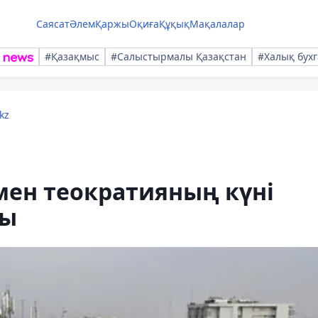
Саясат
Әлем
Қаржы
Оқиға
Құқық
Мақалалар
#Қазақмыс
#Салыстырмалы Қазақстан
#Халық бухг
kz
мен теократияның күні
ты