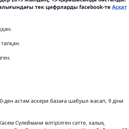
ралығындағы тек цифрларды facebook-те
Асхат
ққан.
 тапқан.
лген.
50-ден астам әскери базаға шабуыл жасап, 9 діни
 Касем Сүлеймани өлтірілген сәтте, халық