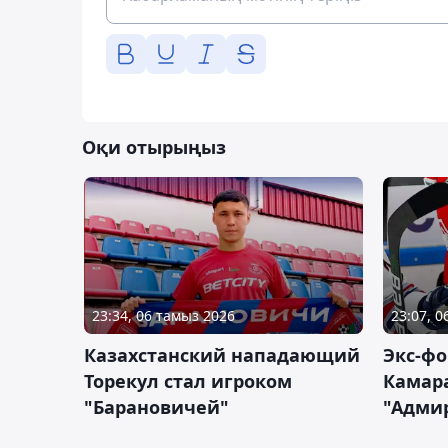
Оқи отырыңыз
23:34, 06 тамыз 2026
23:07, 
Казахстанский нападающий
Экс-фо
Торекул стал игроком
Камара
"Барановичей"
"Адми