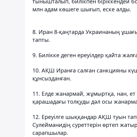
тынышталып, билікпен біріккендей б
млн адам көшеге шығып, еске алды.
8. Иран 8-қаңтарда Украинаның ұшағын
тапты.
9. Билікке деген ереуілдер қайта жалғ
10. АҚШ Иранға салған санкцияны күш
құнсызданған.
11. Елде жанармай, жұмыртқа, нан, ет 
қарашадағы толқуды дәл осы жанармай
12. Ереуілге шыққандар АҚШ туын тап
Сулейманидің суреттерін өртеп жатыр.
сарапшылар.