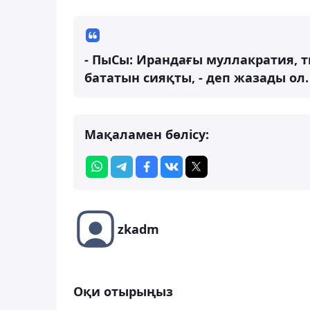
- ПыСы: Ирандағы муллакратия, 
бататын сияқты, - деп жазады ол.
Мақаламен бөлісу:
zkadm
Оқи отырыңыз