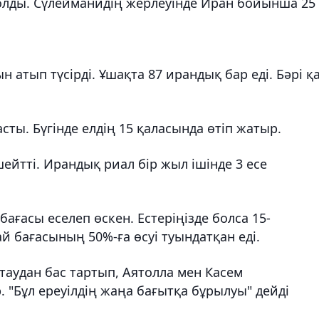
олды. Сүлейманидің жерлеуінде Иран бойынша 25
 атып түсірді. Ұшақта 87 ирандық бар еді. Бәрі қ
асты. Бүгінде елдің 15 қаласында өтіп жатыр.
ейтті. Ирандық риал бір жыл ішінде 3 есе
бағасы еселеп өскен. Естеріңізде болса 15-
 бағасының 50%-ға өсуі туындатқан еді.
таудан бас тартып, Аятолла мен Касем
 "Бұл ереуілдің жаңа бағытқа бұрылуы" дейді