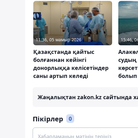
11:36, 05 мамыр 2026
15:46, 
Қазақстанда қайтыс
Алакө
болғаннан кейінгі
судың 
донорлыққа келісетіндер
көрсет
саны артып келеді
болып
Жаңалықтан zakon.kz сайтында х
Пікірлер
0