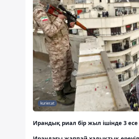
kurier.at
Ирандық риал бір жыл ішінде 3 есе
Ирандағы жаппай халықтық ереуіл