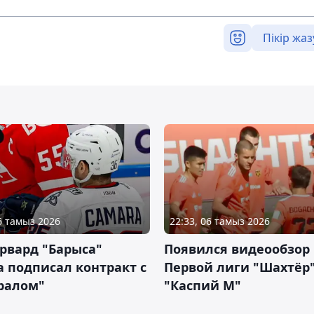
Пікір жаз
06 тамыз 2026
22:33, 06 тамыз 2026
рвард "Барыса"
Появился видеообзор
 подписал контракт с
Первой лиги "Шахтёр"
ралом"
"Каспий М"