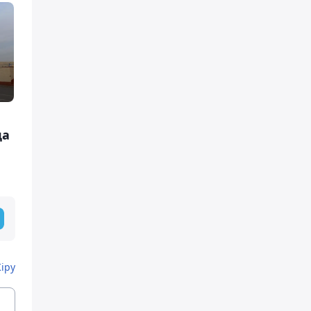
да
Кіру