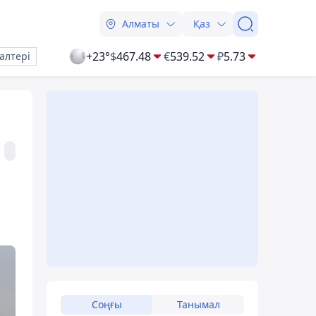
Алматы
Қаз
+23°
$
467.48
€
539.52
₽
5.73
алтері
Соңғы
Танымал