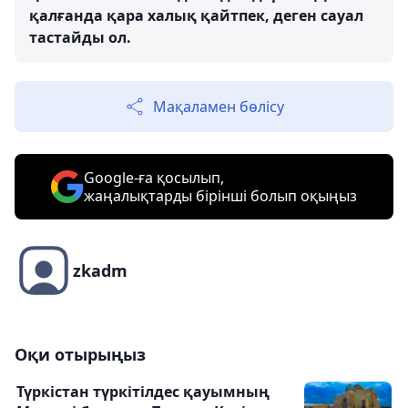
қалғанда қара халық қайтпек, деген сауал
тастайды ол.
Мақаламен бөлісу
Google-ға қосылып,
жаңалықтарды бірінші болып оқыңыз
zkadm
Оқи отырыңыз
Түркістан түркітілдес қауымның