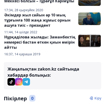
Меккесі болсын – Тұрағұл Кәрімұлы
17:34, 28 қыркүйек 2020
Әкімдер жыл сайын әр 10 мың
тұрғынға 100 жаңа жұмыс орнын
ашуға тиіс – президент
11:44, 14 шілде 2022
Нұрқаділова жылады: Заманбектің
немересі бастан өткен қиын өмірін
айтты
16:37, 14 қараша 2019
Жаңалықтан zakon.kz сайтында
хабардар болыңыз:
Пікірлер
0
Кіру