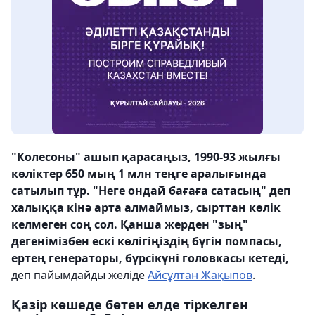
"Колесоны" ашып қарасаңыз, 1990-93 жылғы
көліктер 650 мың 1 млн теңге аралығында
сатылып тұр. "Неге ондай бағаға сатасың" деп
халыққа кінә арта алмаймыз, сырттан көлік
келмеген соң сол. Қанша жерден "зың"
дегенімізбен ескі көлігіңіздің бүгін помпасы,
ертең генераторы,
бүрсікүні головкасы кетеді,
деп пайымдайды желіде
Айсұлтан Жақыпов
.
Қазір көшеде бөтен елде тіркелген