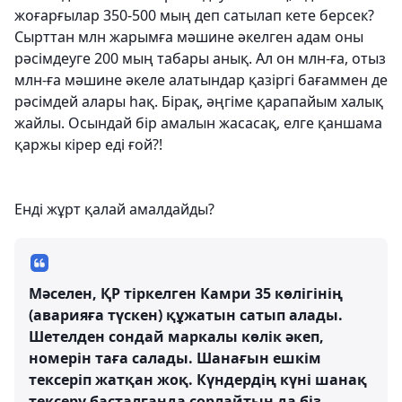
жоғарғылар 350-500 мың деп сатылап кете берсек?
Сырттан млн жарымға мәшине әкелген адам оны
рәсімдеуге 200 мың табары анық. Ал он млн-ға, отыз
млн-ға мәшине әкеле алатындар қазіргі бағаммен де
рәсімдей алары һақ. Бірақ, әңгіме қарапайым халық
жайлы. Осындай бір амалын жасасақ, елге қаншама
қаржы кірер еді ғой?!
Енді жұрт қалай амалдайды?
Мәселен, ҚР тіркелген Камри 35 көлігінің
(аварияға түскен) құжатын сатып алады.
Шетелден сондай маркалы көлік әкеп,
номерін таға салады. Шанағын ешкім
тексеріп жатқан жоқ. Күндердің күні шанақ
тексеру басталғанда сорлайтын да біз