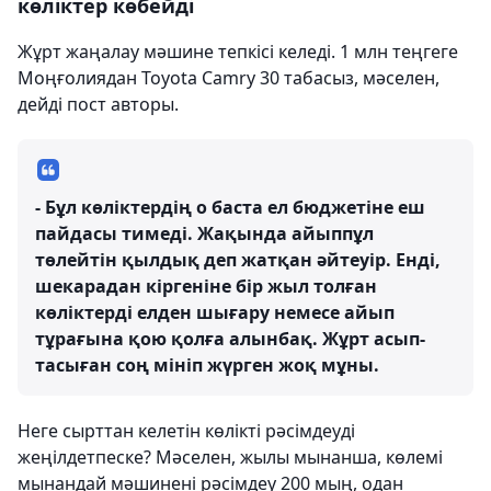
көліктер көбейді
Жұрт жаңалау мәшине тепкісі келеді. 1 млн теңгеге
Моңғолиядан Toyota Camry 30 табасыз, мәселен,
дейді пост авторы.
- Бұл көліктердің о баста ел бюджетіне еш
пайдасы тимеді. Жақында айыппұл
төлейтін қылдық деп жатқан әйтеуір. Енді,
шекарадан кіргеніне бір жыл толған
көліктерді елден шығару немесе айып
тұрағына қою қолға алынбақ. Жұрт асып-
тасыған соң мініп жүрген жоқ мұны.
Неге сырттан келетін көлікті рәсімдеуді
жеңілдетпеске? Мәселен, жылы мынанша, көлемі
мынандай мәшинені рәсімдеу 200 мың, одан