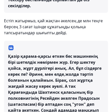
секілділер.
Естіп жатырмыз, қай жақтан әкелсең де млн теңге
берсең 3 сағат ішінде құжатыңды қолыңа
тапсыратындар шығыпты дейді.
Қазір қарама-қарсы өткен бес мәшиненің
бірі шетелдік нөмірмен жүр. Егер шектеу
қойса, жұрт дүрлігері анық. Ал, бұл сіздерге
керек пе? Әрине, мен елде,жолда тәртіп
болғанын қалаймын. Бірақ, сол жұртқа
жағдай жасау керек әуелі. А так
Қарағандыда Шахтинск қаласының бір
полковнигінің Ресейден әкелген Прадосын
(шатаспасам) бір аптадан соң "угон" деп
қайта әкеткен. Сондай адамдар маңқиып