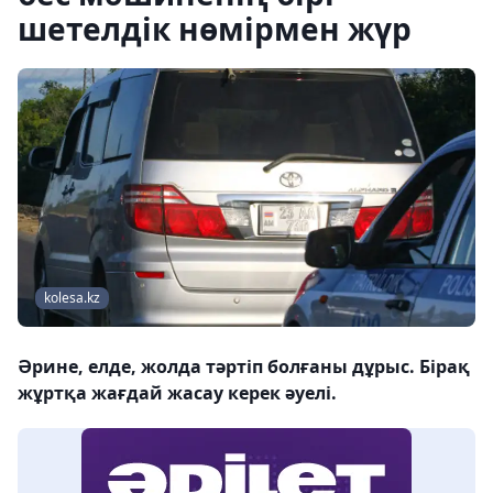
шетелдік нөмірмен жүр
kolesa.kz
Әрине, елде, жолда тәртіп болғаны дұрыс. Бірақ
жұртқа жағдай жасау керек әуелі.