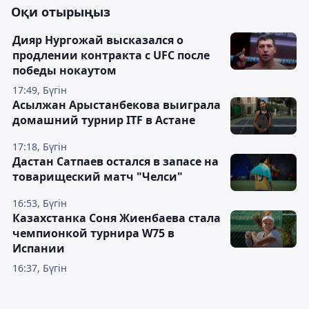
Оқи отырыңыз
Дияр Нургожай высказался о
продлении контракта с UFC после
победы нокаутом
17:49, Бүгін
Асылжан Арыстанбекова выиграла
домашний турнир ITF в Астане
17:18, Бүгін
Дастан Сатпаев остался в запасе на
товарищеский матч "Челси"
16:53, Бүгін
Казахстанка Соня Жиенбаева стала
чемпионкой турнира W75 в
Испании
16:37, Бүгін