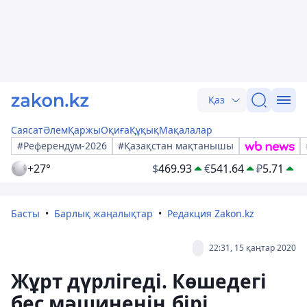
Қаз
Саясат
Әлем
Қаржы
Оқиға
Құқық
Мақалалар
#Референдум-2026
#Қазақстан мақтанышы
+27°
$
469.93
€
541.64
₽
5.71
Басты
Барлық жаңалықтар
Редакция Zakon.kz
22:31, 15 қаңтар 2020
Жұрт дүрлігеді. Көшедегі
бес мәшиненің бірі