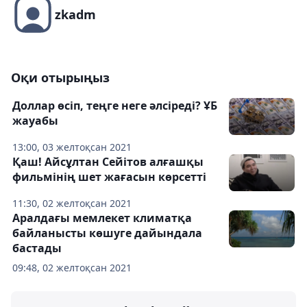
zkadm
Оқи отырыңыз
Доллар өсіп, теңге неге әлсіреді? ҰБ
жауабы
13:00, 03 желтоқсан 2021
Қаш! Айсұлтан Сейітов алғашқы
фильмінің шет жағасын көрсетті
11:30, 02 желтоқсан 2021
Аралдағы мемлекет климатқа
байланысты көшуге дайындала
бастады
09:48, 02 желтоқсан 2021