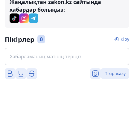
Жаңалықтан zakon.kz сайтында
хабардар болыңыз:
Пікірлер
0
Кіру
Пікір жазу