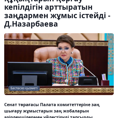
кепілдігін арттыратын
заңдармен жұмыс істейді -
Д.Назарбаева
Баспасөз қызметі
Сенат төрағасы Палата комитеттеріне заң
шығару жұмыстарын заң жобаларын
әзірлеушілермен үйлестіруді тапсырды.