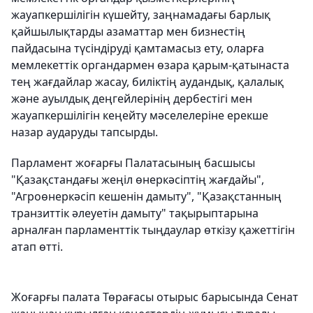
жауапкершілігін күшейту, заңнамадағы барлық
қайшылықтарды азаматтар мен бизнестің
пайдасына түсіндіруді қамтамасыз ету, оларға
мемлекеттік органдармен өзара қарым-қатынаста
тең жағдайлар жасау, биліктің аудандық, қалалық
және ауылдық деңгейлерінің дербестігі мен
жауапкершілігін кеңейту мәселелеріне ерекше
назар аударуды тапсырды.
Парламент жоғарғы Палатасының басшысы
"Қазақстандағы жеңіл өнеркәсіптің жағдайы",
"Агроөнеркәсіп кешенін дамыту", "Қазақстанның
транзиттік әлеуетін дамыту" тақырыптарына
арналған парламенттік тыңдаулар өткізу қажеттігін
атап өтті.
Жоғарғы палата Төрағасы отырыс барысында Сенат