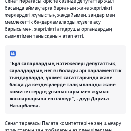
Сенат nөрағасы кіріспе сөзінде депутаттар жыл
басында аймақтарға барғанын және жергілікті
жерлердегі жұмыстың жағдайымен, заңдар мен
мемлекеттік бағдарламаларды жүзеге асу
барысымен, жергілікті атқарушы органдардың
қызметімен танысқанын атап өтті.
"Бұл сапарлардың нәтижелері депутаттық
сауалдардың негізі болады әрі парламенттік
тыңдауларда, үкімет сағаттарында және
басқа да кездесулерде талқыланады және
комитеттердің ұсыныстары мен жұмыс
жоспарларына енгізіледі", - деді Дариға
Назарбаева.
Сенат төрағасы Палата комитеттеріне заң шығару
жұмыстарын заң жобаларын әзірлеушілермен