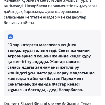
жанынан құрылған кеңестердің жұмысы туралы
әңгімеледі. Назарбаева парламенттік тыңдауларға
дайындық барысында ауыл шаруашылығы
саласының көптеген өкілдерімен кездесулер
болғанын айтты.
"Олар көтерген мәселелер кеңінен
талқылауды талап етеді. Сенат жанынан
Агроөнеркәсіп кешені жөнінде кеңес құру
қажеттігі туындады. Жастар саясаты
саласындағы заңнаманы жетілдіру
жөніндегі ұсыныстарды қарау мақсатында
желтоқсан айынан бастап Парламент
Сенатының жанында Жастар кеңесі
жұмысын бастады, - деді Назарбаева.
Күн тәртібіндегі бірінші мәселе бойынша Сенат