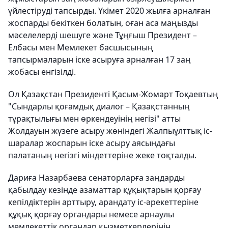
үйлестіруді тапсырды. Үкімет 2020 жылға арналған
жоспарды бекіткен болатын, оған аса маңызды
мәселелерді шешуге және Тұңғыш Президент –
Елбасы мен Мемлекет басшысының
тапсырмаларын іске асыруға арналған 17 заң
жобасы енгізілді.
Ол Қазақстан Президенті Қасым-Жомарт Тоқаевтың
"Сындарлы қоғамдық диалог – Қазақстанның
тұрақтылығы мен өркендеуінің негізі" атты
Жолдауын жүзеге асыру жөніндегі Жалпыұлттық іс-
шаралар жоспарын іске асыру аясындағы
палатаның негізгі міндеттеріне жеке тоқталды.
Дариға Назарбаева сенаторларға заңдарды
қабылдау кезінде азаматтар құқықтарын қорғау
кепілдіктерін арттыру, арандату іс-әрекеттеріне
құқық қорғау органдары немесе арнаулы
мемлекеттік органдар қызметкерлерінің