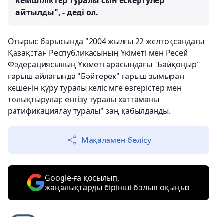
кемшіліктер туралы сын ескертулер
айтылды", - деді ол.
Отырыс барысында "2004 жылғы 22 желтоқсандағы
Қазақстан Республикасының Үкіметі мен Ресей
Федерациясының Үкіметі арасындағы "Байқоңыр"
ғарыш айлағында "Бәйтерек" ғарыш зымыран
кешенін құру туралы келісімге өзгерістер мен
толықтырулар енгізу туралы хаттаманы
ратификациялау туралы" заң қабылданды.
Мақаламен бөлісу
Google-ға қосылып,
жаңалықтарды бірінші болып оқыңыз