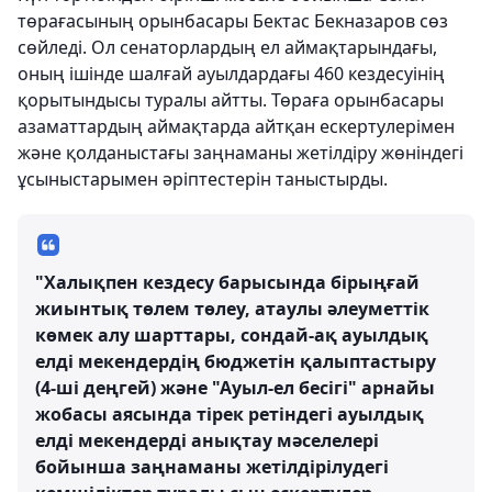
төрағасының орынбасары Бектас Бекназаров сөз
сөйледі. Ол сенаторлардың ел аймақтарындағы,
оның ішінде шалғай ауылдардағы 460 кездесуінің
қорытындысы туралы айтты. Төраға орынбасары
азаматтардың аймақтарда айтқан ескертулерімен
және қолданыстағы заңнаманы жетілдіру жөніндегі
ұсыныстарымен әріптестерін таныстырды.
"Халықпен кездесу барысында бірыңғай
жиынтық төлем төлеу, атаулы әлеуметтік
көмек алу шарттары, сондай-ақ ауылдық
елді мекендердің бюджетін қалыптастыру
(4-ші деңгей) және "Ауыл-ел бесігі" арнайы
жобасы аясында тірек ретіндегі ауылдық
елді мекендерді анықтау мәселелері
бойынша заңнаманы жетілдірілудегі