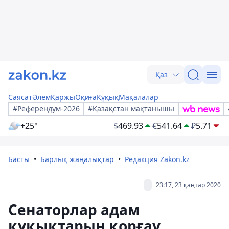
Қаз
Саясат
Әлем
Қаржы
Оқиға
Құқық
Мақалалар
#Референдум-2026
#Қазақстан мақтанышы
+25°
$
469.93
€
541.64
₽
5.71
Басты
Барлық жаңалықтар
Редакция Zakon.kz
23:17, 23 қаңтар 2020
Сенаторлар адам
құқықтарын қорғау