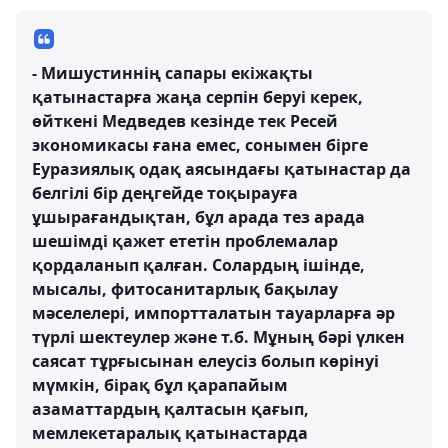
- Мишустиннің сапары екіжақты
қатынастарға жаңа серпін беруі керек,
өйткені Медведев кезінде тек Ресей
экономикасы ғана емес, сонымен бірге
Еуразиялық одақ аясындағы қатынастар да
белгілі бір деңгейде тоқырауға
ұшырағандықтан, бұл арада тез арада
шешімді қажет ететін проблемалар
қордаланып қалған. Солардың ішінде,
мысалы, фитосанитарлық бақылау
мәселелері, импортталатын тауарларға әр
түрлі шектеулер және т.б. Мұның бәрі үлкен
саясат тұрғысынан елеусіз болып көрінуі
мүмкін, бірақ бұл қарапайым
азаматтардың қалтасын қағып,
мемлекетаралық қатынастарда