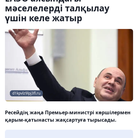
мәселелерді талқылау
үшін келе жатыр
d1kpvlz9lpj3fl.ru
Ресейдің жаңа Премьер-министрі көршілермен
қарым-қатынасты жақсартуға тырысады.