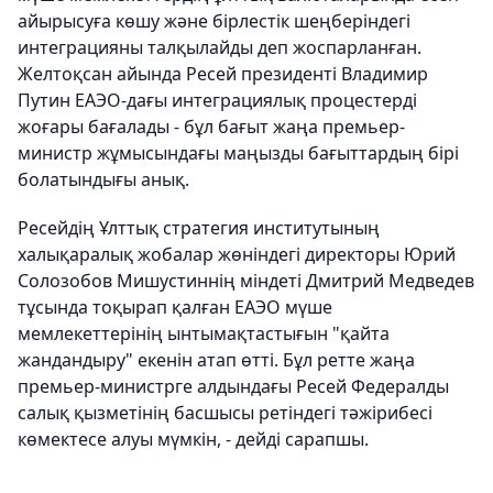
айырысуға көшу және бірлестік шеңберіндегі
интеграцияны талқылайды деп жоспарланған.
Желтоқсан айында Ресей президенті Владимир
Путин ЕАЭО-дағы интеграциялық процестерді
жоғары бағалады - бұл бағыт жаңа премьер-
министр жұмысындағы маңызды бағыттардың бірі
болатындығы анық.
Ресейдің Ұлттық стратегия институтының
халықаралық жобалар жөніндегі директоры Юрий
Солозобов Мишустиннің міндеті Дмитрий Медведев
тұсында тоқырап қалған ЕАЭО мүше
мемлекеттерінің ынтымақтастығын "қайта
жандандыру" екенін атап өтті. Бұл ретте жаңа
премьер-министрге алдындағы Ресей Федералды
салық қызметінің басшысы ретіндегі тәжірибесі
көмектесе алуы мүмкін, - дейді сарапшы.