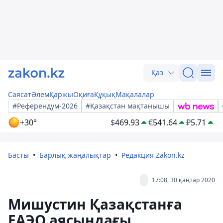
Қаз
Саясат
Әлем
Қаржы
Оқиға
Құқық
Мақалалар
#Референдум-2026
#Қазақстан мақтанышы
+30°
$
469.93
€
541.64
₽
5.71
Басты
Барлық жаңалықтар
Редакция Zakon.kz
17:08, 30 қаңтар 2020
Мишустин Қазақстанға
ЕАЭО аясындағы