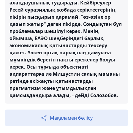
алаңдаушылық тудырады. Кейбіреулер
Ресей еуразиялық жобада серіктестерінің
пікірін пысқырып қарамай, "өз-өзіне ор
қазып жатыр" деген пікірде. Сондықтан бұл
проблемалар шешілуі керек. Менің
ойымша, ЕАЭО шеңберіндегі барлық
экономикалық қатынастарды тексеру
қажет. Үлкен ортақ нарықтың дамуына
мүмкіндік беретін нақты ережелер болуы
керек. Осы тұрғыда объективті
ақпараттарға ие Мишустин салық маманы
ретінде екіжақты қатынастарды
прагматизм және ұтымдылықпен
қамсыздандыра алады, - дейді Солозобов.
Мақаламен бөлісу