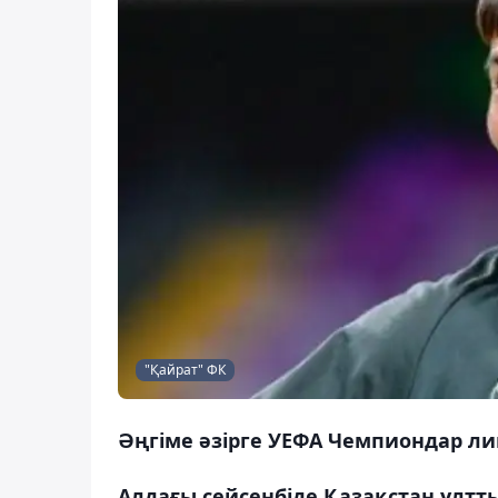
"Қайрат" ФК
Әңгіме әзірге УЕФА Чемпиондар ли
Алдағы сейсенбіде Қазақстан ұлт