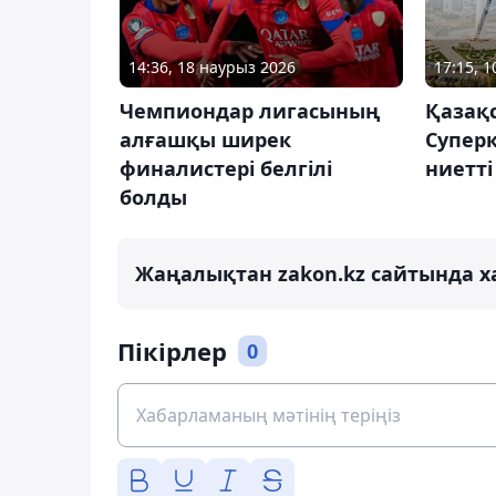
14:36, 18 наурыз 2026
17:15, 
Чемпиондар лигасының
Қазақ
алғашқы ширек
Суперк
финалистері белгілі
ниетті
болды
Жаңалықтан zakon.kz сайтында х
Пікірлер
0