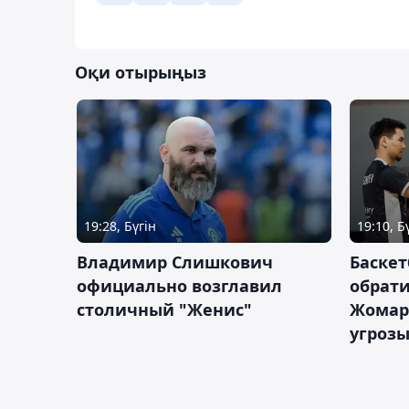
Оқи отырыңыз
19:28, Бүгін
19:10, Б
Владимир Слишкович
Баскет
официально возглавил
обрати
столичный "Женис"
Жомарт
угрозы