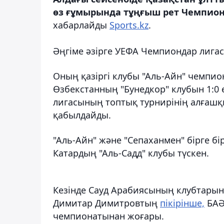
өз ғұмырында тұңғыш рет Чемпион
хабарлайды
Sports.kz
.
Әңгіме әзірге УЕФА Чемпиондар лига
Оның қазіргі клубы "Аль-Айн" чемпио
Өзбекстанның "Бунедкор" клубын 1:0 
лигасының топтық турнирінің алғаш
қабылдайды.
"Аль-Айн" және "Сепаханмен" бірге б
Катардың "Аль-Садд" клубы түскен.
Кезінде Сауд Арабиясының клубтарынд
Димитар Димитровтың
пікірінше,
БАӘ
чемпионатынан жоғары.