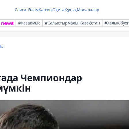
Саясат
Әлем
Қаржы
Оқиға
Құқық
Мақалалар
#Қазақмыс
#Салыстырмалы Қазақстан
#Халық бухг
kz
тада Чемпиондар
мүмкін