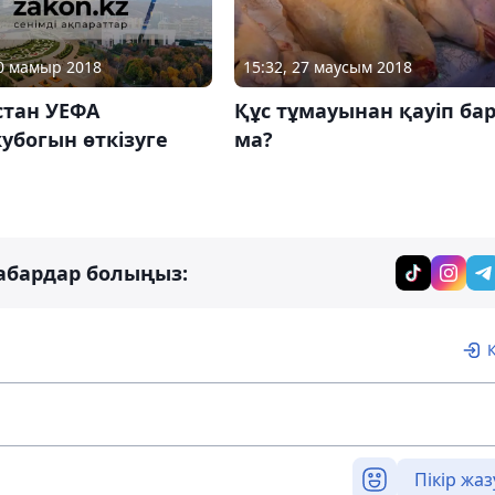
10 мамыр 2018
15:32, 27 маусым 2018
стан УЕФА
Құс тұмауынан қауіп ба
убогын өткізуге
ма?
абардар болыңыз:
Пікір жаз