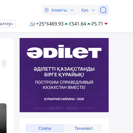
Алматы
Қаз
+25°
$
469.93
€
541.64
₽
5.71
алтері
Соңғы
Танымал