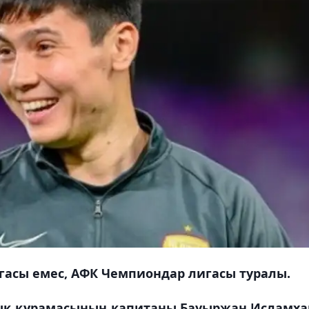
гасы емес, АФК Чемпиондар лигасы туралы.
тық құрамасының капитаны Бауыржан Исламха