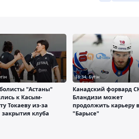
үгін
18:34, Бүгін
болисты "Астаны"
Канадский форвард С
лись к Касым-
Бландизи может
у Токаеву из-за
продолжить карьеру 
 закрытия клуба
"Барысе"