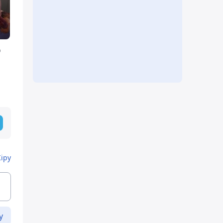
р
Кіру
у