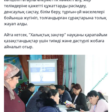
телімдеріне қажетті құжаттарды рәсімдеу,
денсаулық сақтау, білім беру, тұрғын-үй мәселелері
бойынша жүгініп, толғандырған сұрақтарына толық
жауап алды.
Айта кетсек, "Халықтық заңгер" науқаны қарапайым
қазақстандықтар үшін тиімді және дәстүрлі жобаға
айналып отыр.