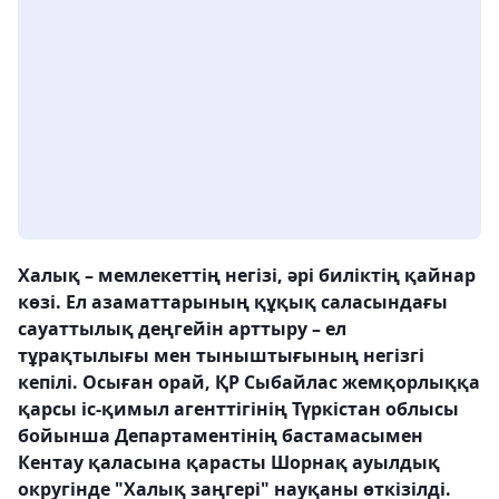
Халық – мемлекеттің негізі, әрі биліктің қайнар
көзі. Ел азаматтарының құқық саласындағы
сауаттылық деңгейін арттыру – ел
тұрақтылығы мен тыныштығының негізгі
кепілі. Осыған орай, ҚР Сыбайлас жемқорлыққа
қарсы іс-қимыл агенттігінің Түркістан облысы
бойынша Департаментінің бастамасымен
Кентау қаласына қарасты Шорнақ ауылдық
округінде "Халық заңгері" науқаны өткізілді.