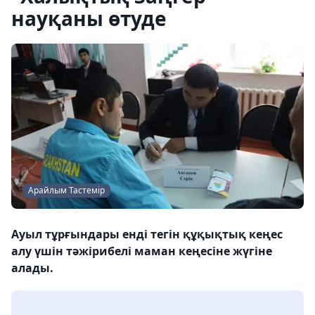
науқаны өтуде
Арайлым Тастемір
Ауыл тұрғындары енді тегін құқықтық кеңес
алу үшін тәжірибелі маман кеңесіне жүгіне
алады.