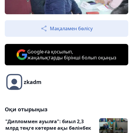
Мақаламен бөлісу
Google-ға қосылып,
жаңалықтарды бірінші болып оқыңыз
zkadm
Оқи отырыңыз
"Дипломмен ауылға": биыл 2,3
млрд теңге көтерме ақы бөлінбек