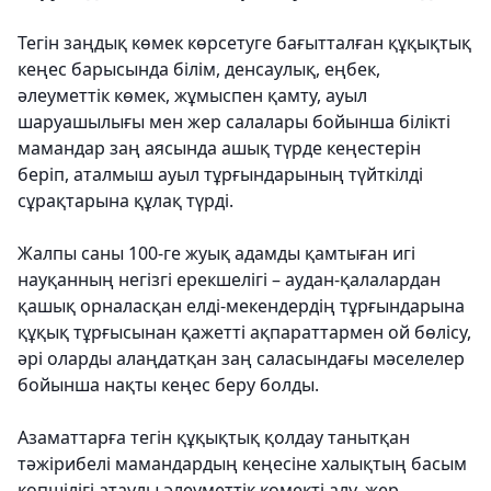
Тегін заңдық көмек көрсетуге бағытталған құқықтық
кеңес барысында білім, денсаулық, еңбек,
әлеуметтік көмек, жұмыспен қамту, ауыл
шаруашылығы мен жер салалары бойынша білікті
мамандар заң аясында ашық түрде кеңестерін
беріп, аталмыш ауыл тұрғындарының түйткілді
сұрақтарына құлақ түрді.
Жалпы саны 100-ге жуық адамды қамтыған игі
науқанның негізгі ерекшелігі – аудан-қалалардан
қашық орналасқан елді-мекендердің тұрғындарына
құқық тұрғысынан қажетті ақпараттармен ой бөлісу,
әрі оларды алаңдатқан заң саласындағы мәселелер
бойынша нақты кеңес беру болды.
Азаматтарға тегін құқықтық қолдау танытқан
тәжірибелі мамандардың кеңесіне халықтың басым
көпшілігі атаулы әлеуметтік көмекті алу, жер