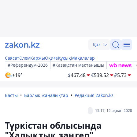
Қаз
Саясат
Әлем
Қаржы
Оқиға
Құқық
Мақалалар
#Референдум-2026
#Қазақстан мақтанышы
+19°
$
467.48
€
539.52
₽
5.73
Басты
Барлық жаңалықтар
Редакция Zakon.kz
15:17, 12 ақпан 2020
Түркістан облысында
"Халықтық заңгер"