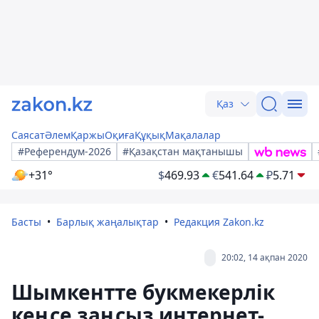
Қаз
Саясат
Әлем
Қаржы
Оқиға
Құқық
Мақалалар
#Референдум-2026
#Қазақстан мақтанышы
+31°
$
469.93
€
541.64
₽
5.71
Басты
Барлық жаңалықтар
Редакция Zakon.kz
20:02, 14 ақпан 2020
Шымкентте букмекерлік
кеңсе заңсыз интернет-