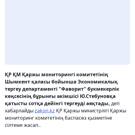
ҚР ҚМ Қаржы мониторингі комитетінің
Шымкент қаласы бойынша Экономикалық
тергеу департаменті "Фаворит" букмекерлік
кеңсесінің бұрынғы әкімшісі Ю.Стебуновқа
қатысты сотқа дейінгі тергеуді аяқтады,
деп
хабарлайды
zakon.kz
ҚР Қаржы министрлігі Қаржы
мониторинг комитетінің баспасөз қызметіне
сілтеме жасап..