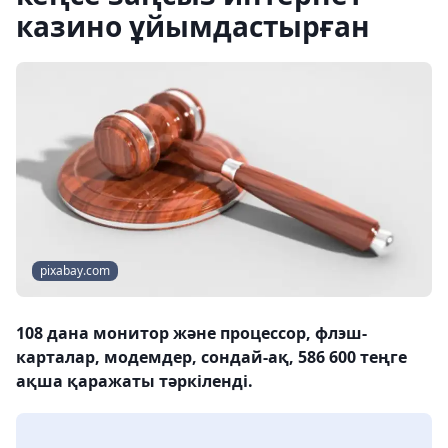
казино ұйымдастырған
pixabay.com
108 дана монитор және процессор, флэш-
карталар, модемдер, сондай-ақ, 586 600 теңге
ақша қаражаты тәркіленді.