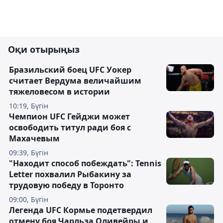
Оқи отырыңыз
Бразильский боец UFC Уокер
считает Вердума величайшим
тяжеловесом в истории
10:19, Бүгін
Чемпион UFC Гейджи может
освободить титул ради боя с
Махачевым
09:39, Бүгін
"Находит способ побеждать": Tennis
Letter похвалил Рыбакину за
трудовую победу в Торонто
09:00, Бүгін
Легенда UFC Кормье подетвердил
отмену боя Чарльза Оливейры и