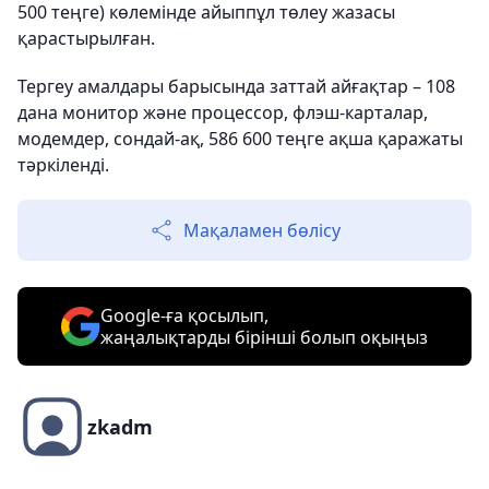
500 теңге) көлемінде айыппұл төлеу жазасы
қарастырылған.
Тергеу амалдары барысында заттай айғақтар – 108
дана монитор және процессор, флэш-карталар,
модемдер, сондай-ақ, 586 600 теңге ақша қаражаты
тәркіленді.
Мақаламен бөлісу
Google-ға қосылып,
жаңалықтарды бірінші болып оқыңыз
zkadm