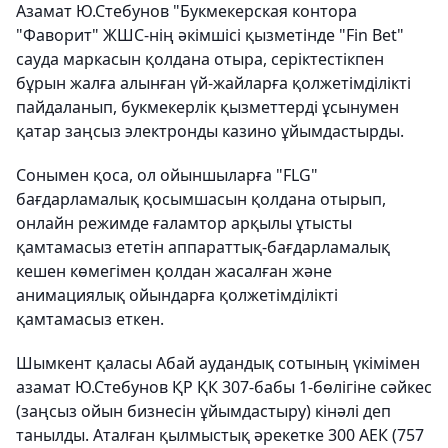
Азамат Ю.Стебунов "Букмекерская контора
"Фаворит" ЖШС-нің әкімшісі қызметінде "Fin Bet"
сауда маркасын қолдана отыра, серіктестікпен
бұрын жалға алынған үй-жайларға қолжетімділікті
пайдаланып, букмекерлік қызметтерді ұсынумен
қатар заңсыз электронды казино ұйымдастырды.
Сонымен қоса, ол ойыншыларға "FLG"
бағдарламалық қосымшасын қолдана отырып,
онлайн режимде ғаламтор арқылы ұтысты
қамтамасыз ететін аппараттық-бағдарламалық
кешен көмегімен қолдан жасалған және
анимациялық ойындарға қолжетімділікті
қамтамасыз еткен.
Шымкент қаласы Абай аудандық сотының үкімімен
азамат Ю.Стебунов ҚР ҚК 307-бабы 1-бөлігіне сәйкес
(заңсыз ойын бизнесін ұйымдастыру) кінәлі деп
танылды. Аталған қылмыстық әрекетке 300 АЕК (757