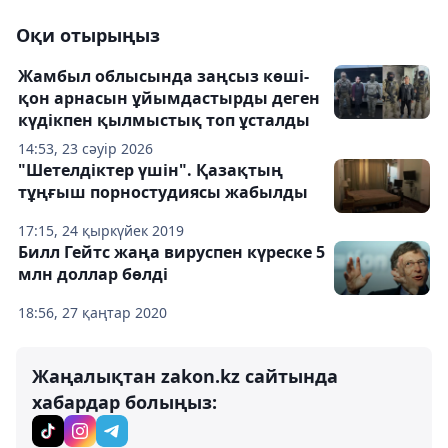
Оқи отырыңыз
Жамбыл облысында заңсыз көші-
қон арнасын ұйымдастырды деген
күдікпен қылмыстық топ ұсталды
14:53, 23 сәуір 2026
"Шетелдіктер үшін". Қазақтың
тұңғыш порностудиясы жабылды
17:15, 24 қыркүйек 2019
Билл Гейтс жаңа вируспен күреске 5
млн доллар бөлді
18:56, 27 қаңтар 2020
Жаңалықтан zakon.kz сайтында
хабардар болыңыз: