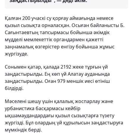
заңдастырылды", — деді әкім.
Қалған 200 учаскі су қорғау аймағында немесе
қызыл сызықта орналасқан. Осыған байланысты Б.
Сағынтаевтың тапсырмасы бойынша әкімдік
мүдделі мемлекеттік органдармен қажетті
заңнамалық өзгерістер енгізу бойынша жұмыс
жүргізуде.
Сонымен қатар, қалада 2192 жеке тұрғын үй
заңдастырылды. Ең көп үй Алатау ауданында
заңдастырылды. Оған 979 меншік иесі өтініш
білдірді.
Мәселені шешу үшін қалалық жоспарлау және
урбанистика басқармасы кейбір
ықшамаудандардағы қызыл сызықтарға түзету
жүргізді. Бұл олардың үй құрылысын заңдастыруға
мүмкіндік берді.