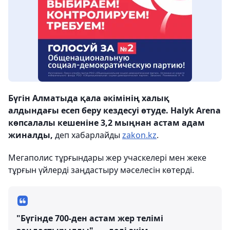
Бүгін Алматыда қала әкімінің халық
алдындағы есеп беру кездесуі өтуде. Halyk Arena
көпсалалы кешеніне 3,2 мыңнан астам адам
жиналды,
деп хабарлайды
zakon.kz
.
Мегаполис тұрғындары жер учаскелері мен жеке
тұрғын үйлерді заңдастыру мәселесін көтерді.
"Бүгінде 700-ден астам жер телімі