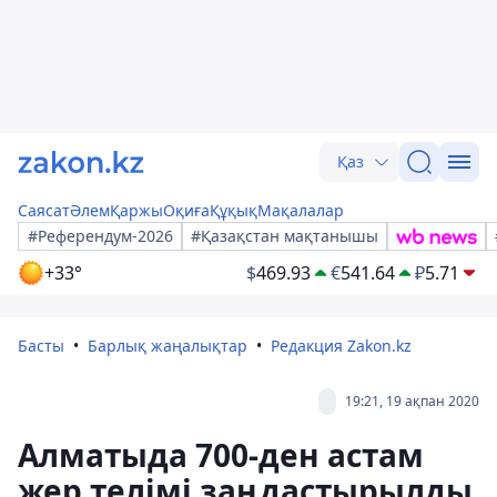
Қаз
Саясат
Әлем
Қаржы
Оқиға
Құқық
Мақалалар
#Референдум-2026
#Қазақстан мақтанышы
+33°
$
469.93
€
541.64
₽
5.71
Басты
Барлық жаңалықтар
Редакция Zakon.kz
19:21, 19 ақпан 2020
Алматыда 700-ден астам
жер телімі заңдастырылды