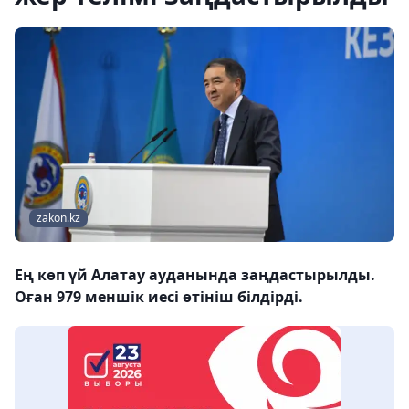
zakon.kz
Ең көп үй Алатау ауданында заңдастырылды.
Оған 979 меншік иесі өтініш білдірді.