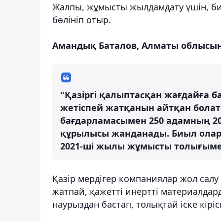
Жалпы, жұмысты жылдамдату үшін, би
бөлініп отыр.
Амандық Баталов, Алматы облысын
"Қазіргі қалыптасқан жағдайға б
жетіспей жатқанын айтқан болаты
бағдарламасымен 250 адамның 2
құрылысы жанданады. Биыл олар а
2021-ші жылы жұмысты толығымен
Қазір мердігер компаниялар жол сал
жатпай, қажетті инертті материалдар
наурыздан бастап, толықтай іске кіріс