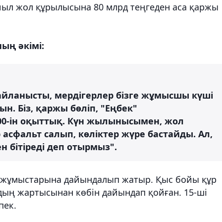
ыл жол құрылысына 80 млрд теңгеден аса қаржы
ың әкімі:
айланысты, мердігерлер бізге жұмысшы күші
н. Біз, қаржы бөліп, "Еңбек"
00-ін оқыттық. Күн жылынысымен, жол
сфальт салып, көліктер жүре бастайды. Ал,
 бітіреді деп отырмыз".
у жұмыстарына дайындалып жатыр. Қыс бойы құр
дың жартысынан көбін дайындап қойған. 15-ші
пек.