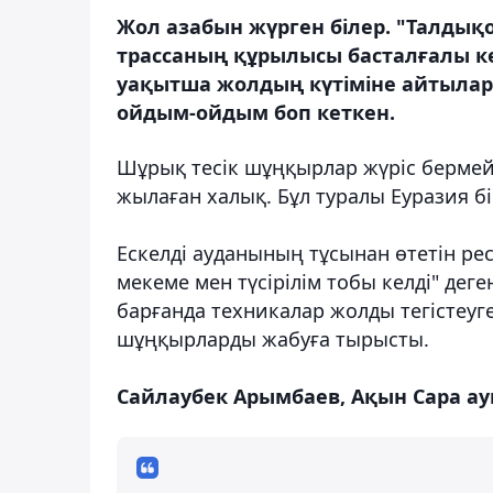
Жол азабын жүрген білер. "Талды
трассаның құрылысы басталғалы көл
уақытша жолдың күтіміне айтылар 
ойдым-ойдым боп кеткен.
Шұрық тесік шұңқырлар жүріс бермейд
жылаған халық. Бұл туралы Еуразия б
Ескелді ауданының тұсынан өтетін ре
мекеме мен түсірілім тобы келді" деген
барғанда техникалар жолды тегістеуге 
шұңқырларды жабуға тырысты.
Сайлаубек Арымбаев, Ақын Сара а