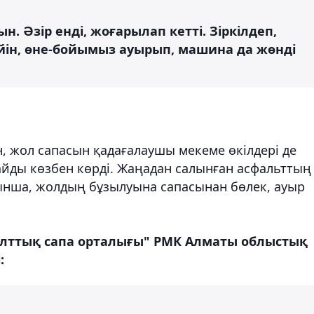
. Әзір енді, жоғарылап кетті. Зіркілдеп,
ін, өне-бойымыз ауырып, машина да жөнді
, жол сапасын қадағалаушы мекеме өкілдері де
дайды көзбен көрді. Жаңадан салынған асфальттың
нша, жолдың бұзылуына сапасынан бөлек, ауыр
 ұлттық сапа орталығы" РМК Алматы облыстық
: