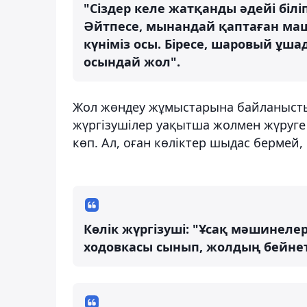
"Сіздер келе жатқанды әдейі білі
Әйтпесе, мынандай қаптаған маш
күніміз осы. Біресе, шаровый ұшады
осындай жол".
Жол жөндеу жұмыстарына байланысты,
жүргізушілер уақытша жолмен жүруге 
көп. Ал, оған көліктер шыдас бермей
Көлік жүргізуші: "Ұсақ мәшинеле
ходовкасы сынып, жолдың бейнет