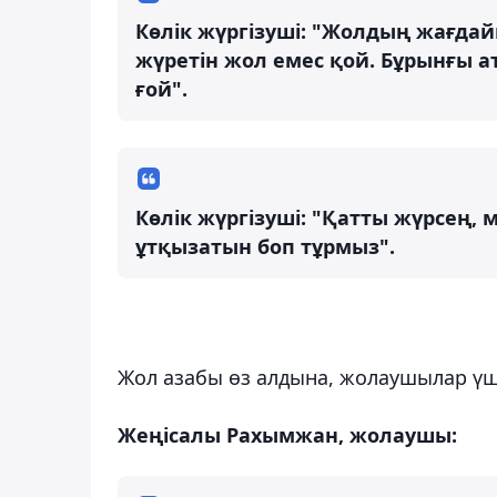
Көлік жүргізуші: "Жолдың жағда
жүретін жол емес қой. Бұрынғы 
ғой".
Көлік жүргізуші: "Қатты жүрсең,
ұтқызатын боп тұрмыз".
Жол азабы өз алдына, жолаушылар үш
Жеңісалы Рахымжан, жолаушы: