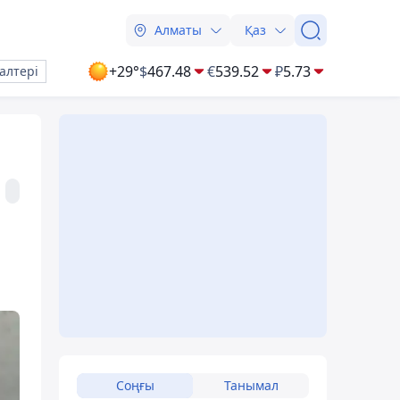
Алматы
Қаз
+29°
$
467.48
€
539.52
₽
5.73
алтері
Соңғы
Танымал