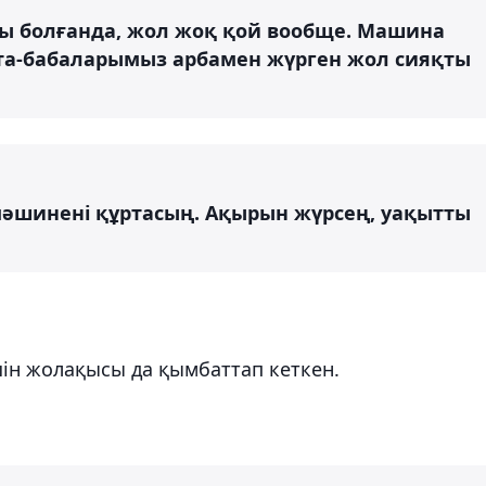
йы болғанда, жол жоқ қой вообще. Машина
ата-бабаларымыз арбамен жүрген жол сияқты
 мәшинені құртасың. Ақырын жүрсең, уақытты
ін жолақысы да қымбаттап кеткен.