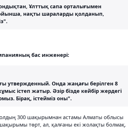
 Сондықтан, Ұлттық сапа орталығымен
бойынша, нақты шараларды қолданып,
з".
мпанияның бас инженері:
ғы утвержденный. Онда жаңағы берілген 8
мыс істеп жатыр. Әзір бізде кейбір жердегі
з. Бірақ, істейміз оны".
жолдың 300 шақырымнан астамы Алматы облысы
шақырымы төрт, ал, қалғаны екі жолақты болмақ.