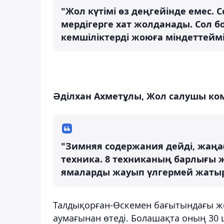
"Жол күтімі өз деңгейінде емес.
мердігерге хат жолданады. Сол 
кемшіліктерді жоюға міндеттеймі
Әділхан Ахметұлы, Жол салушы ко
"Зимняя содержания дейді, жаңа
техника. 8 техниканың барлығы жұ
ямаларды жауып үлгермей жатырмы
Талдықорған-Өскемен бағытындағы 
аумағынан өтеді. Болашақта оның 30 