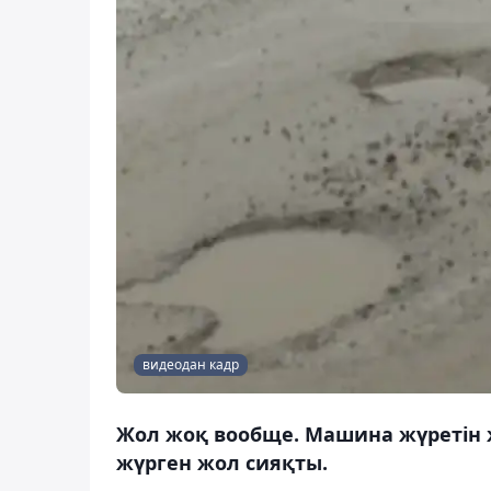
видеодан кадр
Жол жоқ вообще. Машина жүретін 
жүрген жол сияқты.