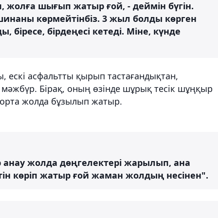
п, жолға шығып жатыр ғой, - деймін бүгін.
инаны көрмейтінбіз. 3 жыл болды көрген
, біресе, бірдеңесі кетеді. Міне, күнде
 ескі асфальтты қырып тастағандықтан,
мәжбүр. Бірақ, оның өзінде шұрық тесік шұңқыр
, орта жолда бұзылып жатыр.
р анау жолда дөңгелектері жарылып, ана
ін көріп жатыр ғой жаман жолдың несінен".