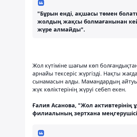
"Бұрын енді, ақшасы төмен болатын
жолдың жақсы болмағанынан кей
жүре алмайды".
Жол күтіміне шағым көп болғандықтан
арнайы тексеріс жүргізді. Нақты жағ
сынамасын алды. Мамандардың айтуы
жүк көліктерінің жүруі себеп екен.
Ғалия Асанова, "Жол активтерінің
филиалының зертхана меңгерушісі