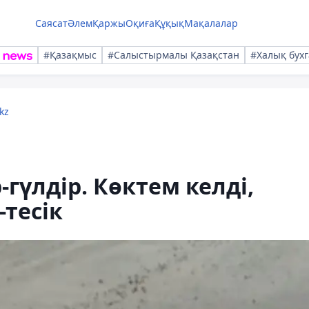
Саясат
Әлем
Қаржы
Оқиға
Құқық
Мақалалар
#Қазақмыс
#Салыстырмалы Қазақстан
#Халық бухг
kz
гүлдір. Көктем келді,
тесік