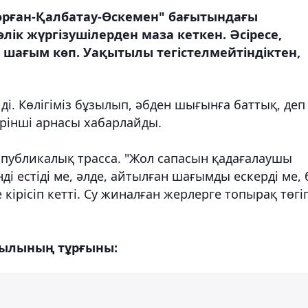
қорған-Қалбатау-Өскемен" бағытындағы
ік жүргізушілерден маза кеткен. Әсіресе,
шағым көп. Уақытылы тегістелмейтіндіктен,
і. Көлігіміз бұзылып, әбден шығынға баттық, деп
ірінші арнасы хабарлайды.
спубликалық трасса. "Жол сапасын қадағалаушы
ді естіді ме, әлде, айтылған шағымды ескерді ме, 
кірісіп кетті. Су жиналған жерлерге топырақ төгіп
уылының тұрғыны: