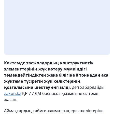
Көктемде тасжолдардың конструктивтік
элементтерінің жүк көтеру мүмкіндігі
төмендейтіндіктен жеке білігіне 8 тоннадан аса
жүктеме түсіретін жүк көліктерінің
қозғалысына шектеу енгізілді,
деп хабарлайды
zakon.kz
ҚР ИИДМ баспасөз қызметіне сілтеме
жасап.
Аймақтардың табиғи-климаттық ерекшеліктеріне