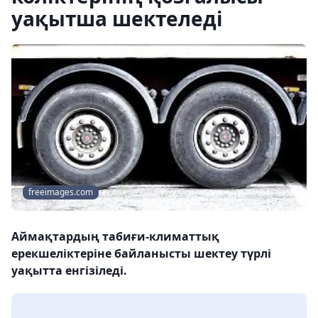
уақытша шектеледі
freeimages.com
Аймақтардың табиғи-климаттық
ерекшеліктеріне байланысты шектеу түрлі
уақытта енгізіледі.