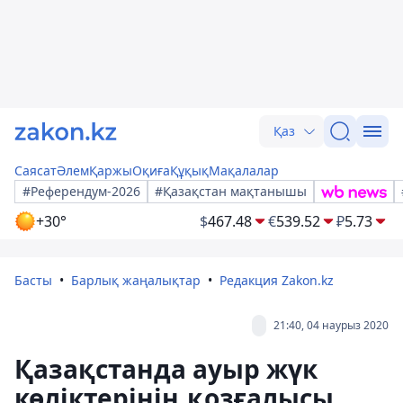
Қаз
Саясат
Әлем
Қаржы
Оқиға
Құқық
Мақалалар
#Референдум-2026
#Қазақстан мақтанышы
+30°
$
467.48
€
539.52
₽
5.73
Басты
Барлық жаңалықтар
Редакция Zakon.kz
21:40, 04 наурыз 2020
Қазақстанда ауыр жүк
көліктерінің қозғалысы