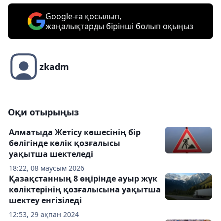
Google-ға қосылып,
жаңалықтарды бірінші болып оқыңыз
zkadm
Оқи отырыңыз
Алматыда Жетісу көшесінің бір
бөлігінде көлік қозғалысы
уақытша шектеледі
18:22, 08 маусым 2026
Қазақстанның 8 өңірінде ауыр жүк
көліктерінің қозғалысына уақытша
шектеу енгізіледі
12:53, 29 ақпан 2024