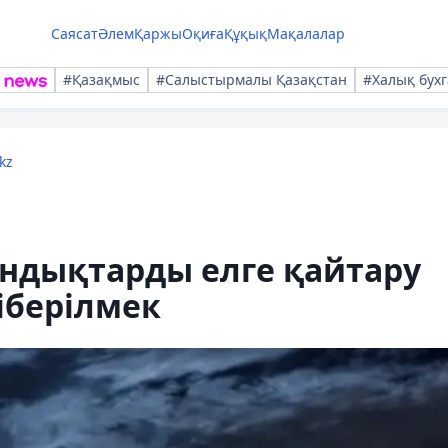
Саясат
Әлем
Қаржы
Оқиға
Құқық
Мақалалар
#Қазақмыс
#Салыстырмалы Қазақстан
#Халық бухг
kz
андықтарды елге қайтару
іберілмек