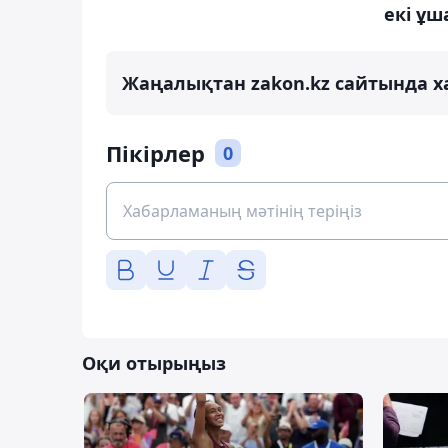
екі ұш
Жаңалықтан zakon.kz сайтында х
Пікірлер
0
Оқи отырыңыз