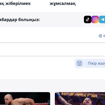
ақ жіберілмек
жұмсалмақ
абардар болыңыз:
Пікір жаз