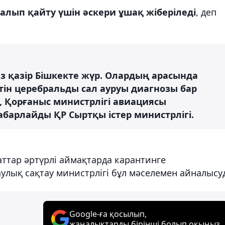
алып қайту үшін әскери ұшақ жіберіледі
, деп
з қазір Бішкекте жүр. Олардың арасында
ін церебральды сал ауруы диагнозы бар
, Қорғаныс министрлігі авиациясы
абарлайды ҚР Сыртқы істер министрлігі.
аттар әртүрлі аймақтарда карантинге
аулық сақтау министрлігі бұл мәселемен айналысу
Google-ға қосылып,
жаңалықтарды бірінші болып оқыңыз