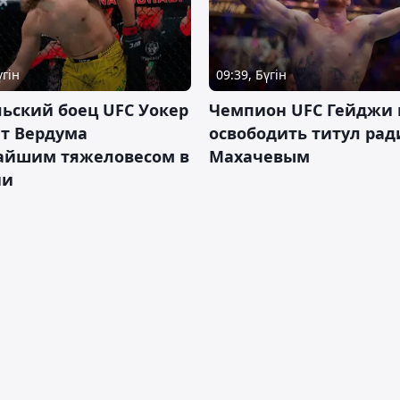
үгін
09:39, Бүгін
ьский боец UFC Уокер
Чемпион UFC Гейджи
ет Вердума
освободить титул ради
айшим тяжеловесом в
Махачевым
ии