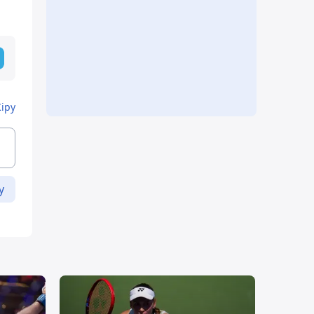
Кіру
у