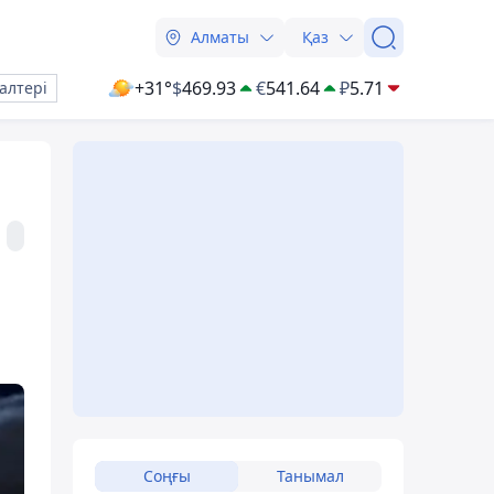
Алматы
Қаз
+31°
$
469.93
€
541.64
₽
5.71
алтері
Соңғы
Танымал