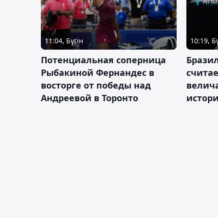
11:04, Бүгін
10:19, Б
Потенциальная соперница
Бразил
Рыбакиной Фернандес в
счита
восторге от победы над
велич
Андреевой в Торонто
истор