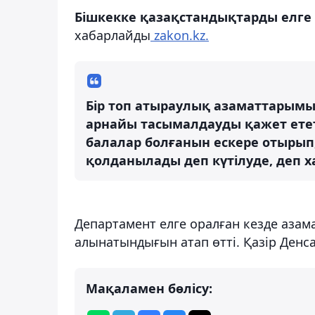
Бішкекке қазақстандықтарды елге 
хабарлайды
zakon.kz.
Бір топ атыраулық азаматтарымы
арнайы тасымалдауды қажет етет
балалар болғанын ескере отырып
қолданылады деп күтілуде, деп х
Департамент елге оралған кезде азам
алынатындығын атап өтті. Қазір Денс
Мақаламен бөлісу: