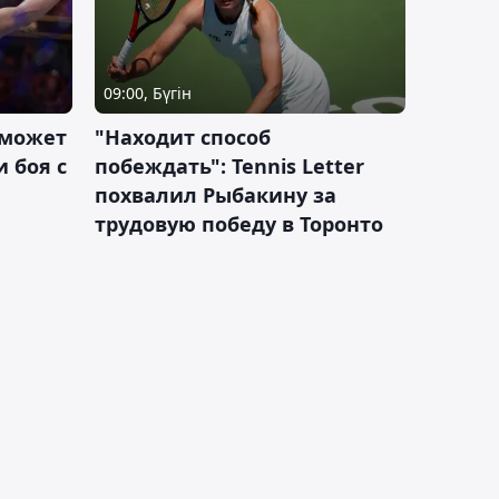
09:00, Бүгін
 может
"Находит способ
 боя с
побеждать": Tennis Letter
похвалил Рыбакину за
трудовую победу в Торонто