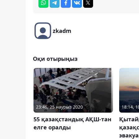
zkadm
Оқи отырыңыз
23:46, 25 наурыз 2020
18:14, 
55 қазақстандық АҚШ-тан
Қытай
елге оралды
қазақ
эвакуа