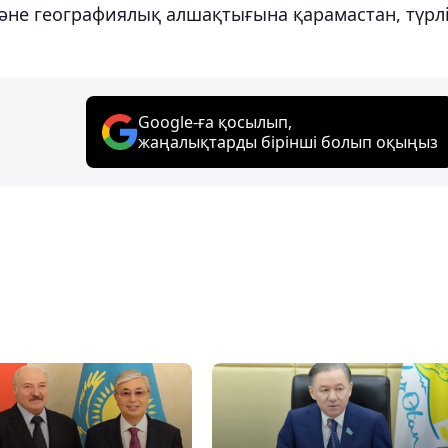
және географиялық алшақтығына қарамастан, түрл
Google-ға қосылып,
жаңалықтарды бірінші болып оқыңыз