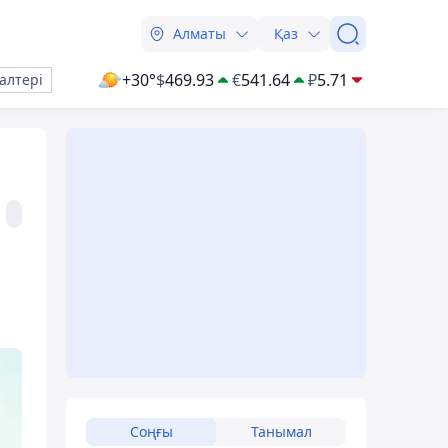
Алматы
Қаз
+30°
$
469.93
€
541.64
₽
5.71
алтері
Соңғы
Танымал