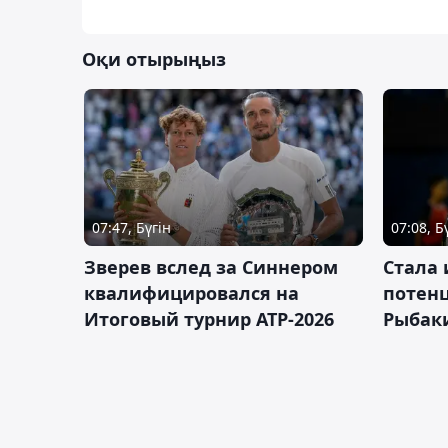
Оқи отырыңыз
07:47, Бүгін
07:08, Б
Зверев вслед за Синнером
Cтала 
квалифицировался на
потен
Итоговый турнир ATP-2026
Рыбаки