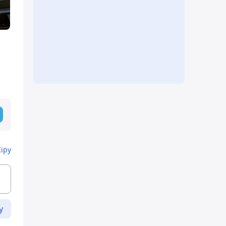
Кіру
у