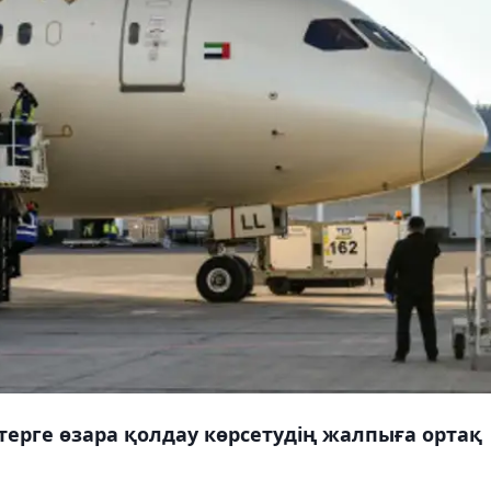
терге өзара қолдау көрсетудің жалпыға ортақ