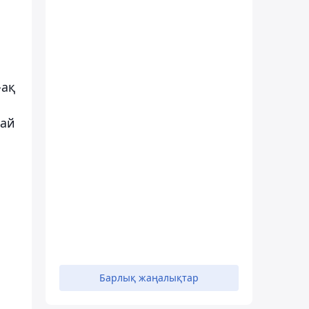
-ақ
лай
Барлық жаңалықтар