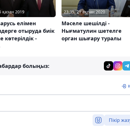
5 қазан 2019
23:35, 21 ақпан 2020
ларусь елімен
Мәселе шешілді -
мдерге отыруда биік
Нығматулин шетелге
е көтерілдік -
орган шығару туралы
в
абардар болыңыз:
Пікір жаз