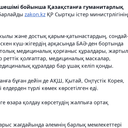
ің шешімі бойынша Қазақстанға гуманитарлық
барлайды
zakon.kz
ҚР Сыртқы істер министрлігінің
і жылы және достық қарым-қатынастардың, сондай
ескен күш-жігердің арқасында БАӘ-ден бортында
 толық медициналық қорғаныс құралдары, жарты
 реттік қолғаптар, медициналық маскалар,
медициналық құралдар бар ұшақ келіп қонды.
нға бұған дейін де АҚШ, Қытай, Оңтүстік Корея,
 елдерден түрлі көмек көрсетілген еді.
ге өзара қолдау көрсетудің жалпыға ортақ
арыс жағдайында әлемнің барлық мемлекеттері