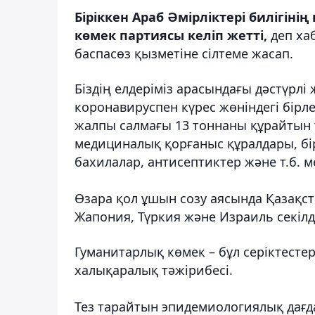
Біріккен Араб Әмірліктері билігін
көмек партиясы келіп жетті,
деп ха
баспасөз қызметіне сілтеме жасап.
Біздің елдеріміз арасындағы дәстүрл
коронавируспен күрес жөніндегі бірл
жалпы салмағы 13 тоннаны құрайтын
медициналық қорғаныс құралдары, бір
бахилалар, антисептиктер және т.б. 
Өзара қол ұшын созу аясында Қазақста
Жапония, Түркия және Израиль секілді
Гуманитарлық көмек – бұл серіктестер
халықаралық тәжірибесі.
Тез тарайтын эпидемиологиялық дағд