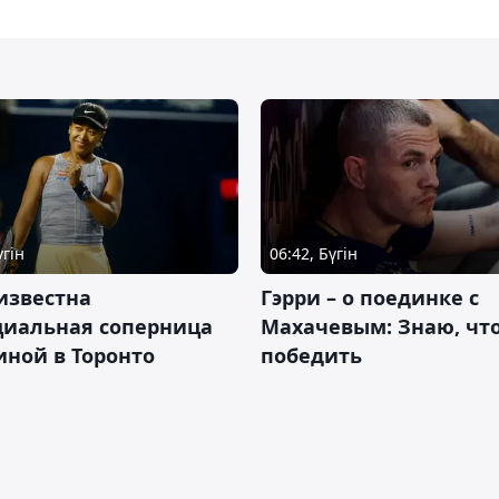
үгін
06:42, Бүгін
известна
Гэрри – о поединке с
циальная соперница
Махачевым: Знаю, что
ной в Торонто
победить