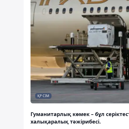
ҚР СІМ
Гуманитарлық көмек – бұл серіктес
халықаралық тәжірибесі.