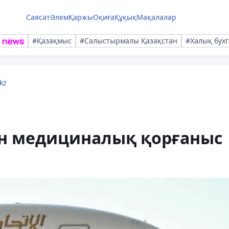
Саясат
Әлем
Қаржы
Оқиға
Құқық
Мақалалар
#Қазақмыс
#Салыстырмалы Қазақстан
#Халық бухг
kz
ен медициналық қорғаныс