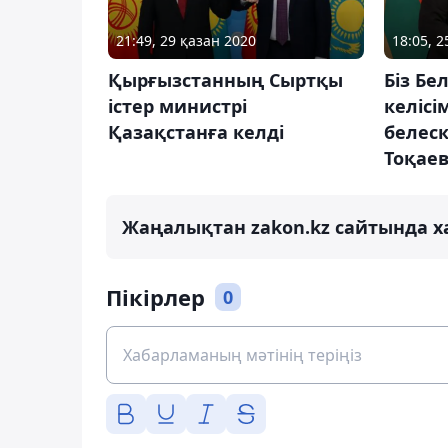
21:49, 29 қазан 2020
18:05, 2
Қырғызстанның Сыртқы
Біз Бе
істер министрі
келісі
Қазақстанға келді
белеск
Тоқае
Жаңалықтан zakon.kz сайтында х
Пікірлер
0