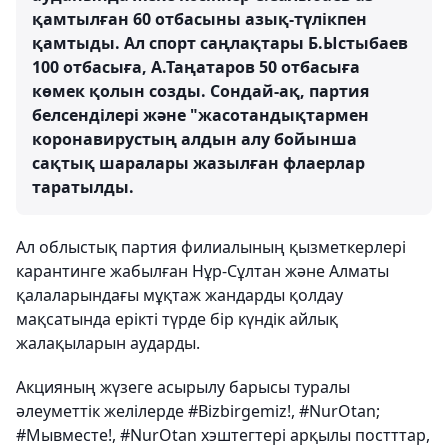
қамтылған 60 отбасыны азық-түлікпен
қамтыды. Ал спорт саңлақтары Б.Ыстыбаев
100 отбасыға, А.Таңатаров 50 отбасыға
көмек қолын созды. Сондай-ақ, партия
белсенділері және "жасотандықтармен
коронавирустың алдын алу бойынша
сақтық шаралары жазылған флаерлар
таратылды.
Ал облыстық партия филиалының қызметкерлері
карантинге жабылған Нұр-Сұлтан және Алматы
қалаларындағы мұқтаж жандарды қолдау
мақсатында ерікті түрде бір күндік айлық
жалақыларын аударды.
Акцияның жүзеге асырылу барысы туралы
әлеуметтік желілерде #Bizbirgemiz!, #NurOtan;
#Мывместе!, #NurOtan хэштегтері арқылы постттар,