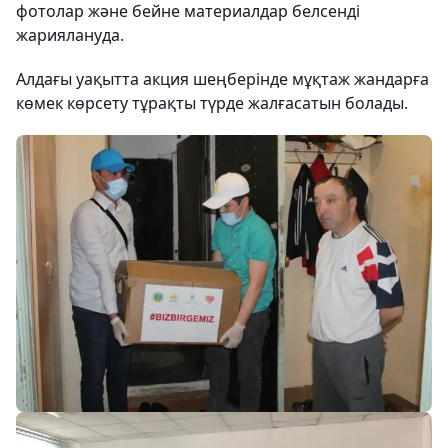
фотолар және бейне материалдар белсенді
жариялануда.
Алдағы уақытта акция шеңберінде мұқтаж жандарға
көмек көрсету тұрақты түрде жалғасатын болады.