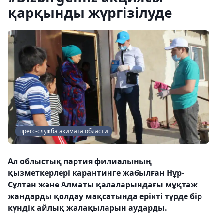
қарқынды жүргізілуде
пресс-служба акимата области
Ал облыстық партия филиалының
қызметкерлері карантинге жабылған Нұр-
Сұлтан және Алматы қалаларындағы мұқтаж
жандарды қолдау мақсатында ерікті түрде бір
күндік айлық жалақыларын аударды.