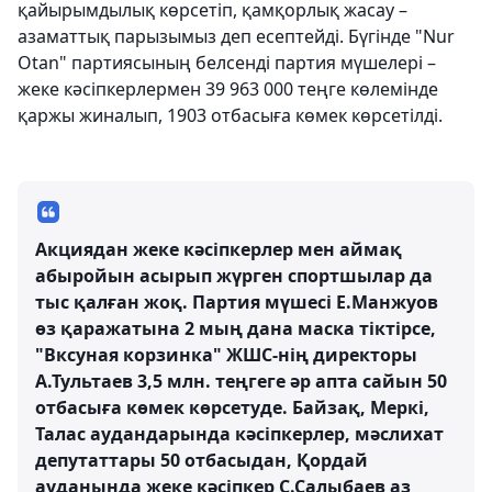
қайырымдылық көрсетіп, қамқорлық жасау –
азаматтық парызымыз деп есептейді. Бүгінде "Nur
Otan" партиясының белсенді партия мүшелері –
жеке кәсіпкерлермен 39 963 000 теңге көлемінде
қаржы жиналып, 1903 отбасыға көмек көрсетілді.
Акциядан жеке кәсіпкерлер мен аймақ
абыройын асырып жүрген спортшылар да
тыс қалған жоқ. Партия мүшесі Е.Манжуов
өз қаражатына 2 мың дана маска тіктірсе,
"Вксуная корзинка" ЖШС-нің директоры
А.Тультаев 3,5 млн. теңгеге әр апта сайын 50
отбасыға көмек көрсетуде. Байзақ, Меркі,
Талас аудандарында кәсіпкерлер, мәслихат
депутаттары 50 отбасыдан, Қордай
ауданында жеке кәсіпкер С.Салыбаев аз