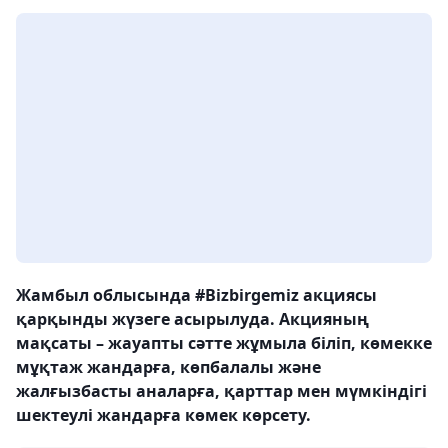
Жамбыл облысында #Bizbirgemiz акциясы
қарқынды жүзеге асырылуда. Акцияның
мақсаты – жауапты сәтте жұмыла біліп, көмекке
мұқтаж жандарға, көпбалалы және
жалғызбасты аналарға, қарттар мен мүмкіндігі
шектеулі жандарға көмек көрсету.