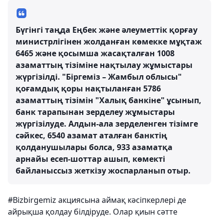
Бүгінгі таңда Еңбек және әлеуметтік қорғау
министрлігінен жолданған көмекке мұқтаж
6465 және қосымша жасақталған 1008
азаматтың тізіміне нақтылау жұмыстары
жүргізілді. "Біргеміз – Жамбыл облысы"
қоғамдық қоры нақтыланған 5786
азаматтың тізімін "Халық банкіне" ұсынып,
банк тарапынан зерделеу жұмыстары
жүргізілуде. Алдын-ала зерделенген тізімге
сәйкес, 6540 азамат аталған банктің
қолданушылары болса, 933 азаматқа
арнайы есеп-шоттар ашып, көмекті
байланыссыз жеткізу жоспарланып отыр.
#Bizbirgemiz акциясына аймақ кәсіпкерлері де
айрықша қолдау білдіруде. Олар қиын сәтте