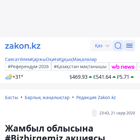
Қаз
Саясат
Әлем
Қаржы
Оқиға
Құқық
Мақалалар
#Референдум-2026
#Қазақстан мақтанышы
+31°
$
469.93
€
541.64
₽
5.71
Басты
Барлық жаңалықтар
Редакция Zakon.kz
23:43, 21 сәуір 2020
Жамбыл облысына
#Bizbirgemiz акциясы