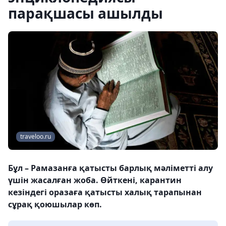
парақшасы ашылды
traveloo.ru
Бұл – Рамазанға қатысты барлық мәліметті алу
үшін жасалған жоба. Өйткені, карантин
кезіндегі оразаға қатысты халық тарапынан
сұрақ қоюшылар көп.