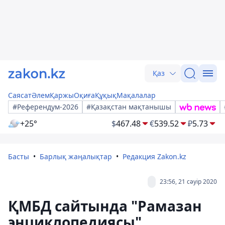
Қаз
Саясат
Әлем
Қаржы
Оқиға
Құқық
Мақалалар
#Референдум-2026
#Қазақстан мақтанышы
+25°
$
467.48
€
539.52
₽
5.73
Басты
Барлық жаңалықтар
Редакция Zakon.kz
23:56, 21 сәуір 2020
ҚМБД сайтында "Рамазан
энциклопедиясы"