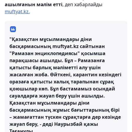
ашылғанын мәлім етті
, деп хабарлайды
muftyat.kz.
"Қазақстан мұсылмандары діни
басқармасының muftyat.kz сайтынан
"Рамазан энциклопедиясы" қосымша
парақшасы ашылды. Бұл – Рамазанға
қатысты барлық мәліметті алу үшін
жасалған жоба. Өйткені, карантин кезіндегі
оразаға қатысты халық тарапынан сұрақ
қоюшылар көп. Бұл бастамамыз осындай
сауалдарға жауап беру үшін ашылды.
Қазақстан мұсылмандары діни
басқармасының жұмыс бағыттарының бірі
– жамағаттан түскен сұрақтарға дер кезінде
жауап беру, - деді Наурызбай қажы
Тағанұлы.