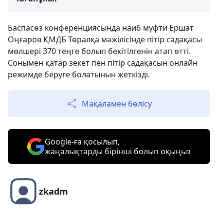
Баспасөз конференциясында наиб мүфти Ершат
Оңғаров ҚМДБ Төралқа мәжілісінде пітір садақасы
мөлшері 370 теңге болып бекітілгенін атап өтті.
Сонымен қатар зекет пен пітір садақасын онлайн
режимде беруге болатынын жеткізді.
Мақаламен бөлісу
Google-ға қосылып,
жаңалықтарды бірінші болып оқыңыз
zkadm