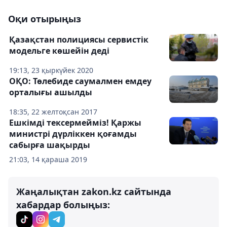
Оқи отырыңыз
Қазақстан полициясы сервистік
модельге көшейін деді
19:13, 23 қыркүйек 2020
ОҚО: Төлебиде саумалмен емдеу
орталығы ашылды
18:35, 22 желтоқсан 2017
Ешкімді тексермейміз! Қаржы
министрі дүрліккен қоғамды
сабырға шақырды
21:03, 14 қараша 2019
Жаңалықтан zakon.kz сайтында
хабардар болыңыз: