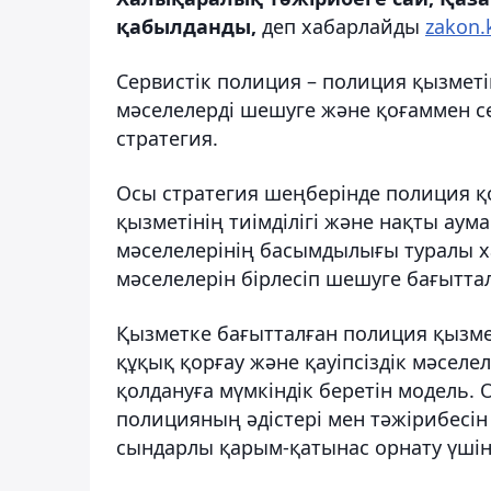
қабылданды,
деп хабарлайды
zakon.
Cервистік полиция – полиция қызметін
мәселелерді шешуге және қоғаммен с
стратегия.
Осы стратегия шеңберінде полиция қ
қызметінің тиімділігі және нақты аума
мәселелерінің басымдылығы туралы ха
мәселелерін бірлесіп шешуге бағытта
Қызметке бағытталған полиция қызме
құқық қорғау және қауіпсіздік мәсел
қолдануға мүмкіндік беретін модель. Ол
полицияның әдістері мен тәжірибесін
сындарлы қарым-қатынас орнату үшін