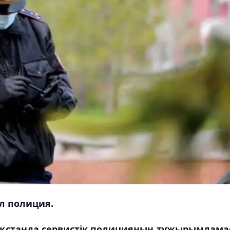
ұл полиция.
ақстанда сервистік полицияның тұжырымдам