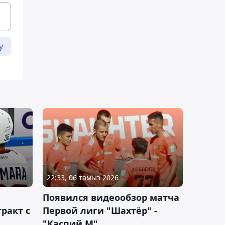
у
22:33, 06 тамыз 2026
Появился видеообзор матча
ракт с
Первой лиги "Шахтёр" -
"Каспий М"