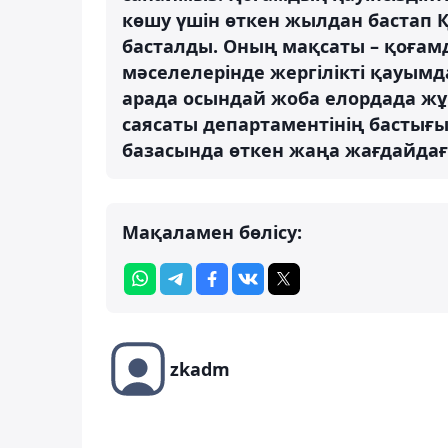
көшу үшін өткен жылдан бастап
басталды. Оның мақсаты – қоғамд
мәселелерінде жергілікті қауымд
арада осындай жоба елордада жұмы
саясаты департаментінің бастығ
базасында өткен жаңа жағдайдағ
Мақаламен бөлісу:
zkadm