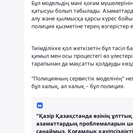
Бұл модельдің мәні қоғам мүшелерінің
қатысуы болып табылады. Азаматтар
алу және қылмысқа қарсы күрес бойын
полиция қызметіне терең өзгерістер е
Тиімділікке қол жеткізетін бұл тәсіл 
қимыл мен осы процестегі өз үлесте
тарапынан да мақсатты қолдауды көзд
"Полицияның сервистік моделінің" нег
бұл халық, ал халық – бұл полиция.
"Қазір Қазақстанда өзінің ұлттық
азаматтардың проблемаларын ше
санаймыз. Қоғамдық қауіпсіздікт