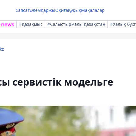
Саясат
Әлем
Қаржы
Оқиға
Құқық
Мақалалар
#Қазақмыс
#Салыстырмалы Қазақстан
#Халық бухг
kz
ы сервистік модельге