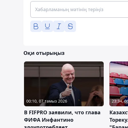
Оқи отырыңыз
00:10, 07 тамыз 2026
23:34, 
В FIFPRO заявили, что глава
Казах
ФИФА Инфантино
Тореку
злоупотребляет
"Бара