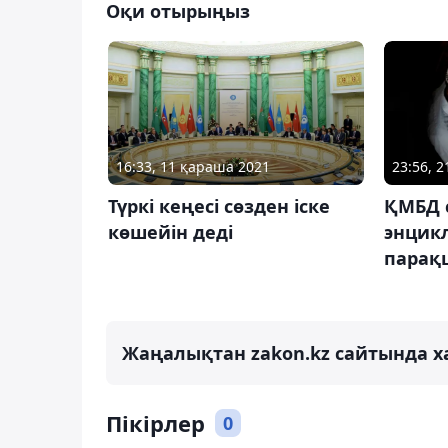
Оқи отырыңыз
16:33, 11 қараша 2021
23:56, 2
Түркі кеңесі сөзден іске
ҚМБД 
көшейін деді
энцик
парақ
Жаңалықтан zakon.kz сайтында х
Пікірлер
0