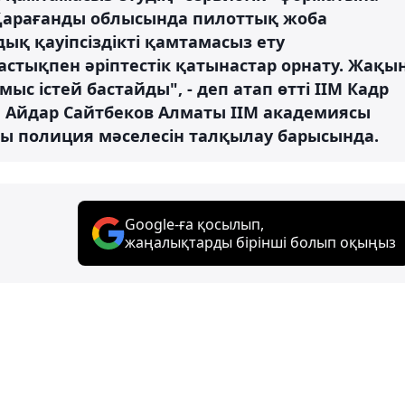
 Қарағанды облысында пилоттық жоба
ық қауіпсіздікті қамтамасыз ету
астықпен әріптестік қатынастар орнату. Жақы
с істей бастайды", - деп атап өтті ІІМ Кадр
ы Айдар Сайтбеков Алматы ІІМ академиясы
ы полиция мәселесін талқылау барысында.
Google-ға қосылып,
жаңалықтарды бірінші болып оқыңыз