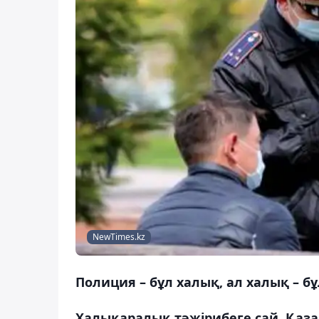
NewTimes.kz
Полиция – бұл халық, ал халық – б
Халықаралық тәжірибеге сай, Қаз