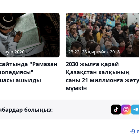
1 сәуір 2020
23:22, 28 қыркүйек 2018
сайтында "Рамазан
2030 жылға қарай
лопедиясы"
Қазақстан халқының
шасы ашылды
саны 21 миллионға жету
мүмкін
абардар болыңыз: