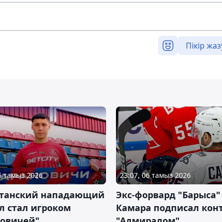
Пікір жаз
06 тамыз 2026
23:07, 06 тамыз 2026
станский нападающий
Экс-форвард "Барыса"
л стал игроком
Камара подписал конт
новичей"
"Адмиралом"