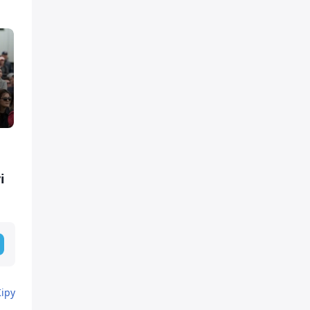
і
Кіру