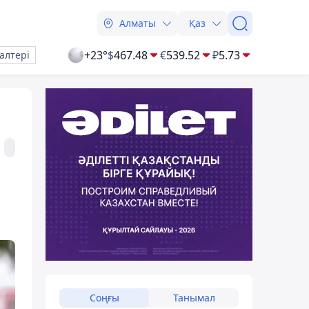
Алматы
Қаз
+23°
$
467.48
€
539.52
₽
5.73
алтері
Соңғы
Танымал