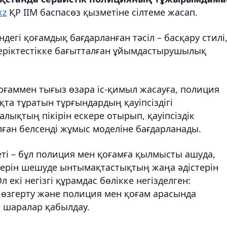
kz
ҚР ІІМ баспасөз қызметіне сілтеме жасап.
дегі қоғамдық бағдарланған тәсіл – басқару стилі
еріктестікке бағытталған ұйымдастырушылық
оғаммен тығыз өзара іс-қимыл жасауға, полиция
қта тұратын тұрғындардың қауіпсіздігі
лықтың пікірін ескере отырып, қауіпсіздік
лған белсенді жұмыс моделіне бағдарланады.
ті – бұл полиция мен қоғамға қылмысты ашуда,
елерін шешуде ынтымақтастықтың жаңа әдістерін
 екі негізгі құрамдас бөлікке негізделген:
 өзгерту және полиция мен қоғам арасында
 шаралар қабылдау.