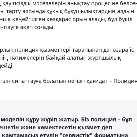
 қауіпсіздік мәселелерін анықтау процесіне белсе
ды тарту аясында құқық бұзушылықтардың алдын
ша кеңейтілген көзқарас орын алады, бұл бүкіл
нгізуге әкеп соғады.
барлық полиция қызметтері тарапынан да, өзара іс-
рінің нәтижелерін байқай алатын жұртшылық
ейді.
ізін сипаттауға болатын негізгі қағидат – Полиция
 моделін құру жүріп жатыр. Біз полиция – бұл
шетін және көмектесетін қызмет деп
і қамтамасыз етудің "сервистік" форматына