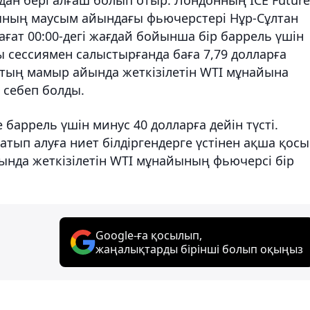
ының маусым айындағы фьючерстері Нұр-Сұлтан
ағат 00:00-дегі жағдай бойынша бір баррель үшін
 сессиямен салыстырғанда баға 7,79 долларға
-тың мамыр айында жеткізілетін WTI мұнайына
 себеп болды.
 баррель үшін минус 40 долларға дейін түсті.
атып алуға ниет білдіргендерге үстінен ақша қос
ында жеткізілетін WTI мұнайының фьючерсі бір
Google-ға қосылып,
жаңалықтарды бірінші болып оқыңыз