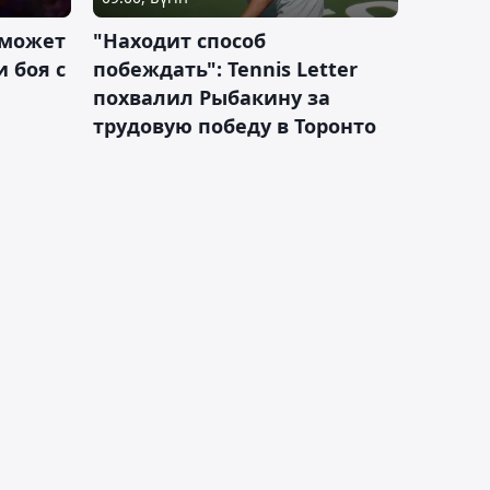
 может
"Находит способ
 боя с
побеждать": Tennis Letter
похвалил Рыбакину за
трудовую победу в Торонто