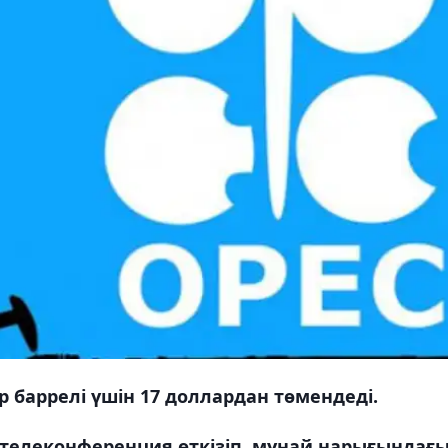
 баррелі үшін 17 доллардан төмендеді.
і телеконференция өткізіп, мұнай нарығындағ