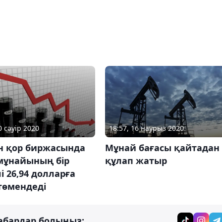
0 сәуір 2020
18:57, 16 наурыз 2020
н қор биржасында
Мұнай бағасы қайтадан
 мұнайының бір
құлап жатыр
і 26,94 долларға
төмендеді
абардар болыңыз: