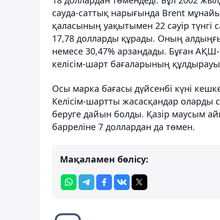
сауда-саттық нарығында Brent мұнай
қаласының уақытымен 22 сәуір түнгі с
17,78 долларды құрады. Оның алдыңғы
немесе 30,47% арзандады. Бұған АҚШ
келісім-шарт бағаларының құлдырауы
Осы марка бағасы дүйсенбі күні кешке
Келісім-шартты жасасқандар оларды с
беруге дайын болды. Қазір маусым ай
барреліне 7 доллардан да төмен.
Мақаламен бөлісу: