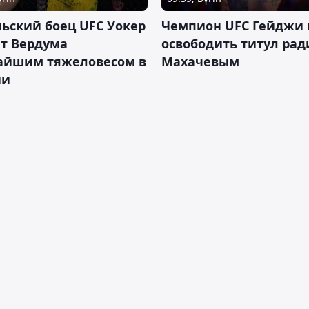
ьский боец UFC Уокер
Чемпион UFC Гейджи
ет Вердума
освободить титул ради
айшим тяжеловесом в
Махачевым
ии