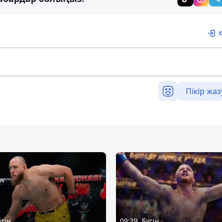
Пікір жаз
үгін
09:39, Бүгін