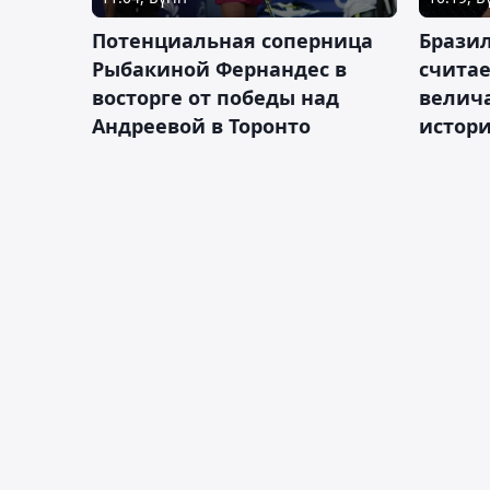
Потенциальная соперница
Бразил
Рыбакиной Фернандес в
счита
восторге от победы над
велич
Андреевой в Торонто
истор