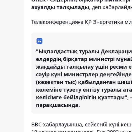
ахуалды талқылады
, деп хабарлай
Телеконференцияға ҚР Энергетика ми
"Ықпалдастық туралы Декларация
елдердің бірқатар министрі мұн
жағдайды талқылау үшін ресми ем
сәуір күні министрлер деңгейінд
(кезектен тыс) қабылданған шеші
көлеміне түзету енгізу туралы 
келісімге бейілділігін қуаттады"
парақшасында.
ВВС хабарлауынша, сейсенбі күні кеш
18 доллардан төмендеді. Бұл 2002 жы