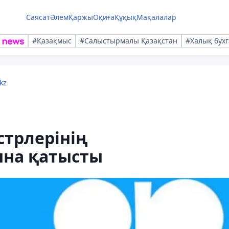
Саясат
Әлем
Қаржы
Оқиға
Құқық
Мақалалар
#Қазақмыс
#Салыстырмалы Қазақстан
#Халық бухг
kz
стрлерінің
на қатысты