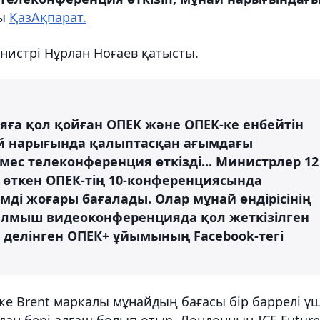
ды
ҚазАқпарат.
нистрі Нұрлан Ноғаев қатысты.
ға қол қойған ОПЕК және ОПЕК-ке енбейтін
ай нарығында қалыптасқан ағымдағы
ес телеконференция өткізді... Министрлер 12
е өткен ОПЕК-тің 10-конференциясында
мді жоғары бағалады. Олар мұнай өндірісінің
аталмыш видеоконференцияда қол жеткізілген
, - делінген ОПЕК+ ұйымының Facebook-тегі
ке Brent маркалы мұнайдың бағасы бір баррелі үш
лдан бері алғаш болып отыр. Лондонның ICE Future