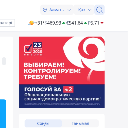
Алматы
Қаз
+31°
$
469.93
€
541.64
₽
5.71
алтері
Соңғы
Танымал