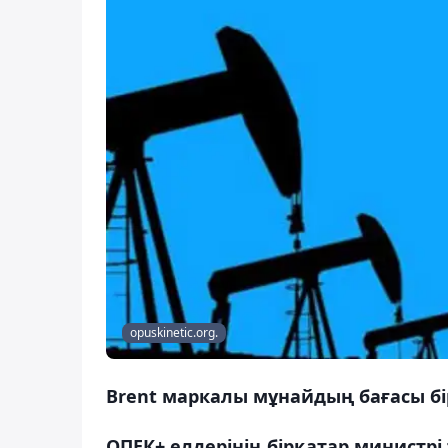
opuskinetic.org.
Brent маркалы мұнайдың бағасы бір
ОПЕК+ елдерінің бірқатар министр