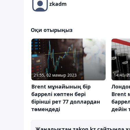
zkadm
Оқи отырыңыз
21:55, 02 мамыр 2023
14:40, 2
Brent мұнайының бір
Лондо
баррелі көптен бері
Brent
бірінші рет 77 доллардан
баррел
төмендеді
дейін 
Жаңалықтан zakon.kz сайтында х