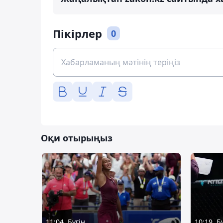
Пікірлер
0
Оқи отырыңыз
11:04, Бүгін
10:19, Б