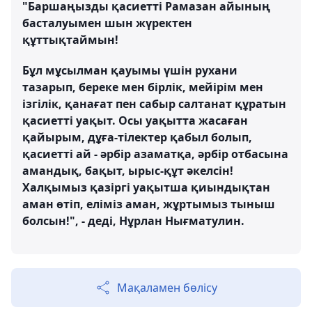
"Баршаңызды қасиетті Рамазан айының
басталуымен шын жүректен
құттықтаймын!
Бұл мұсылман қауымы үшін рухани
тазарып, береке мен бірлік, мейірім мен
ізгілік, қанағат пен сабыр салтанат құратын
қасиетті уақыт. Осы уақытта жасаған
қайырым, дұға-тілектер қабыл болып,
қасиетті ай - әрбір азаматқа, әрбір отбасына
амандық, бақыт, ырыс-құт әкелсін!
Халқымыз қазіргі уақытша қиындықтан
аман өтіп, еліміз аман, жұртымыз тыныш
болсын!", - деді, Нұрлан Нығматулин.
Мақаламен бөлісу