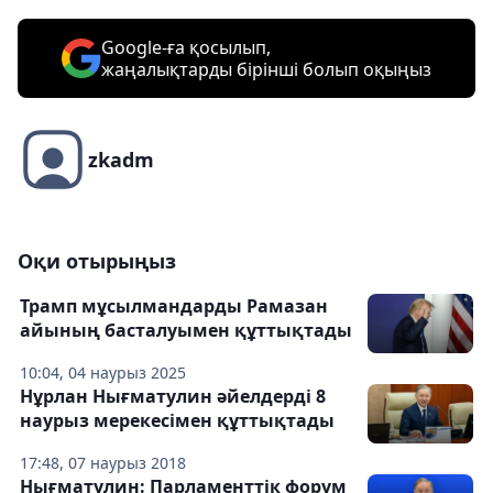
Google-ға қосылып,
жаңалықтарды бірінші болып оқыңыз
zkadm
Оқи отырыңыз
Трамп мұсылмандарды Рамазан
айының басталуымен құттықтады
10:04, 04 наурыз 2025
Нұрлан Нығматулин әйелдерді 8
наурыз мерекесімен құттықтады
17:48, 07 наурыз 2018
Нығматулин: Парламенттік форум