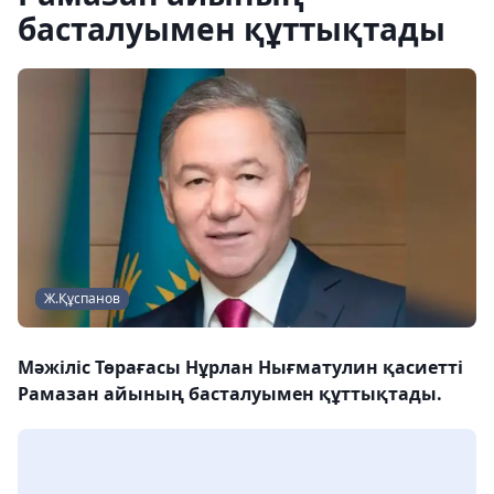
басталуымен құттықтады
Ж.Құспанов
Мәжіліс Төрағасы Нұрлан Нығматулин қасиетті
Рамазан айының басталуымен құттықтады.