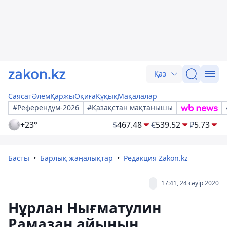
Қаз
Саясат
Әлем
Қаржы
Оқиға
Құқық
Мақалалар
#Референдум-2026
#Қазақстан мақтанышы
+23°
$
467.48
€
539.52
₽
5.73
Басты
Барлық жаңалықтар
Редакция Zakon.kz
17:41, 24 сәуір 2020
Нұрлан Нығматулин
Рамазан айының