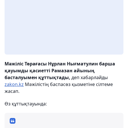
Мәжіліс Төрағасы Нұрлан Нығматулин барша
қауымды қасиетті Рамазан айының
басталуымен құттықтады,
деп хабарлайды
zakon.kz
Мәжілістің баспасөз қызметіне сілтеме
жасап.
Өз құттықтауында: