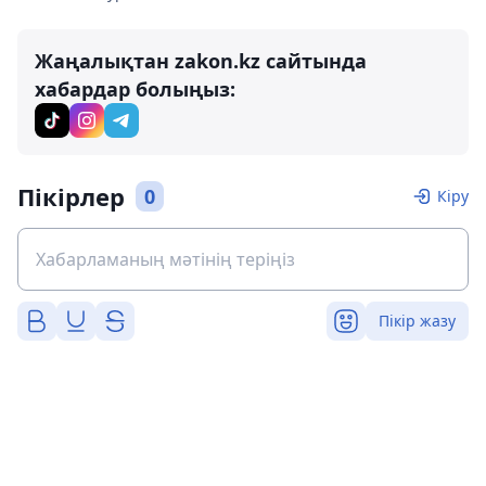
Жаңалықтан zakon.kz сайтында
хабардар болыңыз:
Пікірлер
0
Кіру
Пікір жазу