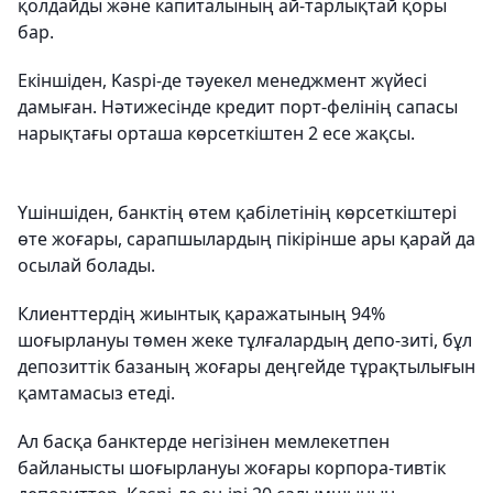
қолдайды және капиталының ай-тарлықтай қоры
бар.
Екіншіден, Kaspi-де тәуекел менеджмент жүйесі
дамыған. Нәтижесінде кредит порт-фелінің сапасы
нарықтағы орташа көрсеткіштен 2 есе жақсы.
Үшіншіден, банктің өтем қабілетінің көрсеткіштері
өте жоғары, сарапшылардың пікірінше ары қарай да
осылай болады.
Клиенттердің жиынтық қаражатының 94%
шоғырлануы төмен жеке тұлғалардың депо-зиті, бұл
депозиттік базаның жоғары деңгейде тұрақтылығын
қамтамасыз етеді.
Ал басқа банктерде негізінен мемлекетпен
байланысты шоғырлануы жоғары корпора-тивтік