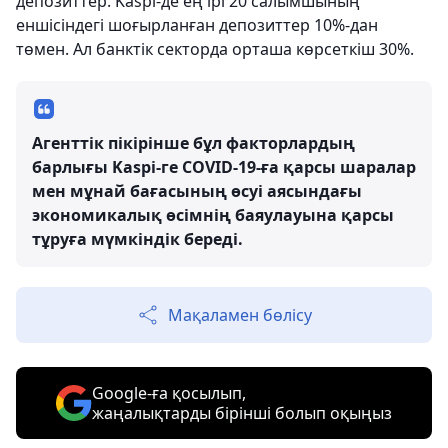
депозиттер. Kaspi-де ең ірі 20 салымшының
еншісіндегі шоғырланған депозиттер 10%-дан
төмен. Ал банктік секторда орташа көрсеткіш 30%.
Агенттік пікірінше бұл факторлардың
барлығы Kaspi-ге COVID-19-ға қарсы шаралар
мен мұнай бағасының өсуі аясындағы
экономикалық өсімнің баяулауына қарсы
тұруға мүмкіндік береді.
Мақаламен бөлісу
Google-ға қосылып,
жаңалықтарды бірінші болып оқыңыз