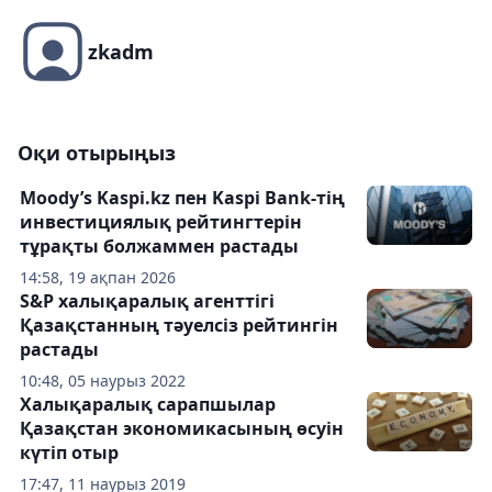
zkadm
Оқи отырыңыз
Moody’s Kaspi.kz пен Kaspi Bank-тің
инвестициялық рейтингтерін
тұрақты болжаммен растады
14:58, 19 ақпан 2026
S&P халықаралық агенттігі
Қазақстанның тәуелсіз рейтингін
растады
10:48, 05 наурыз 2022
Халықаралық сарапшылар
Қазақстан экономикасының өсуін
күтіп отыр
17:47, 11 наурыз 2019