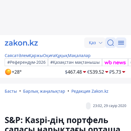
Қаз
Саясат
Әлем
Қаржы
Оқиға
Құқық
Мақалалар
#Референдум-2026
#Қазақстан мақтанышы
+28°
$
467.48
€
539.52
₽
5.73
Басты
Барлық жаңалықтар
Редакция Zakon.kz
23:02, 29 сәуір 2020
S&P: Kaspi-дің портфель
сапасы нарықтағы орташа