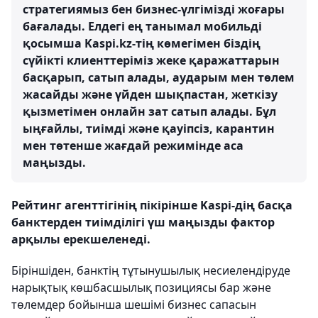
стратегиямыз бен бизнес-үлгімізді жоғары
бағалады. Елдегі ең танымал мобильді
қосымша Kaspi.kz-тің көмегімен біздің
сүйікті клиенттеріміз жеке қаражаттарын
басқарып, сатып алады, аударым мен төлем
жасайды және үйден шықпастан, жеткізу
қызметімен онлайн зат сатып алады. Бұл
ыңғайлы, тиімді және қауіпсіз, карантин
мен төтенше жағдай режимінде аса
маңызды.
Рейтинг агенттігінің пікірінше Kaspi-дің басқа
банктерден тиімділігі үш маңызды фактор
арқылы ерекшеленеді.
Біріншіден, банктің тұтынушылық несиелендіруде
нарықтық көшбасшылық позициясы бар және
төлемдер бойынша шешімі бизнес сапасын