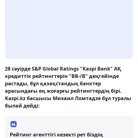
28 сәуірде S&P Global Ratings "Kaspi Bank" АҚ
кредиттік рейтингтерін "ВВ-/В" деңгейінде
растады, бұл қазақстандық банктер
арасындағы ең жоғарғы рейтингтердің бірі.
Kaspi.kz басшысы Михаил Ломтадзе бұл туралы
былай дейді:
Рейтинг агенттігі кезекті рет біздің