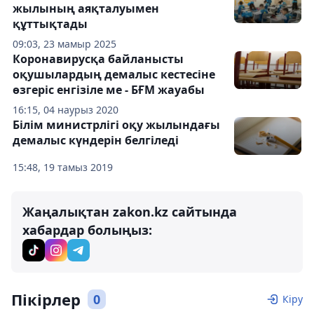
жылының аяқталуымен
құттықтады
09:03, 23 мамыр 2025
Коронавирусқа байланысты
оқушылардың демалыс кестесіне
өзгеріс енгізіле ме - БҒМ жауабы
16:15, 04 наурыз 2020
Білім министрлігі оқу жылындағы
демалыс күндерін белгіледі
15:48, 19 тамыз 2019
Жаңалықтан zakon.kz сайтында
хабардар болыңыз:
Пікірлер
0
Кіру