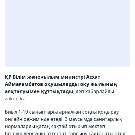
ҚР Білім және ғылым министрі Асхат
Аймағамбетов оқушыларды оқу жылының
аяқталуымен құттықтады
, деп хабарлайды
zakon.kz.
Биыл 1-10 сыныптарға арналған соңғы қоңырау
онлайн режимінде өтеді. 3 маусымда санитарлық
нормаларды қатаң сақтай отырып мектеп
бітірушілері үшін аттестат тапсыру салтанаты өтеді.