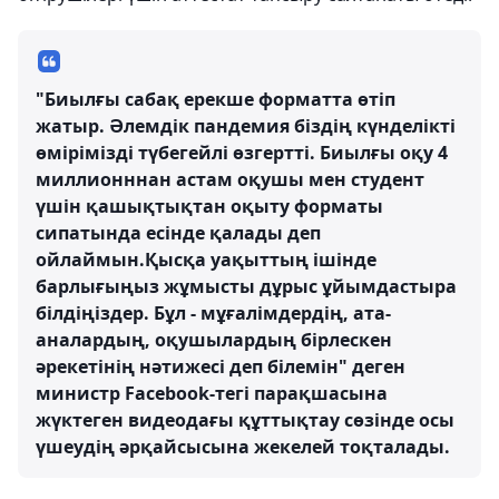
"Биылғы сабақ ерекше форматта өтіп
жатыр. Әлемдік пандемия біздің күнделікті
өмірімізді түбегейлі өзгертті. Биылғы оқу 4
миллионннан астам оқушы мен студент
үшін қашықтықтан оқыту форматы
сипатында есінде қалады деп
ойлаймын.Қысқа уақыттың ішінде
барлығыңыз жұмысты дұрыс ұйымдастыра
білдіңіздер. Бұл - мұғалімдердің, ата-
аналардың, оқушылардың бірлескен
әрекетінің нәтижесі деп білемін" деген
министр Facebook-тегі парақшасына
жүктеген видеодағы құттықтау сөзінде осы
үшеудің әрқайсысына жекелей тоқталады.