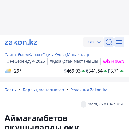
Қаз
Саясат
Әлем
Қаржы
Оқиға
Құқық
Мақалалар
#Референдум-2026
#Қазақстан мақтанышы
+29°
$
469.93
€
541.64
₽
5.71
Басты
Барлық жаңалықтар
Редакция Zakon.kz
19:29, 25 мамыр 2020
Аймағамбетов
оқушыларды оқу