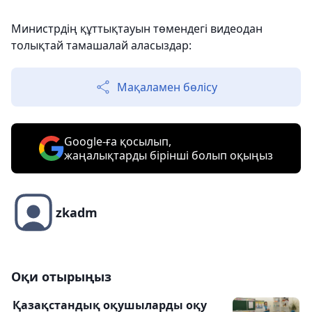
Министрдің құттықтауын төмендегі видеодан
толықтай тамашалай аласыздар:
Мақаламен бөлісу
Google-ға қосылып,
жаңалықтарды бірінші болып оқыңыз
zkadm
Оқи отырыңыз
Қазақстандық оқушыларды оқу