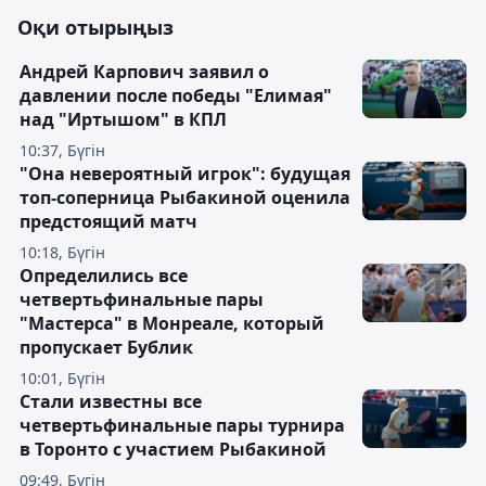
Оқи отырыңыз
Андрей Карпович заявил о
давлении после победы "Елимая"
над "Иртышом" в КПЛ
10:37, Бүгін
"Она невероятный игрок": будущая
топ-соперница Рыбакиной оценила
предстоящий матч
10:18, Бүгін
Определились все
четвертьфинальные пары
"Мастерса" в Монреале, который
пропускает Бублик
10:01, Бүгін
Стали известны все
четвертьфинальные пары турнира
в Торонто с участием Рыбакиной
09:49, Бүгін