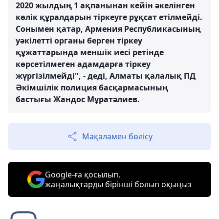
2020 жылдың 1 ақпанынан кейін әкелінген
көлік құралдарын тіркеуге рұқсат етілмейді.
Сонымен қатар, Армения Республикасының
уәкілетті органы берген тіркеу
құжаттарында меншік иесі ретінде
көрсетілмеген адамдарға тіркеу
жүргізілмейді", - деді, Алматы қалалық ПД
Әкімшілік полиция басқармасының
бастығы Жандос Мұратәлиев.
Мақаламен бөлісу
Google-ға қосылып,
жаңалықтарды бірінші болып оқыңыз