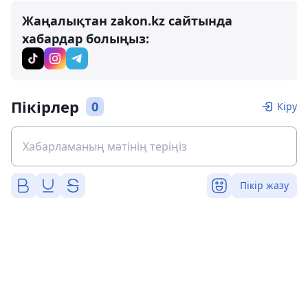
Жаңалықтан zakon.kz сайтында
хабардар болыңыз:
Пікірлер
0
Кіру
Пікір жазу