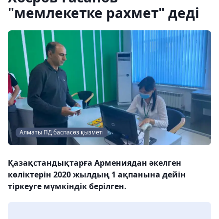
"мемлекетке рахмет" деді
Алматы ПД баспасөз қызметі
Қазақстандықтарға Армениядан әкелген
көліктерін 2020 жылдың 1 ақпанына дейін
тіркеуге мүмкіндік берілген.