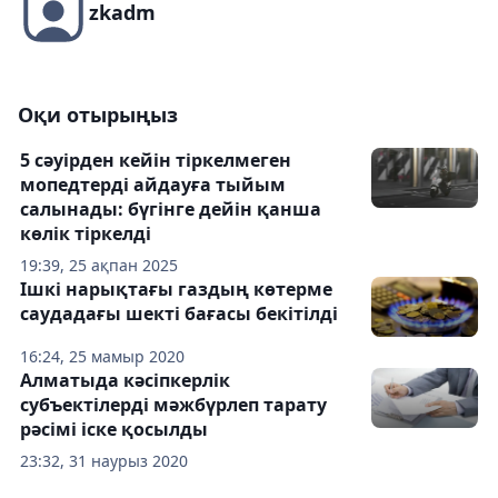
zkadm
Оқи отырыңыз
5 сәуірден кейін тіркелмеген
мопедтерді айдауға тыйым
салынады: бүгінге дейін қанша
көлік тіркелді
19:39, 25 ақпан 2025
Ішкі нарықтағы газдың көтерме
саудадағы шекті бағасы бекітілді
16:24, 25 мамыр 2020
Алматыда кәсіпкерлік
субъектілерді мәжбүрлеп тарату
рәсімі іске қосылды
23:32, 31 наурыз 2020