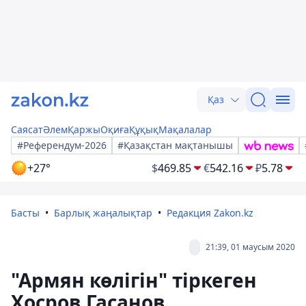
Қаз
Саясат
Әлем
Қаржы
Оқиға
Құқық
Мақалалар
#Референдум-2026
#Қазақстан мақтанышы
+27°
$
469.85
€
542.16
₽
5.78
Басты
Барлық жаңалықтар
Редакция Zakon.kz
21:39, 01 маусым 2020
"Армян көлігін" тіркеген
Хосров Гасанов