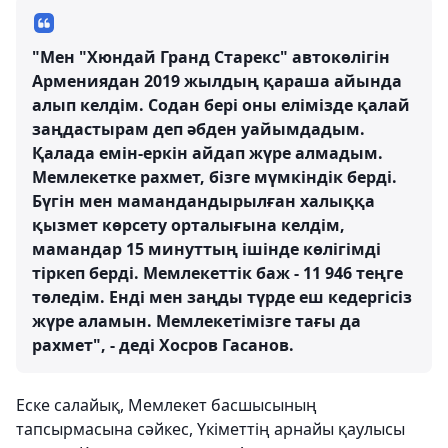
"Мен "Хюндай Гранд Старекс" автокөлігін
Армениядан 2019 жылдың қараша айында
алып келдім. Содан бері оны елімізде қалай
заңдастырам деп әбден уайымдадым.
Қалада емін-еркін айдап жүре алмадым.
Мемлекетке рахмет, бізге мүмкіндік берді.
Бүгін мен мамандандырылған халыққа
қызмет көрсету орталығына келдім,
мамандар 15 минуттың ішінде көлігімді
тіркеп берді. Мемлекеттік баж - 11 946 теңге
төледім. Енді мен заңды түрде еш кедергісіз
жүре аламын. Мемлекетімізге тағы да
рахмет", - деді Хосров Гасанов.
Еске салайық, Мемлекет басшысының
тапсырмасына сәйкес, Үкіметтің арнайы қаулысы