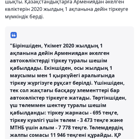
шықты. Қазақстандықтарға Армениядан әкелген
көліктерін 2020 жылдың 1 ақпанына дейін тіркеуге
мүмкіндік берді.
"Біріншіден, Үкімет 2020 жылдың 1
ақпанына дейін Армениядан әкелген
автокөліктерді тіркеу туралы шешім
қабылдады. Екіншіден, осы жылдың 1
маусымы мен 1 қыркүйегі аралығында
тіркеу жүргізуге рұқсат берілді. Үшіншіден,
тек сол жақтағы басқару элементтері бар
автокөліктер тіркеуге жатады. Төртіншіден,
үш төлеммен шектеу туралы шешім
қабылданды: тіркеу жарнасы - 695 теңге,
тіркеу куәлігі үшін төлем - 3 473 теңге және
МТНБ үшін алым - 7 778 теңге. Төлемдердің
жалпы сомасы 11 946 теңгені құрайды. ҚР