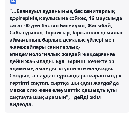
"...Баянауыл ауданының бас санитарлық
дәрігерінің қаулысына сәйкес, 16 маусымда
сағат 00-ден бастап Баянауыл, Жасыбай,
Сабындыкөл, Торайғыр, Біржанкөл демалыс
аймағының барлық демалыс үйлері мен
жағажайлары санитарлық-
эпидемиологиялық жағдай жақсарғанға
дейін жабылады. Бұл - бірінші кезекте әр
адамның амандығы үшін өте маңызды.
Сондықтан аудан тұрғындары карантиндік
тәртіпті сақтап, сыртқа шыққан жағдайда
маска кию және әлеуметтік қашықтықты
сақтауға шақырамын", - дейді әкім
видеода.