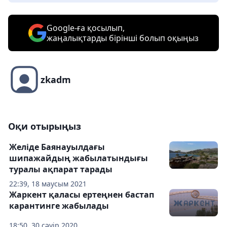
Google-ға қосылып,
жаңалықтарды бірінші болып оқыңыз
zkadm
Оқи отырыңыз
Желіде Баянауылдағы
шипажайдың жабылатындығы
туралы ақпарат тарады
22:39, 18 маусым 2021
Жаркент қаласы ертеңнен бастап
карантинге жабылады
18:50, 30 сәуір 2020