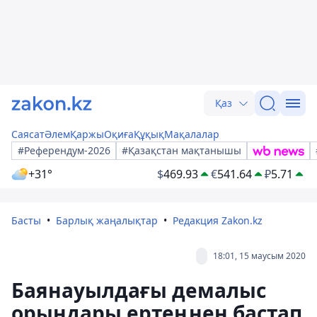
Қаз
Саясат
Әлем
Қаржы
Оқиға
Құқық
Мақалалар
#Референдум-2026
#Қазақстан мақтанышы
+31°
$
469.93
€
541.64
₽
5.71
Басты
Барлық жаңалықтар
Редакция Zakon.kz
18:01, 15 маусым 2020
Баянауылдағы демалыс
орындары ертеңнен бастап