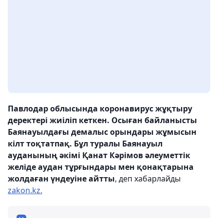
Павлодар облысында коронавирус жұқтыру
деректері жиіліп кеткен. Осыған байланысты
Баянауылдағы демалыс орындары жұмысын
кілт тоқтатпақ. Бұл туралы Баянауыл
ауданының әкімі Қанат Кәрімов әлеуметтік
желіде аудан тұрғындары мен қонақтарына
жолдаған үндеуіне айтты
, деп хабарлайды
zakon.kz.