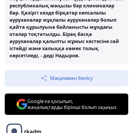
республикалық маңызы бар клиникалар
бар. Қазіргі кезде бірқатар көпсалалы
ауруханалар жұқпалы ауруханалар болып
қайта құрылуына байланысты мұндағы
оталар тоқтатылды. Бірақ басқа
ауруханалар қалыпты жұмыс кестесіне сай
істейді және халыққа көмек толық
көрсетіледі, - деді Надыров.
Мақаламен бөлісу
Google-ға қосылып,
жаңалықтарды бірінші болып оқыңыз
zkadm