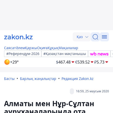
Қаз
Саясат
Әлем
Қаржы
Оқиға
Құқық
Мақалалар
#Референдум-2026
#Қазақстан мақтанышы
+29°
$
467.48
€
539.52
₽
5.73
Басты
Барлық жаңалықтар
Редакция Zakon.kz
16:59, 25 маусым 2020
Алматы мен Нұр-Сұлтан
ауруханаларында ота