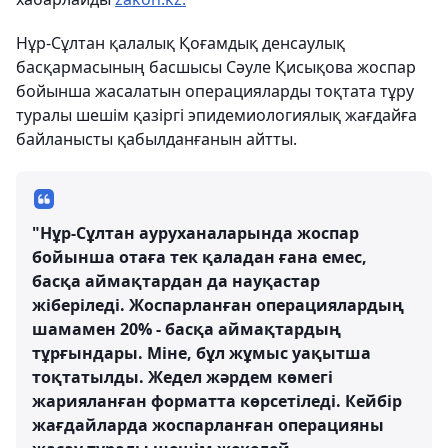
Нұр-Сұлтан қалалық Қоғамдық денсаулық
басқармасының басшысы Сәуле Қисықова жоспар
бойынша жасалатын операцияларды тоқтата тұру
туралы шешім қазіргі эпидемиологиялық жағдайға
байланысты қабылданғанын айтты.
"Нұр-Сұлтан ауруханаларында жоспар
бойынша отаға тек қаладан ғана емес,
басқа аймақтардан да науқастар
жіберіледі. Жоспарланған операциялардың
шамамен 20% - басқа аймақтардың
тұрғындары. Міне, бұл жұмыс уақытша
тоқтатылды. Жедел жәрдем көмегі
жарияланған форматта көрсетіледі. Кейбір
жағдайларда жоспарланған операцияны