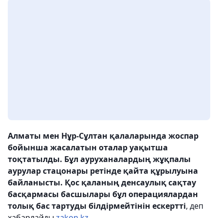
Алматы мен Нұр-Сұлтан қалаларында жоспар
бойынша жасалатын оталар уақытша
тоқтатылды. Бұл ауруханалардың жұқпалы
аурулар стацонары ретінде қайта құрылуына
байланысты. Қос қаланың денсаулық сақтау
басқармасы басшылары бұл операциялардан
толық бас тартуды білдірмейтінін ескертті
, деп
хабарлайды
zakon.kz.