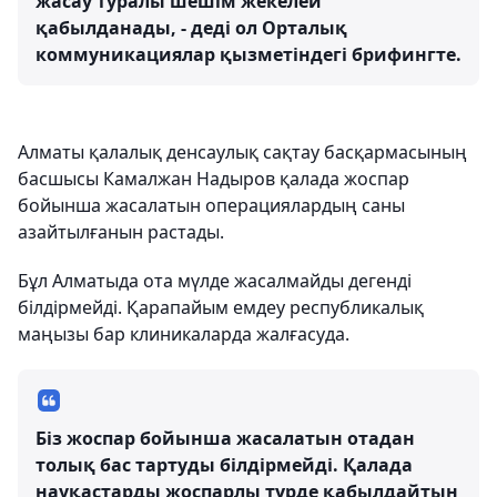
жасау туралы шешім жекелей
қабылданады, - деді ол Орталық
коммуникациялар қызметіндегі брифингте.
Алматы қалалық денсаулық сақтау басқармасының
басшысы Камалжан Надыров қалада жоспар
бойынша жасалатын операциялардың саны
азайтылғанын растады.
Бұл Алматыда ота мүлде жасалмайды дегенді
білдірмейді. Қарапайым емдеу республикалық
маңызы бар клиникаларда жалғасуда.
Біз жоспар бойынша жасалатын отадан
толық бас тартуды білдірмейді. Қалада
науқастарды жоспарлы түрде қабылдайтын