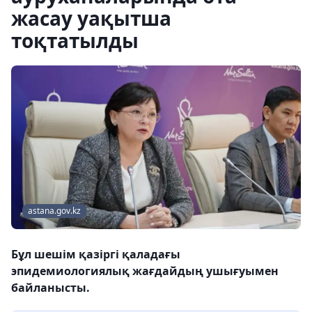
жасау уақытша
тоқтатылды
astana.gov.kz
Бұл шешім қазіргі қаладағы
эпидемиологиялық жағдайдың ушығуымен
байланысты.