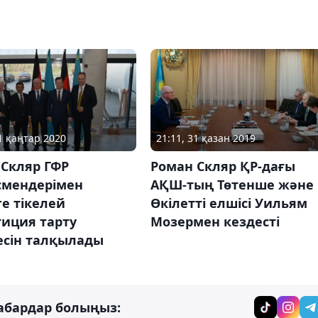
21 қаңтар 2020
21:11, 31 қазан 2019
 Скляр ГФР
Роман Скляр ҚР-дағы
смендерімен
АҚШ-тың Төтенше және
ге тікелей
Өкілетті елшісі Уильям
тиция тарту
Мозермен кездесті
есін талқылады
абардар болыңыз: