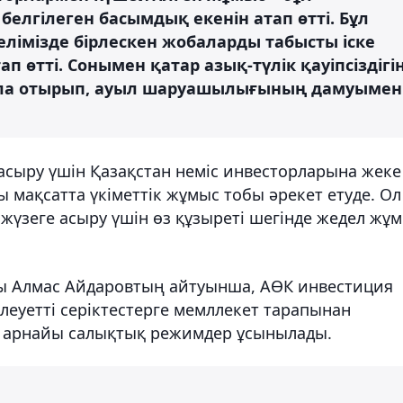
елгілеген басымдық екенін атап өтті. Бұл
елімізде бірлескен жобаларды табысты іске
ап өтті. Сонымен қатар азық-түлік қауіпсіздігі
бола отырып, ауыл шаруашылығының дамуымен
асыру үшін Қазақстан неміс инвесторларына жеке
 мақсатта үкіметтік жұмыс тобы әрекет етуде. Ол
жүзеге асыру үшін өз құзыреті шегінде жедел жұ
ры Алмас Айдаровтың айтуынша, АӨК инвестиция
әлеуетті серіктестерге мемллекет тарапынан
р, арнайы салықтық режимдер ұсынылады.