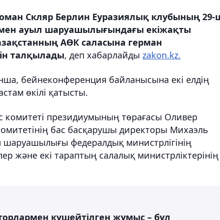
оман Скляр Берлин Еуразиялық клубының 29
рімен ауыл шаруашылығындағы екіжақты
зақстанның АӨК саласына герман
ін талқылады
, деп хабарлайды
zakon.kz.
нша, бейнеконференция байланысына екі елдің
астам өкілі қатысты.
с комитеті президиумының төрағасы Оливер
комитетінің бас басқарушы директоры Михаэль
ыл шаруашылығы федералдық министрлігінің
ер және екі тараптың салалық министрліктерінің
торлармен күшейтілген жұмыс – бұл