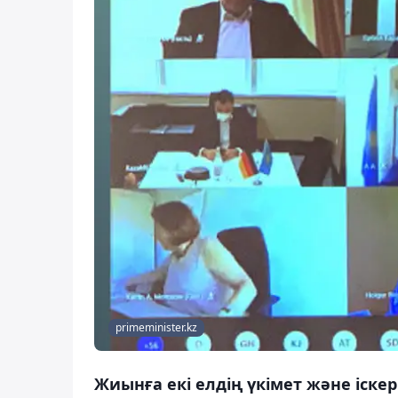
primeminister.kz
Жиынға екі елдің үкімет және іскер