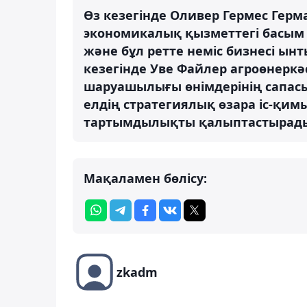
Өз кезегінде Оливер Гермес Герм
экономикалық қызметтегі басым 
және бұл ретте неміс бизнесі ынт
кезегінде Уве Файлер агроөнеркә
шаруашылығы өнімдерінің сапасын
елдің стратегиялық өзара іс-қи
тартымдылықты қалыптастырад
Мақаламен бөлісу:
zkadm