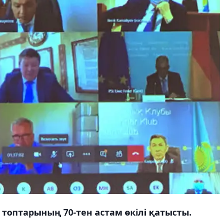
 топтарының 70-тен астам өкілі қатысты.