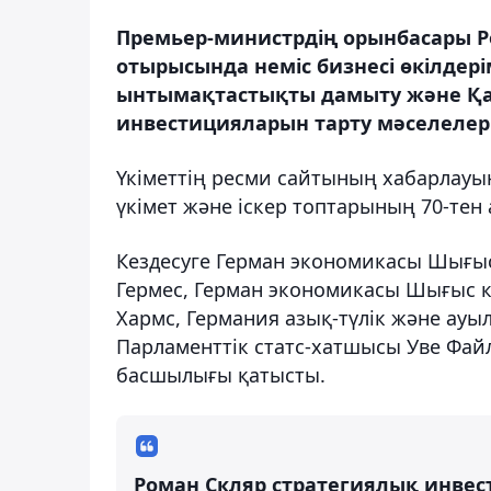
Премьер-министрдің орынбасары Р
отырысында неміс бизнесі өкілде
ынтымақтастықты дамыту және Қа
инвестицияларын тарту мәселелер
Үкіметтің ресми сайтының хабарлауы
үкімет және іскер топтарының 70-тен 
Кездесуге Герман экономикасы Шығы
Гермес, Герман экономикасы Шығыс 
Хармс, Германия азық-түлік және ау
Парламенттік статс-хатшысы Уве Файл
басшылығы қатысты.
Роман Скляр стратегиялық инвес