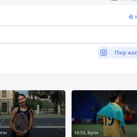
Пікір жаз
үгін
16:53, Бүгін