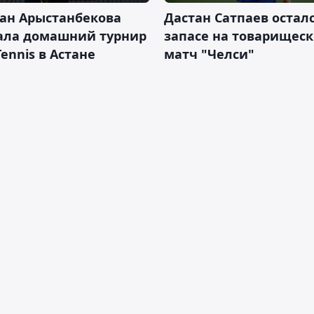
ан Арыстанбекова
Дастан Сатпаев осталс
ала домашний турнир
запасе на товарищес
Tennis в Астане
матч "Челси"