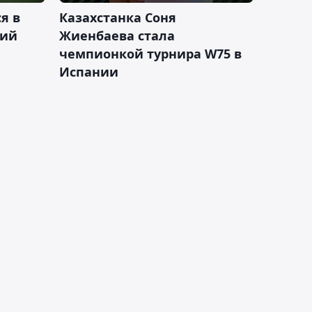
я в
Казахстанка Соня
кий
Жиенбаева стала
чемпионкой турнира W75 в
Испании