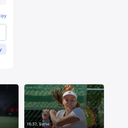
Кіру
у
16:37, Бүгін