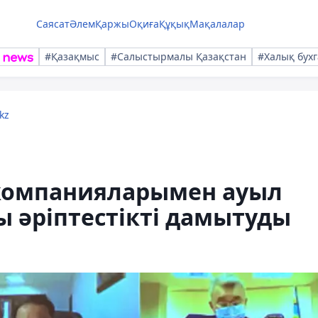
Саясат
Әлем
Қаржы
Оқиға
Құқық
Мақалалар
#Қазақмыс
#Салыстырмалы Қазақстан
#Халық бухг
kz
 компанияларымен ауыл
әріптестікті дамытуды