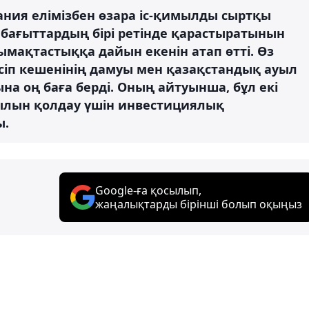
ания елімізбен өзара іс-қимылды сыртқы
бағыттардың бірі ретінде қарастыратынын
ымақтастыққа дайын екенін атап өтті. Өз
сіп кешенінің дамуы мен қазақстандық ауыл
а оң баға берді. Оның айтуынша, бұл екі
мылын қолдау үшін инвестициялық
ы.
Google-ға қосылып,
жаңалықтарды бірінші болып оқыңыз