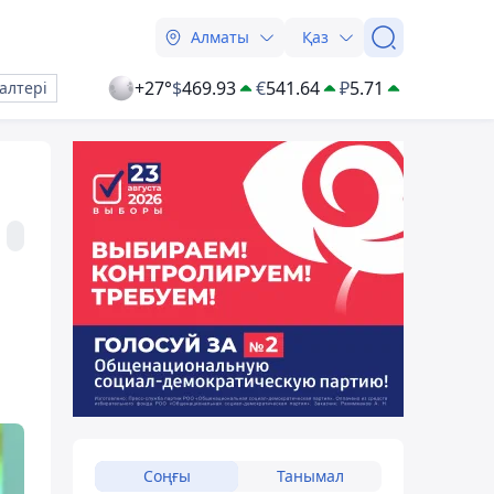
Алматы
Қаз
+27°
$
469.93
€
541.64
₽
5.71
алтері
Соңғы
Танымал