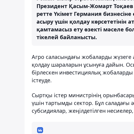
Президент Қасым-Жомарт Тоқаев б
ретте Үкімет Германия бизнесіне 
асыру үшін қолдау көрсететінін ат
қамтамасыз ету өзекті мәселе 
тікелей байланысты.
Агро саласындағы жобаларды жүзеге 
қолдау шараларын ұсынуға дайын. Осы
бірлескен инвестициялық жобаларды 
істеуде.
Сыртқы істер министрінің орынбаса
үшін тартымды сектор. Бұл саладағы 
субсидиялар, жеңілдетілген несиеле