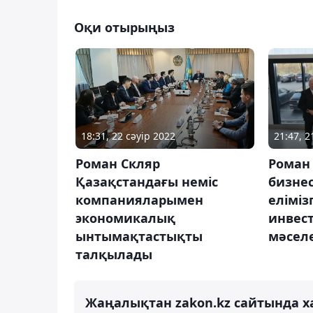
Оқи отырыңыз
18:31, 22 сәуір 2022
21:47, 
Роман Скляр
Роман
Қазақстандағы неміс
бизне
компанияларымен
еліміз
экономикалық
инвес
ынтымақтастықты
мәсел
талқылады
Жаңалықтан zakon.kz сайтында х