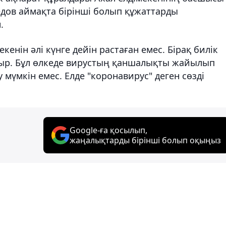
едов аймақта бірінші болып құжаттарды
.
кенін әлі күнге дейін растаған емес. Бірақ билік
тыр. Бұл өлкеде вирустың қаншалықты жайылып
мүмкін емес. Елде "коронавирус" деген сөзді
Google-ға қосылып,
жаңалықтарды бірінші болып оқыңыз