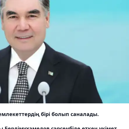
емлекеттердің бірі болып саналады.
ы Бердімұхамедов сәрсенбіде өткен үкімет