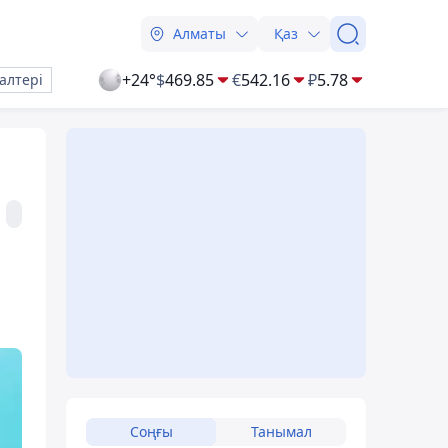
Алматы
Қаз
+24°
$
469.85
€
542.16
₽
5.78
алтері
Соңғы
Танымал