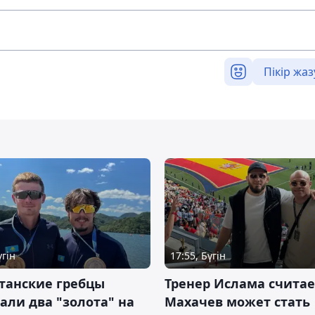
Пікір жаз
үгін
17:55, Бүгін
танские гребцы
Тренер Ислама считае
али два "золота" на
Махачев может стать