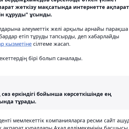
арат жеткізу мақсатында интернетте ақпарат
н құруды" ұсынды.
алдарына әлеуметтік желі арқылы арнайы парақша
абардар етіп тұруды тапсырды, деп хабарлайды
р қызметіне
сілтеме жасап.
екеттердің бірі болып саналады.
өз еркіндігі бойынша көрсеткішінде ең
ында тұрады.
енті мемлекеттік компанияларға ресми сайт ашу
к ақпарат құралдары Ахал елдімекенінің басшысы