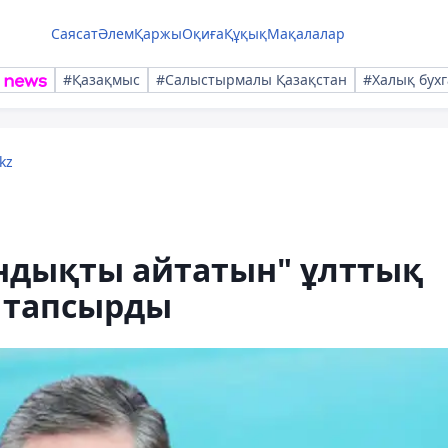
Саясат
Әлем
Қаржы
Оқиға
Құқық
Мақалалар
#Қазақмыс
#Салыстырмалы Қазақстан
#Халық бухг
kz
ндықты айтатын" ұлттық
 тапсырды