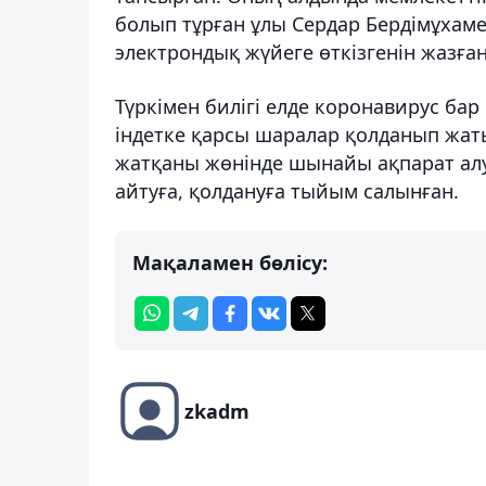
болып тұрған ұлы Сердар Бердімұхам
электрондық жүйеге өткізгенін жазған
Түркімен билігі елде коронавирус бар е
індетке қарсы шаралар қолданып жа
жатқаны жөнінде шынайы ақпарат алу 
айтуға, қолдануға тыйым салынған.
Мақаламен бөлісу:
zkadm