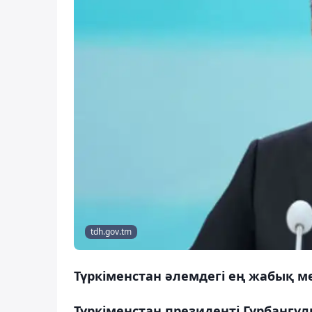
tdh.gov.tm
Түркіменстан әлемдегі ең жабық м
Түркіменстан президенті Гурбангул