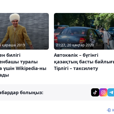
26 қараша 2019
21:27, 20 қаңтар 2020
ен билігі
Автокөлік – бүгінгі
менбашы туралы
қазақтың басты байлығ
 үшін Wikipedia-ны
Тірлігі – таксилету
тады
абардар болыңыз: