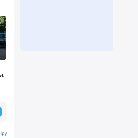
ы.
Кіру