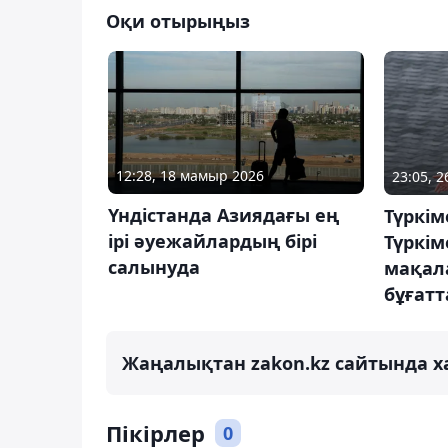
Оқи отырыңыз
12:28, 18 мамыр 2026
23:05, 
Үндістанда Азиядағы ең
Түркім
ірі әуежайлардың бірі
Түркі
салынуда
мақала
бұғат
Жаңалықтан zakon.kz сайтында х
Пікірлер
0