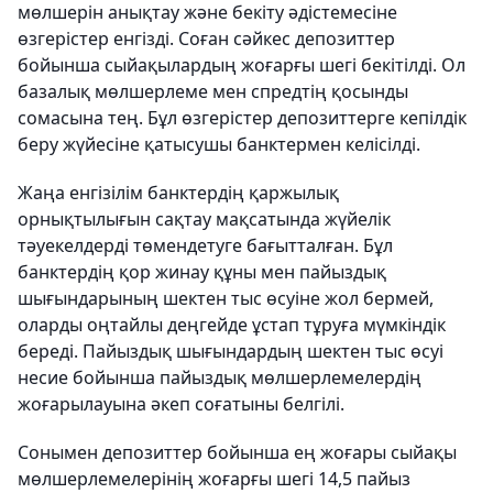
мөлшерін анықтау және бекіту әдістемесіне
өзгерістер енгізді. Соған сәйкес депозиттер
бойынша сыйақылардың жоғарғы шегі бекітілді. Ол
базалық мөлшерлеме мен спредтің қосынды
сомасына тең. Бұл өзгерістер депозиттерге кепілдік
беру жүйесіне қатысушы банктермен келісілді.
Жаңа енгізілім банктердің қаржылық
орнықтылығын сақтау мақсатында жүйелік
тәуекелдерді төмендетуге бағытталған. Бұл
банктердің қор жинау құны мен пайыздық
шығындарының шектен тыс өсуіне жол бермей,
оларды оңтайлы деңгейде ұстап тұруға мүмкіндік
береді. Пайыздық шығындардың шектен тыс өсуі
несие бойынша пайыздық мөлшерлемелердің
жоғарылауына әкеп соғатыны белгілі.
Сонымен депозиттер бойынша ең жоғары сыйақы
мөлшерлемелерінің жоғарғы шегі 14,5 пайыз