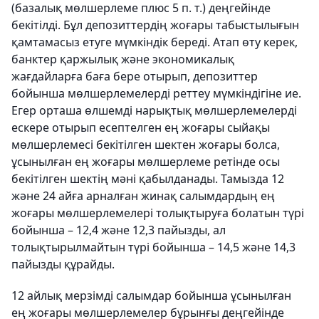
(базалық мөлшерлеме плюс 5 п. т.) деңгейінде
бекітілді. Бұл депозиттердің жоғары табыстылығын
қамтамасыз етуге мүмкіндік береді. Атап өту керек,
банктер қаржылық және экономикалық
жағдайларға баға бере отырып, депозиттер
бойынша мөлшерлемелерді реттеу мүмкіндігіне ие.
Егер орташа өлшемді нарықтық мөлшерлемелерді
ескере отырып есептелген ең жоғары сыйақы
мөлшерлемесі бекітілген шектен жоғары болса,
ұсынылған ең жоғары мөлшерлеме ретінде осы
бекітілген шектің мәні қабылданады. Тамызда 12
және 24 айға арналған жинақ салымдардың ең
жоғары мөлшерлемелері толықтыруға болатын түрі
бойынша – 12,4 және 12,3 пайызды, ал
толықтырылмайтын түрі бойынша ­– 14,5 және 14,3
пайызды құрайды.
12 айлық мерзімді салымдар бойынша ұсынылған
ең жоғары мөлшерлемелер бұрынғы деңгейінде