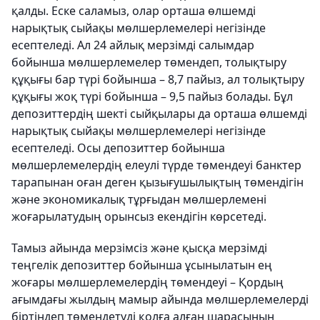
қалды. Еске саламыз, олар орташа өлшемді
нарықтық сыйақы мөлшерлемелері негізінде
есептеледі. Ал 24 айлық мерзімді салымдар
бойынша мөлшерлемелер төмендеп, толықтыру
құқығы бар түрі бойынша – 8,7 пайыз, ал толықтыру
құқығы жоқ түрі бойынша – 9,5 пайыз болады. Бұл
депозиттердің шекті сыйқылары да орташа өлшемді
нарықтық сыйақы мөлшерлемелері негізінде
есептеледі. Осы депозиттер бойынша
мөлшерлемелердің елеулі түрде төмендеуі банктер
тарапынан оған деген қызығушылықтың төмендігін
және экономикалық тұрғыдан мөлшерлемені
жоғарылатудың орынсыз екендігін көрсетеді.
Тамыз айында мерзімсіз және қысқа мерзімді
теңгелік депозиттер бойынша ұсынылатын ең
жоғары мөлшерлемелердің төмендеуі – Қордың
ағымдағы жылдың мамыр айында мөлшерлемелерді
біртіндеп төмендетуді қолға алған шарасының