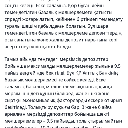
соңғы кезеңі. Еске саламыз, Қор бұған дейін
төмендетілген базалық мөлшерлемеге қатысты
спредті жоғарылатып, кейіннен біртіндеп төмендету
туралы шешім қабылдаған болатын. Бұл шара
төмендетілген базалық мөлшерлеме депозиттердің
осы санатына және жалпы депозит нарығына кері
әсер етпеуі үшін қажет болды.
Тамыз айында теңгедегі мерзімсіз депозиттер
бойынша максималды мөлшерлемелер жылына 9,5
пайыз деңгейінде бекітілді. Бұл ҚР Ұлттық Банкінің
базалық мөлшерлемесіне сәйкес келеді. Еске
саламыз, базалық мөлшерлеме ақшаның қысқа
мерзім ішіндегі құнын білдіреді және ішкі және
сыртқы экономикалық факторларды ескере отырып
бекітіледі. Толықтыру құқығы бар, 3 және 6 айға
арналған мерзімді депозиттер бойынша шекті
мөлшерлемелер – 9,5 пайызды, толықтырылмайтын
түрі бойынша – 10,0 пайызды құрайды. Осы