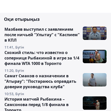
Оқи отырыңыз
Мазбаев выступил с заявлением
после ничьей "Улытау" с "Каспием"
в КПЛ
11:41, Бүгін
Схожий стиль: что известно о
сопернице Рыбакиной в игре за 1/4
финала WTA 1000 в Торонто
11:20, Бүгін
Самат Смаков о назначении в
"Атырау": "Постараюсь оправдать
доверие руководства клуба"
10:53, Бүгін
История матчей Рыбакина –
Самсонова перед 1/8 финала в
Торонто