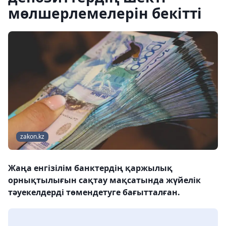
мөлшерлемелерін бекітті
zakon.kz
Жаңа енгізілім банктердің қаржылық
орнықтылығын сақтау мақсатында жүйелік
тәуекелдерді төмендетуге бағытталған.