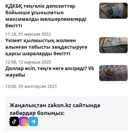
ҚДКБҚ теңгелік депозиттер
бойынша ұсынылатын
максималды мөлшерлемелерді
бекітті
11:28, 01 маусым 2022
Үкімет қылмыстық жолмен
алынған табысты заңдастыруға
қарсы шараларды бекітті
12:08, 12 қараша 2025
Доллар өсіп, теңге неге әлсіреді? ҰБ
жауабы
13:00, 03 желтоқсан 2021
Жаңалықтан zakon.kz сайтында
хабардар болыңыз: