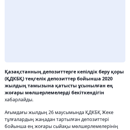
Қазақстанның депозиттерге кепілдік беру қоры
(ҚДКБҚ) теңгелік депозиттер бойынша 2020
жылдың тамызына қатысты ұсынылған ең
жоғары мөлшерлемелерді бекіткендігін
хабарлайды.
Ағымдағы жылдың 26 маусымында ҚДКБҚ Жеке
тұлғалардың жаңадан тартылған депозиттері
бойынша ең жоғары сыйақы мөлшерлемелерінің