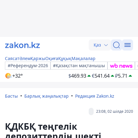
Қаз
Саясат
Әлем
Қаржы
Оқиға
Құқық
Мақалалар
#Референдум-2026
#Қазақстан мақтанышы
+32°
$
469.93
€
541.64
₽
5.71
Басты
Барлық жаңалықтар
Редакция Zakon.kz
23:08, 02 шілде 2020
ҚДКБҚ теңгелік
депозиттердің шекті