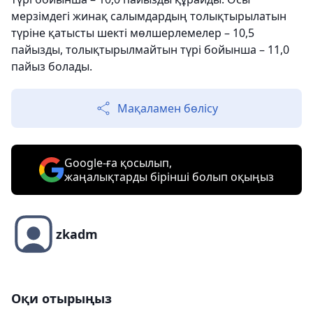
мерзімдегі жинақ салымдардың толықтырылатын
түріне қатысты шекті мөлшерлемелер – 10,5
пайызды, толықтырылмайтын түрі бойынша – 11,0
пайыз болады.
Мақаламен бөлісу
Google-ға қосылып,
жаңалықтарды бірінші болып оқыңыз
zkadm
Оқи отырыңыз