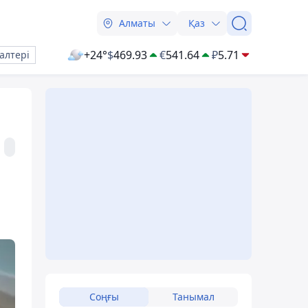
Алматы
Қаз
+24°
$
469.93
€
541.64
₽
5.71
алтері
Соңғы
Танымал