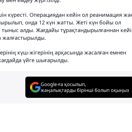
шін күресті. Операциядан кейін ол реанимация жә
тырылып, онда 12 күн жатты. Жеті күн бойы ол
 тыныс алды. Жағдайы тұрақтандырылғаннан кейі
а жалғастырылды.
рінің күш-жігерінің арқасында жасалған емнен
жағдайда үйге шығарылды.
Google-ға қосылып,
жаңалықтарды бірінші болып оқыңыз