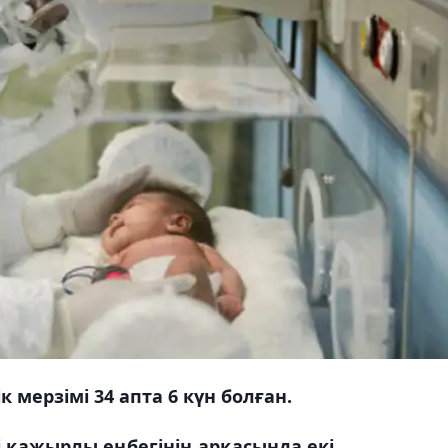
 мерзімі 34 апта 6 күн болған.
і қажырлы еңбегінің арқасында екі