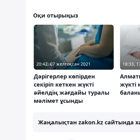
Оқи отырыңыз
20:42, 07 желтоқсан 2021
18:33, 1
Дәрігерлер көпірден
Алмат
секіріп кеткен жүкті
жүкті 
әйелдің жағдайы туралы
баланы
мәлімет ұсынды
Жаңалықтан zakon.kz сайтында х