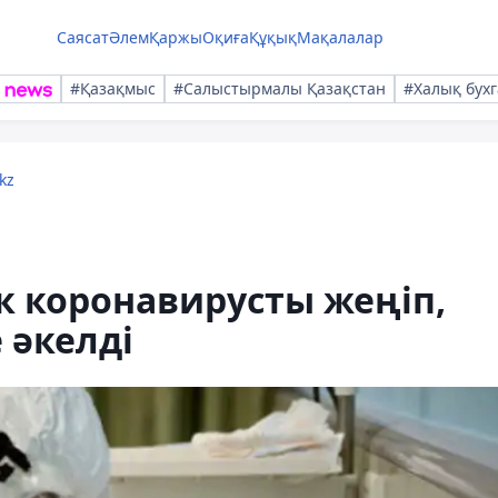
Саясат
Әлем
Қаржы
Оқиға
Құқық
Мақалалар
#Қазақмыс
#Салыстырмалы Қазақстан
#Халық бухг
kz
к коронавирусты жеңіп,
 әкелді