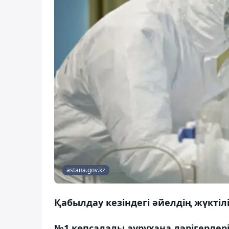
astana.gov.kz
Қабылдау кезіндегі әйелдің жүктілік
№1 көпсалалы аурухана дәрігерлер