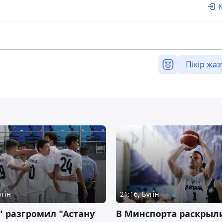
Пікір жаз
үгін
21:16, Бүгін
" разгромил "Астану
В Минспорта раскрыл