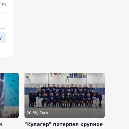
Кіру
у
20:58, Бүгін
и
"Кулагер" потерпел крупное