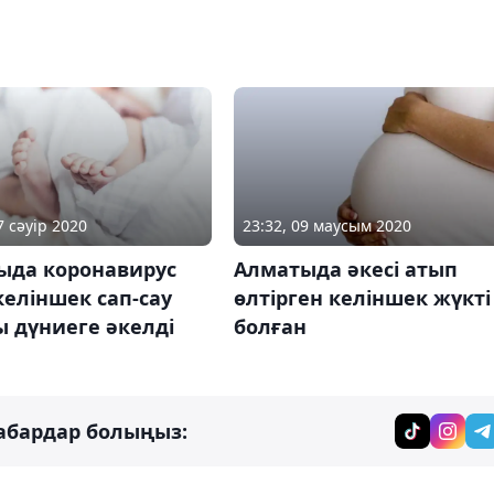
7 сәуір 2020
23:32, 09 маусым 2020
ыда коронавирус
Алматыда әкесі атып
келіншек сап-сау
өлтірген келіншек жүкті
 дүниеге әкелді
болған
абардар болыңыз: