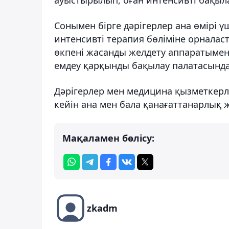
Сонымен бірге дәрігерлер ана өмірі ү
интенсивті терапия бөліміне орналас
өкпені жасанды желдету аппаратымен
емдеу қарқынды бақылау палатасынд
Дәрігерлер мен медицина қызметкерле
кейін ана мен бала қанағаттанарлық 
Мақаламен бөлісу:
zkadm