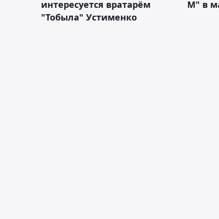
интересуется вратарём
М" в м
"Тобыла" Устименко