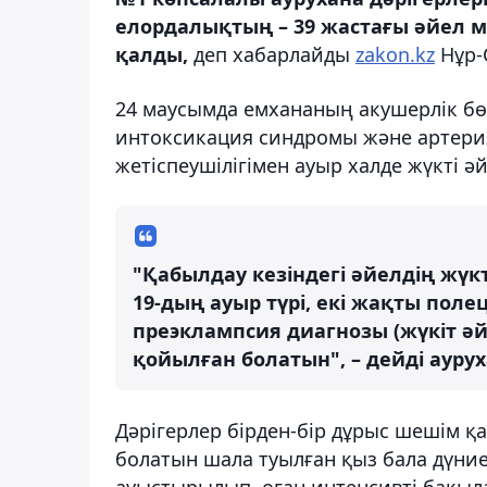
елордалықтың – 39 жастағы әйел ме
қалды,
деп хабарлайды
zakon.kz
Нұр-С
24 маусымда емхананың акушерлік бө
интоксикация синдромы және артери
жетіспеушілігімен ауыр халде жүкті әйе
"Қабылдау кезіндегі әйелдің жүкті
19-дың ауыр түрі, екі жақты пол
преэклампсия диагнозы (жүкіт 
қойылған болатын", – дейді ауру
Дәрігерлер бірден-бір дұрыс шешім қаб
болатын шала туылған қыз бала дүние
ауыстырылып, оған интенсивті бақылау