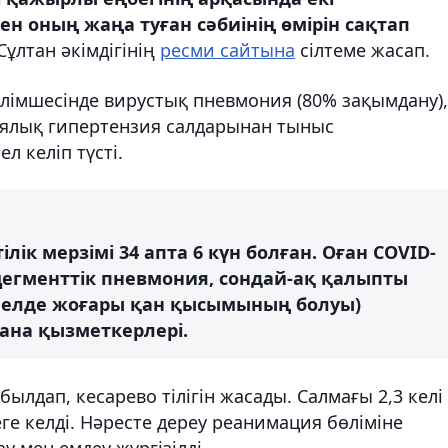
н оның жаңа туған сәбиінің өмірін сақтап
ұлтан әкімдігінің
ресми сайтына
сілтеме жасап.
лімшесінде вирустық пневмония (80% зақымдану),
ялық гипертензия салдарынан тыныс
л келіп түсті.
лік мерзімі 34 апта 6 күн болған. Оған COVID-
ецегменттік пневмония, сондай-ақ қалыпты
әйелде жоғары қан қысымының болуы)
хана қызметкерлері.
ылдап, кесарево тілігін жасады. Салмағы 2,3 келі
ге келді. Нәресте дереу реанимация бөліміне
 мен емдеу жүргізілді.