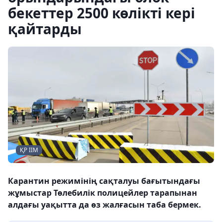
бекеттер 2500 көлікті кері
қайтарды
ҚР ІІМ
Карантин режимінің сақталуы бағытындағы
жұмыстар Төлебилік полицейлер тарапынан
алдағы уақытта да өз жалғасын таба бермек.