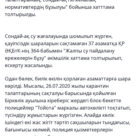
нормативтердің бұзылуы" бойынша хатттама
толтырылды.
Сондай-ақ су жағалауында шомылып жүрген,
қауіпсіздік шараларын сақтамаған 37 азаматқа ҚР
ӘҚБтК-нің 364-бабымен "Жалпы су пайдалану
ережелерін бұзу" әкімшілік хаттама толтырылып,
ескерту жасалынды.
Одан бөлек, билік өкілін қорлаған азаматтарға шара
көрілді. Мысалы, 26.07.2020 жылы карантин
талаптарының сақталуы барысында қойылған
Біркөлік ауылына кіреберіс жердегі блок-бекетте
полицейлер "Тойота" маркалы автокөлікті тоқтатып,
түсіндіру жұмыстарын жүргізген. Алайда көлік
ішіндегі екі жас жігіт тәртіп сақшыларын тыңдағысы,
бағынғысы келмей, полиция қызметкерлерін