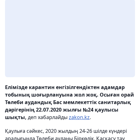
Елімізде карантин енгізілгендіктен адамдар
тобының шоғырлануына жол жоқ. Осыған орай
Төлеби аудандық Бас мемлекеттік санитарлық
дәрігерінің 22.07.2020 жылғы №24 қаулысы
шықты,
деп хабарлайды
zakon.kz
.
Қаулыға сәйкес, 2020 жылдың 24-26 шілде күндері
аралығында Төлеби ауданы Біркөлік, Қасқасу тау