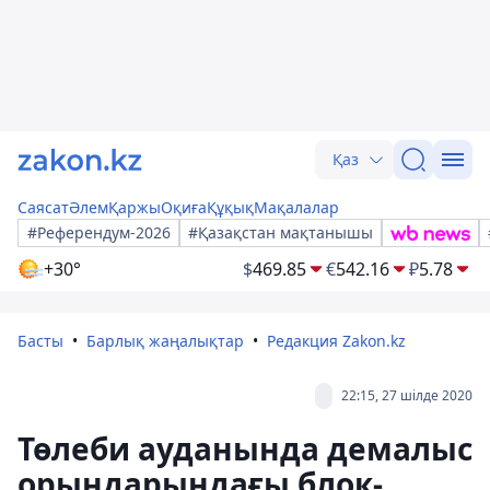
Қаз
Саясат
Әлем
Қаржы
Оқиға
Құқық
Мақалалар
#Референдум-2026
#Қазақстан мақтанышы
+30°
$
469.85
€
542.16
₽
5.78
Басты
Барлық жаңалықтар
Редакция Zakon.kz
22:15, 27 шілде 2020
Төлеби ауданында демалыс
орындарындағы блок-