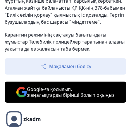
жұрттың көзінше балағаттап, қарсылық көрсеткен.
Аталған жайтқа байланысты ҚР ҚК-нің 378-бабымен
"Билік өкілін қорлау" қылмыстық іс қозғалды. Тәртіп
бұзушылардың бас шарасы "міндеттеме".
Карантин режимінің сақталуы бағытындағы
жұмыстар Төлебилік полицейлер тарапынан алдағы
уақытта да өз жалғасын таба бермек.
Мақаламен бөлісу
Google-ға қосылып,
жаңалықтарды бірінші болып оқыңыз
zkadm