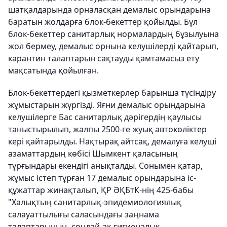
шатқалдарында орналасқан демалыс орындарына
баратын жолдарға блок-бекеттер қойылды. Бұл
блок-бекеттер санитарлық нормалардың бұзылуына
жол бермеу, демалыс орнына келушілерді қайтарып,
карантин талаптарын сақтауды қамтамасыз ету
мақсатында қойылған.
Блок-бекеттердегі қызметкерлер барынша түсіндіру
жұмыстарын жүргізді. Яғни демалыс орындарына
келушілерге Бас санитарлық дәрігердің қаулысы
таныстырылып, жалпы 2500-ге жуық автокөліктер
кері қайтарылды. Нақтырақ айтсақ, демалуға келуші
азаматтардың көбісі Шымкент қаласының
тұрғындары екендігі анықталды. Сонымен қатар,
жұмыс істеп тұрған 17 демалыс орындарына іс-
құжаттар жинақталып, ҚР ӘҚБтК-нің 425-бабы
"Халықтың санитарлық-эпидемиологиялық
салауаттылығы саласындағы заңнама
талаптарының, сондай-ақ гигиеналық