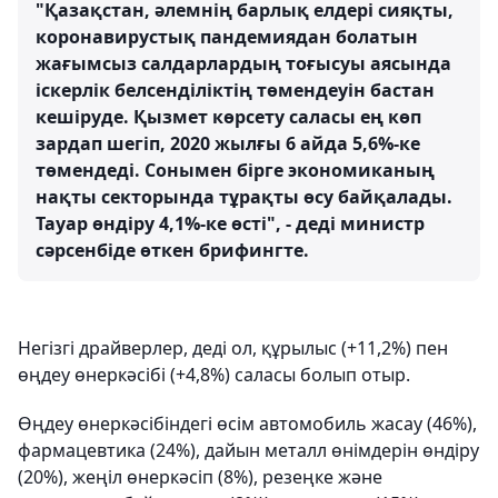
"Қазақстан, әлемнің барлық елдері сияқты,
коронавирустық пандемиядан болатын
жағымсыз салдарлардың тоғысуы аясында
іскерлік белсенділіктің төмендеуін бастан
кешіруде. Қызмет көрсету саласы ең көп
зардап шегіп, 2020 жылғы 6 айда 5,6%-ке
төмендеді. Сонымен бірге экономиканың
нақты секторында тұрақты өсу байқалады.
Тауар өндіру 4,1%-ке өсті", - деді министр
сәрсенбіде өткен брифингте.
Негізгі драйверлер, деді ол, құрылыс (+11,2%) пен
өңдеу өнеркәсібі (+4,8%) саласы болып отыр.
Өңдеу өнеркәсібіндегі өсім автомобиль жасау (46%),
фармацевтика (24%), дайын металл өнімдерін өндіру
(20%), жеңіл өнеркәсіп (8%), резеңке және