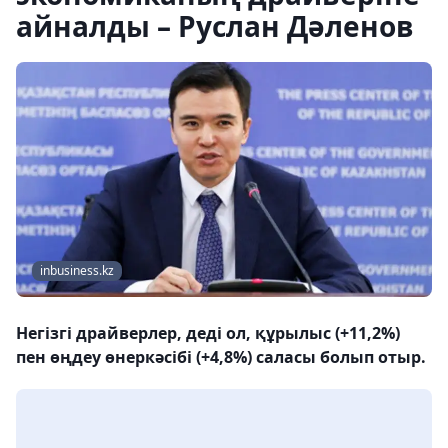
айналды – Руслан Дәленов
inbusiness.kz
Негізгі драйверлер, деді ол, құрылыс (+11,2%)
пен өңдеу өнеркәсібі (+4,8%) саласы болып отыр.