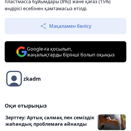
пластмасса бұйымдары (8%)) және қағаз (15%)
өндірісі есебінен қамтамасыз етілді.
Мақаламен бөлісу
Google-ға қосылып,
жаңалықтарды бірінші болып оқыңыз
zkadm
Оқи отырыңыз
Зерттеу: Артық салмақ пен семіздік
жаһандық проблемаға айналды