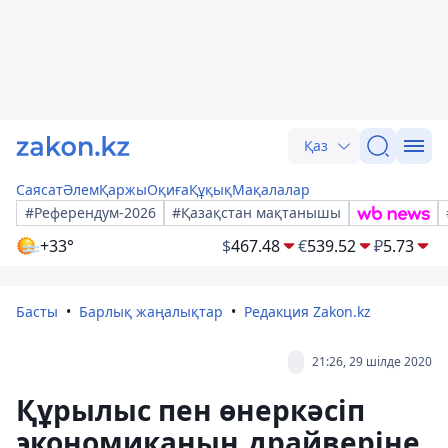
Қаз
Саясат
Әлем
Қаржы
Оқиға
Құқық
Мақалалар
#Референдум-2026
#Қазақстан мақтанышы
+33°
$
467.48
€
539.52
₽
5.73
Басты
Барлық жаңалықтар
Редакция Zakon.kz
21:26, 29 шілде 2020
Құрылыс пен өнеркәсіп
экономиканың драйверіне