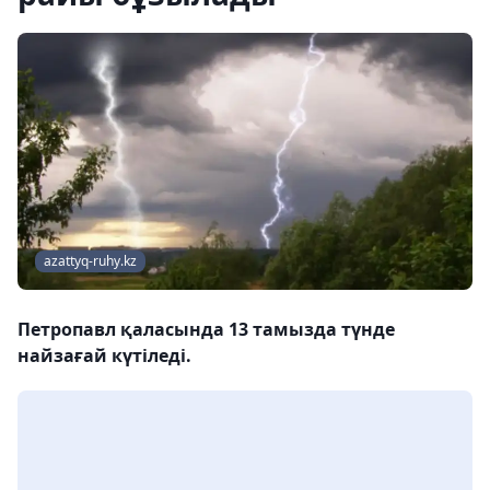
azattyq-ruhy.kz
Петропавл қаласында 13 тамызда түнде
найзағай күтіледі.