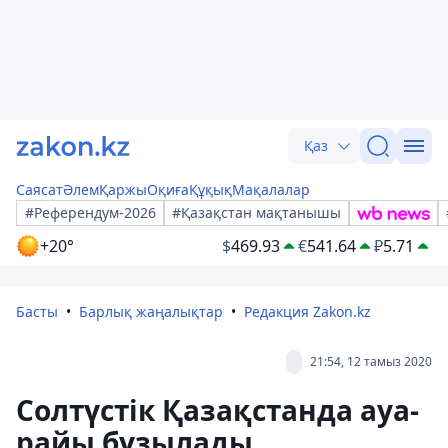
Қаз
Саясат
Әлем
Қаржы
Оқиға
Құқық
Мақалалар
#Референдум-2026
#Қазақстан мақтанышы
+20°
$
469.93
€
541.64
₽
5.71
Басты
Барлық жаңалықтар
Редакция Zakon.kz
21:54, 12 тамыз 2020
Солтүстік Қазақстанда ауа-
райы бұзылады