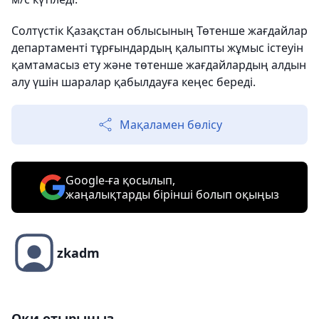
Солтүстік Қазақстан облысының Төтенше жағдайлар
департаменті тұрғындардың қалыпты жұмыс істеуін
қамтамасыз ету және төтенше жағдайлардың алдын
алу үшін шаралар қабылдауға кеңес береді.
Мақаламен бөлісу
Google-ға қосылып,
жаңалықтарды бірінші болып оқыңыз
zkadm
Оқи отырыңыз