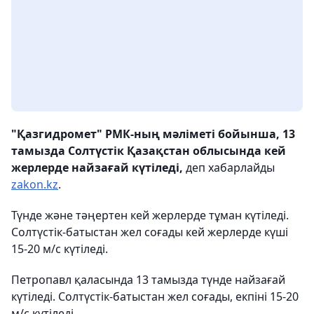
"Қазгидромет" РМК-ның мәліметі бойынша, 13
тамызда Солтүстік Қазақстан облысында кей
жерлерде найзағай күтіледі,
деп хабарлайды
zakon.kz
.
Түнде және тәңертен кей жерлерде тұман күтіледі.
Солтүстік-батыстан жел соғады кей жерлерде күші
15-20 м/с күтіледі.
Петропавл қаласында 13 тамызда түнде найзағай
күтіледі. Солтүстік-батыстан жел соғады, екпіні 15-20
м/с күтіледі.