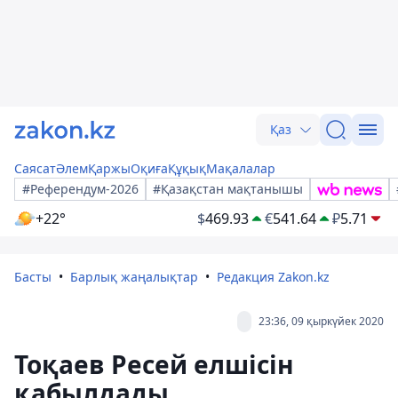
Қаз
Саясат
Әлем
Қаржы
Оқиға
Құқық
Мақалалар
#Референдум-2026
#Қазақстан мақтанышы
+22°
$
469.93
€
541.64
₽
5.71
Басты
Барлық жаңалықтар
Редакция Zakon.kz
23:36, 09 қыркүйек 2020
Тоқаев Ресей елшісін
қабылдады