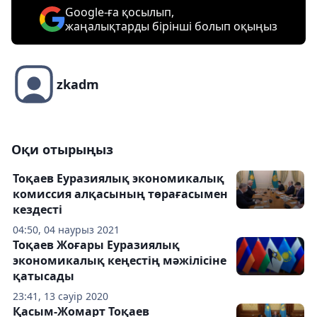
Google-ға қосылып,
жаңалықтарды бірінші болып оқыңыз
zkadm
Оқи отырыңыз
Тоқаев Еуразиялық экономикалық
комиссия алқасының төрағасымен
кездесті
04:50, 04 наурыз 2021
Тоқаев Жоғары Еуразиялық
экономикалық кеңестің мәжілісіне
қатысады
23:41, 13 сәуір 2020
Қасым-Жомарт Тоқаев