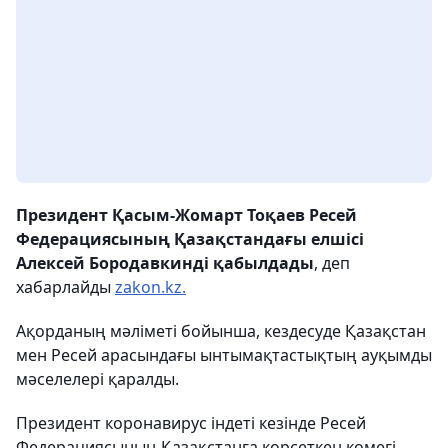
Президент Қасым-Жомарт Тоқаев Ресей
Федерациясының Қазақстандағы елшісі
Алексей Бородавкинді қабылдады
, деп
хабарлайды
zakon.kz.
Ақорданың мәліметі бойынша, кездесуде Қазақстан
мен Ресей арасындағы ынтымақтастықтың ауқымды
мәселелері қаралды.
Президент коронавирус індеті кезінде Ресей
Федерациясының Қазақстанға көрсеткен көмегі