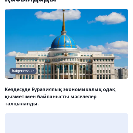
baigenews.kz
Кездесуде Еуразиялық экономикалық одақ
қызметімен байланысты мәселелер
талқыланды.