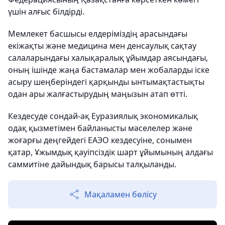
үшін алғыс білдірді.
Мемлекет басшысы елдеріміздің арасындағы
екіжақты және медицина мен денсаулық сақтау
салаларындағы халықаралық ұйымдар аясындағы,
оның ішінде жаңа бастамалар мен жобаларды іске
асыру шеңберіндегі қарқынды ынтымақтастықты
одан ары жалғастырудың маңызын атап өтті.
Кездесуде сондай-ақ Еуразиялық экономикалық
одақ қызметімен байланысты мәселелер және
жоғарғы деңгейдегі ЕАЭО кездесуіне, сонымен
қатар, Ұжымдық қауіпсіздік шарт ұйымының алдағы
саммитіне дайындық барысы талқыланды.
Мақаламен бөлісу