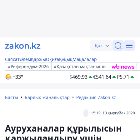
Қаз
Саясат
Әлем
Қаржы
Оқиға
Құқық
Мақалалар
#Референдум-2026
#Қазақстан мақтанышы
+33°
$
469.93
€
541.64
₽
5.71
Басты
Барлық жаңалықтар
Редакция Zakon.kz
15:19, 10 қыркүйек 2020
Ауруханалар құрылысын
қаржыландыру үшін