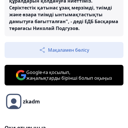
құралдарын қолдануға ниеттіміз.
Серіктестік қатынас ұзақ мерзімді, тиімді
және өзара тиімді ынтымақтастықты
дамытуға бағытталған", - деді ЕДБ Басқарма
төрағасы Николай Подгузов.
Мақаламен бөлісу
Google-ға қосылып,
жаңалықтарды бірінші болып оқыңыз
zkadm
Оқи отырыңыз