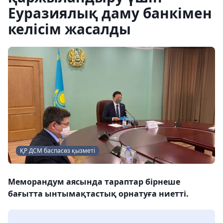
Еуразиялық даму банкімен
келісім жасалды
ҚР ДСМ баспасөз қызметі
Меморандум аясында тараптар бірнеше
бағытта ынтымақтастық орнатуға ниетті.