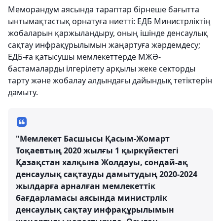
Меморандум аясында тараптар бірнеше бағытта
ынтымақтастық орнатуға ниетті: ЕДБ Министрліктің
жобаларын қаржыландыру, оның ішінде денсаулық
сақтау инфрақұрылымын жаңартуға жәрдемдесу;
ЕДБ-ға қатысушы мемлекеттерде МЖӘ-
бастамаларды ілгерілету арқылы жеке секторды
тарту және жобалау алдындағы дайындық тетіктерін
дамыту.
"Мемлекет Басшысы Қасым-Жомарт
Тоқаевтың 2020 жылғы 1 қыркүйектегі
Қазақстан халқына Жолдауы, сондай-ақ
денсаулық сақтауды дамытудың 2020-2024
жылдарға арналған мемлекеттік
бағдарламасы аясында министрлік
денсаулық сақтау инфрақұрылымын