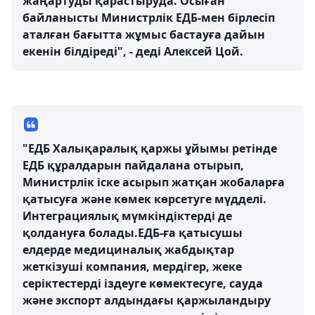
жаңартуды қарастыруда. Осыған
байланысты Министрлік ЕДБ-мен бірлесіп
аталған бағытта жұмыс бастауға дайын
екенін білдіреді", - деді Алексей Цой.
"ЕДБ Халықаралық қаржы ұйымы ретінде
ЕДБ құралдарын пайдалана отырып,
Министрлік іске асырып жатқан жобаларға
қатысуға және көмек көрсетуге мүдделі.
Интеграциялық мүмкіндіктерді де
қолдануға болады.ЕДБ-ға қатысушы
елдерде медициналық жабдықтар
жеткізуші компания, мердігер, жеке
серіктестерді іздеуге көмектесуге, сауда
және экспорт алдындағы қаржыландыру