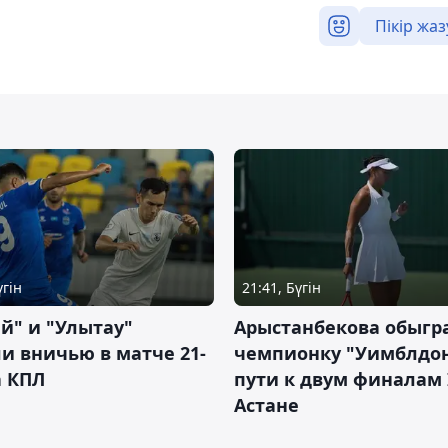
Пікір жаз
үгін
21:41, Бүгін
й" и "Улытау"
Арыстанбекова обыгр
и вничью в матче 21-
чемпионку "Уимблдон
а КПЛ
пути к двум финалам 
Астане