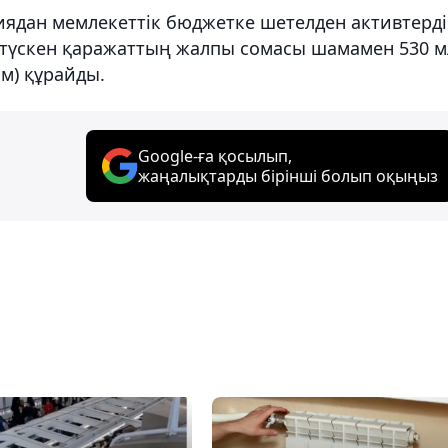
ядан мемлекеттік бюджетке шетелден активтерді
түскен қаражаттың жалпы сомасы шамамен 530 м
ам) құрайды.
Google-ға қосылып,
жаңалықтарды бірінші болып оқыңыз