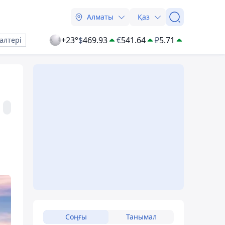
Алматы
Қаз
+23°
$
469.93
€
541.64
₽
5.71
алтері
Соңғы
Танымал