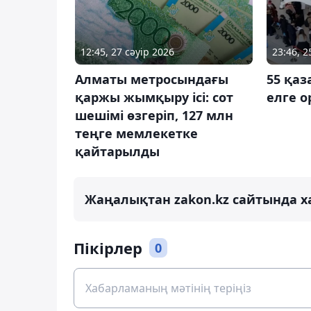
12:45, 27 сәуір 2026
23:46, 
Алматы метросындағы
55 қа
қаржы жымқыру ісі: сот
елге 
шешімі өзгеріп, 127 млн
теңге мемлекетке
қайтарылды
Жаңалықтан zakon.kz сайтында х
Пікірлер
0