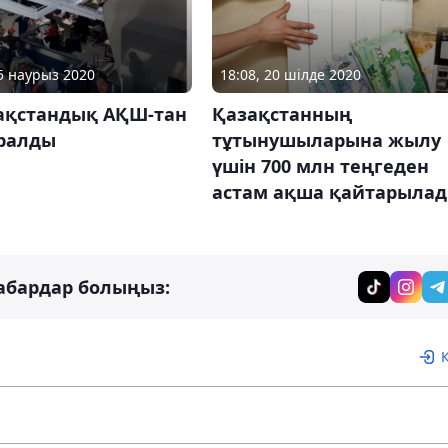
25 наурыз 2020
18:08, 20 шілде 2020
зақстандық АҚШ-тан
Қазақстанның
оралды
тұтынушыларына жылу
үшін 700 млн теңгеден
астам ақша қайтарыла
абардар болыңыз: