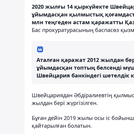
2020 жылғы 14 қыркүйекте Швейцар
ұйымдасқан қылмыстық қоғамдаст
млн теңгеден астам қаражатты Қа
Бас прокуратурасының баспасөз қызме
Аталған қаражат 2012 жылдан бе
ұйымдасқан топтың белсенді мүше
Швейцария банкіндегі шетелдік
Швейцариядан Әбдіралиевтің қылмыс
жылдан бері жүргізілген.
Бұған дейін 2019 жылы осы іс бойынш
қайтарылған болатын.