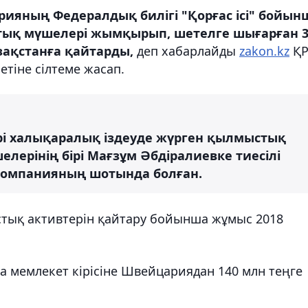
ияның Федералдық билігі "Қорғас ісі" бойын
ық мүшелері жымқырып, шетелге шығарған 3
зақстанға қайтарды,
деп хабарлайды
zakon.kz
Қ
тіне сілтеме жасап.
рі халықаралық іздеуде жүрген қылмыстық
лерінің бірі Мағзұм Әбдіралиевке тиесілі
 компанияның шотында болған.
тық активтерін қайтару бойынша жұмыс 2018
а мемлекет кірісіне Швейцариядан 140 млн теңге