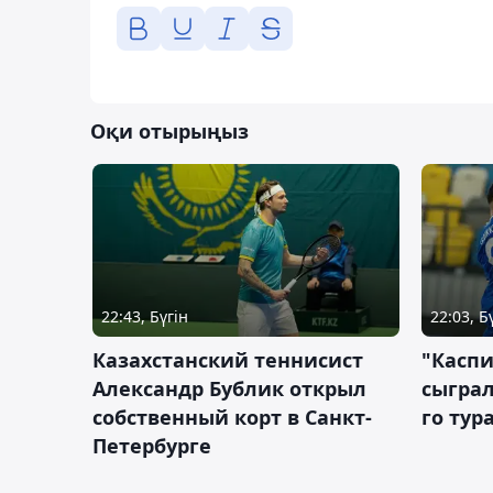
Оқи отырыңыз
22:43, Бүгін
22:03, Б
Казахстанский теннисист
"Каспи
Александр Бублик открыл
сыграл
собственный корт в Санкт-
го тур
Петербурге