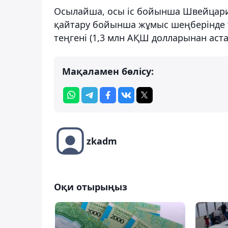
Осылайша, осы іс бойынша Швейцари
қайтару бойынша жұмыс шеңберінде 
теңгені (1,3 млн АҚШ долларынан аст
Мақаламен бөлісу:
zkadm
Оқи отырыңыз