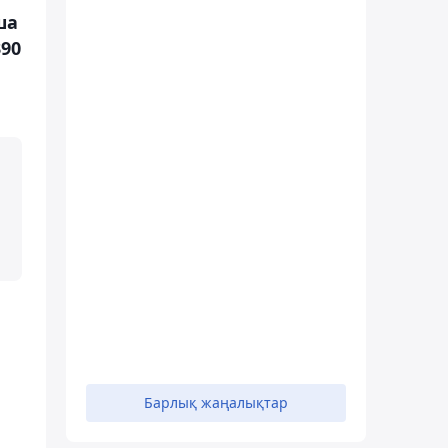
ша
90
Р
Барлық жаңалықтар