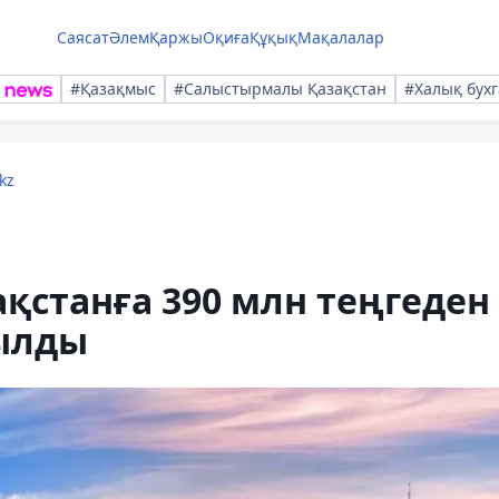
Саясат
Әлем
Қаржы
Оқиға
Құқық
Мақалалар
#Қазақмыс
#Салыстырмалы Қазақстан
#Халық бухг
kz
қстанға 390 млн теңгеден
ылды