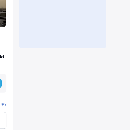
ды
Кіру