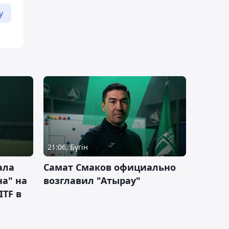
у
21:06, Бүгін
ала
Самат Смаков официально
а" на
возглавил "Атырау"
ITF в