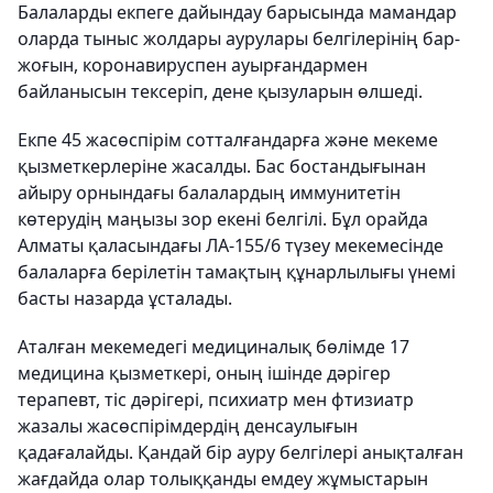
Балаларды екпеге дайындау барысында мамандар
оларда тыныс жолдары аурулары белгілерінің бар-
жоғын, коронавируспен ауырғандармен
байланысын тексеріп, дене қызуларын өлшеді.
Екпе 45 жасөспірім сотталғандарға және мекеме
қызметкерлеріне жасалды. Бас бостандығынан
айыру орнындағы балалардың иммунитетін
көтерудің маңызы зор екені белгілі. Бұл орайда
Алматы қаласындағы ЛА-155/6 түзеу мекемесінде
балаларға берілетін тамақтың құнарлылығы үнемі
басты назарда ұсталады.
Аталған мекемедегі медициналық бөлімде 17
медицина қызметкері, оның ішінде дәрігер
терапевт, тіс дәрігері, психиатр мен фтизиатр
жазалы жасөспірімдердің денсаулығын
қадағалайды. Қандай бір ауру белгілері анықталған
жағдайда олар толыққанды емдеу жұмыстарын