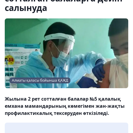
салынуда
Алматы қаласы бойынша ҚАЖД
Жылына 2 рет сотталған балалар №5 қалалық
емхана мамандарының көмегімен жан-жақты
профилактикалық тексеруден өткізіледі.