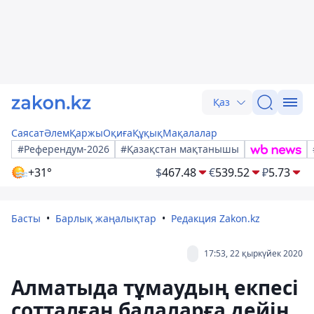
Қаз
Саясат
Әлем
Қаржы
Оқиға
Құқық
Мақалалар
#Референдум-2026
#Қазақстан мақтанышы
+31°
$
467.48
€
539.52
₽
5.73
Басты
Барлық жаңалықтар
Редакция Zakon.kz
17:53, 22 қыркүйек 2020
Алматыда тұмаудың екпесі
сотталған балаларға дейін