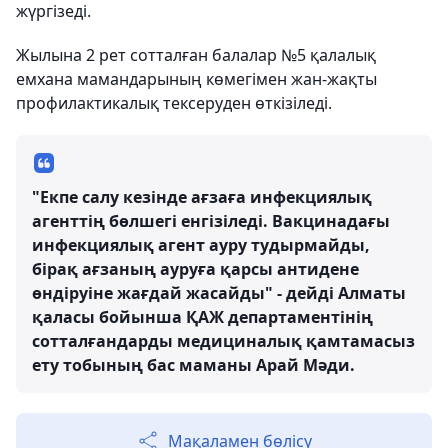
жүргізеді.
Жылына 2 рет сотталған балалар №5 қалалық
емхана мамандарының көмегімен жан-жақты
профилактикалық тексеруден өткізіледі.
"Екпе салу кезінде ағзаға инфекциялық
агенттің бөлшегі енгізіледі. Вакцинадағы
инфекциялық агент ауру тудырмайды,
бірақ ағзаның ауруға қарсы антидене
өндіруіне жағдай жасайды" - дейді Алматы
қаласы бойынша ҚАЖ департаментінің
сотталғандарды медициналық қамтамасыз
ету тобының бас маманы Арай Мәди.
Мақаламен бөлісу