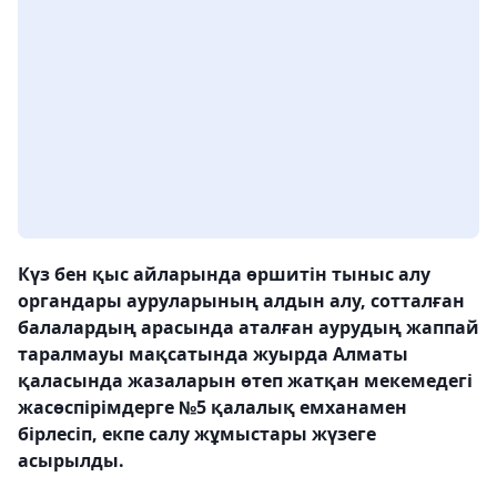
Күз бен қыс айларында өршитін тыныс алу
органдары ауруларының алдын алу, сотталған
балалардың арасында аталған аурудың жаппай
таралмауы мақсатында жуырда Алматы
қаласында жазаларын өтеп жатқан мекемедегі
жасөспірімдерге №5 қалалық емханамен
бірлесіп, екпе салу жұмыстары жүзеге
асырылды.