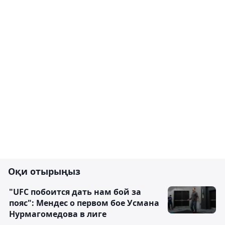
Оқи отырыңыз
"UFC побоится дать нам бой за
пояс": Мендес о первом бое Усмана
Нурмагомедова в лиге