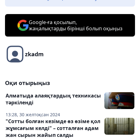
Google-ға қосылып,
жаңалықтарды бірінші болып оқыңыз
zkadm
Оқи отырыңыз
Алматыда алаяқтардың техникасы
тәркіленді
13:28, 30 желтоқсан 2024
"Сотты болған кезімде өз өзіме қол
жұмсағым келді" – сотталған адам
жан сырын жайып салды