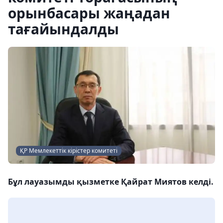
орынбасары жаңадан
тағайындалды
ҚР Мемлекеттік кірістер комитеті
Бұл лауазымды қызметке Қайрат Миятов келді.