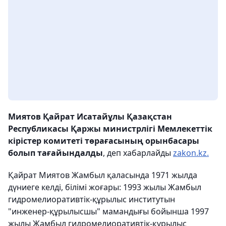
Миятов Қайрат Исатайұлы Қазақстан
Республикасы Қаржы министрлігі Мемлекеттік
кірістер комитеті төрағасының орынбасары
болып тағайындалды
, деп хабарлайды
zakon.kz.
Қайрат Миятов Жамбыл қаласында 1971 жылда
дүниеге келді, білімі жоғары: 1993 жылы Жамбыл
гидромелиоративтік-құрылыс институтын
"инженер-құрылысшы" мамандығы бойынша 1997
жылы Жамбыл гидромелиоративтік-құрылыс