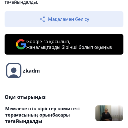
тағайындалды.
Мақаламен бөлісу
Google-ға қосылып,
жаңалықтарды бірінші болып оқыңыз
zkadm
Оқи отырыңыз
Мемлекеттік кірістер комитеті
төрағасының орынбасары
тағайындалды