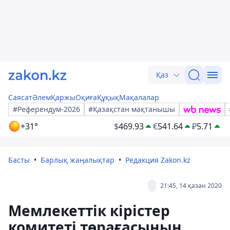
Қаз
Саясат
Әлем
Қаржы
Оқиға
Құқық
Мақалалар
#Референдум-2026
#Қазақстан мақтанышы
+31°
$
469.93
€
541.64
₽
5.71
Басты
Барлық жаңалықтар
Редакция Zakon.kz
21:45, 14 қазан 2020
Мемлекеттік кірістер
комитеті төрағасының