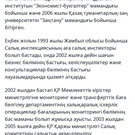
институтын "Экономист-бухгалтер" мамандығы
бойынша және 2006 жылы Қазақ гуманитарлық-заң
университетін "Заңтану" мамандығы бойынша
бітірген.
Еңбек жолын 1993 жылы Жамбыл облысы бойынша
Салық инспекциясының аға салық инспекторы
болып бастады, онда 2002 жылға дейін шағын
бизнес бөлімінің бастығы, келіспеушіліктер және
консультациялар бөлімінің бастығы
лауазымдарында қызмет атқарды.
2002 жылдан бастап ҚР Мемлекеттік кірістер
министрлігіне мониторинг және трансферттік баға
белгілеу департаментінің халықаралық іскерлік
операциялар бағаларының мониторингі бөлімінің
бас маманы болып жұмысқа ауысты. 2003 жылдан
2005 жылға дейін ҚР Қаржы министрлігі Салық
комитетінің салықтық әкімшілендіру