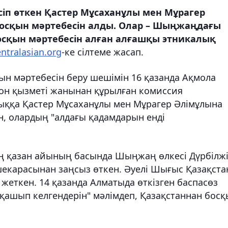
іп өткен Қастер Мұсаханұлы мен Мұрагер
босқын мәртебесін алды. Олар – Шыңжаңдағы
сқын мәртебесін алған алғашқы этникалық
entralasian.org
-ке сілтеме жасап.
н мәртебесін беру шешімін 16 қазанда Ақмола
он қызметі жанынан құрылған комиссия
тыққа Қастер Мұсаханұлы мен Мұрагер Әлімұлына
ін, олардың "алдағы қадамдарын енді
ң қазан айының басында Шыңжаң өлкесі Дүрбілж
екарасынан заңсыз өткен. Әуелі Шығыс Қазақста
 жеткен. 14 қазанда Алматыда өткізген баспасөз
ашып келгендерін" мәлімдеп, Қазақстаннан босқ