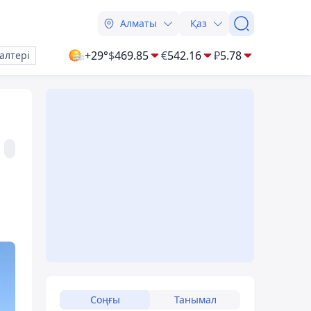
Алматы
Қаз
+29°
$
469.85
€
542.16
₽
5.78
алтері
Соңғы
Танымал