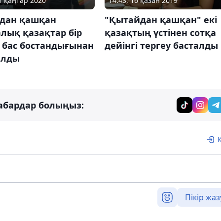
21 қаңтар 2020
14:43, 16 қазан 2019
дан қашқан
"Қытайдан қашқан" екі
лық қазақтар бір
қазақтың үстінен сотқа
 бас бостандығынан
дейінгі тергеу басталды
ылды
абардар болыңыз:
Пікір жаз