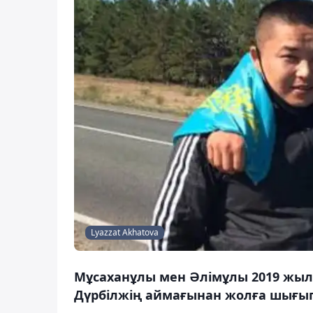
Lyazzat Akhatova
Мұсаханұлы мен Әлімұлы 2019 жы
Дүрбілжің аймағынан жолға шығып