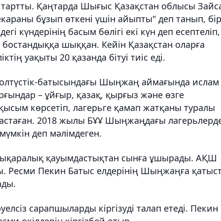
қа тартты. Қаңтарда Шығыс Қазақстан облысы Зайс
екараны бұзып өткені үшін айыпты" деп танып, бі
гі күндерінің басым бөлігі екі күн деп есептеліп,
 бостандыққа шыққан. Кейін Қазақстан оларға
ліктің уақыты 20 қазанда бітуі тиіс еді.
солтүстік-батысындағы Шыңжаң аймағында ислам
ұрғындар – ұйғыр, қазақ, қырғыз және өзге
қысым көрсетіп, лагерьге қамап жатқаны туралы
бастаған. 2018 жылы БҰҰ Шыңжаңдағы лагерьлерд
мүмкін деп мәлімдеген.
лықаралық қауымдастықтан сынға ұшырады. АҚШ
ды. Ресми Пекин Батыс елдерінің Шыңжаңға қатыс
ады.
елсіз сарапшыларды кіргізуді талап етеді. Пекин
сми өкілдерін кіргізбей отыр.