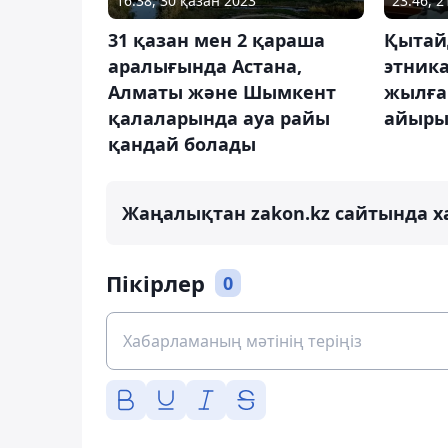
16:38, 30 қазан 2023
23:46, 
31 қазан мен 2 қараша
Қытай
аралығында Астана,
этника
Алматы және Шымкент
жылға
қалаларында ауа райы
айыр
қандай болады
Жаңалықтан zakon.kz сайтында х
Пікірлер
0