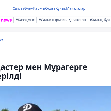
Саясат
Әлем
Қаржы
Оқиға
Құқық
Мақалалар
#Қазақмыс
#Салыстырмалы Қазақстан
#Халық бухг
kz
астер мен Мұрагерге
рілді