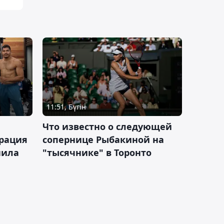
11:51, Бүгін
Что известно о следующей
ерация
сопернице Рыбакиной на
нила
"тысячнике" в Торонто