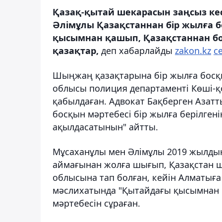
Қазақ-қытай шекарасын заңсыз кес
Әлімұлы Қазақстаннан бір жылға 
қысымнан қашып, Қазақстаннан бо
қазақтар,
деп хабарлайды
zakon.kz
c
Шыңжаң қазақтарына бір жылға босқы
облысы полиция департаменті Көші-қ
қабылдаған. Адвокат Бақберген Азат
босқын мәртебесі бір жылға берілген
ақылдасатынын" айтты.
Мұсаханұлы мен Әлімұлы 2019 жылды
аймағынан жолға шығып, Қазақстан ш
облысына тап болған, кейін Алматыға
мәслихатында "Қытайдағы қысымнан қ
мәртебесін сұраған.