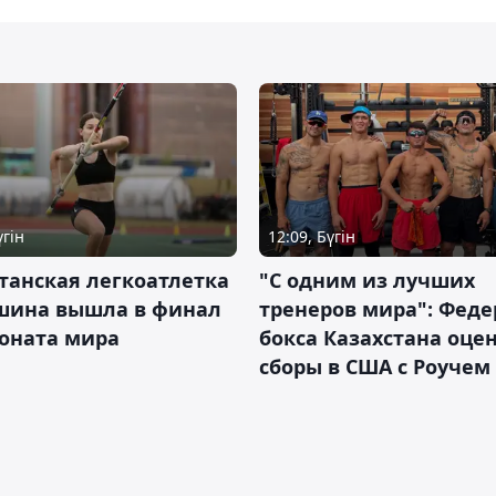
үгін
12:09, Бүгін
танская легкоатлетка
"С одним из лучших
шина вышла в финал
тренеров мира": Фед
оната мира
бокса Казахстана оце
сборы в США с Роучем