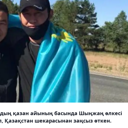
лдың қазан айының басында Шыңжаң өлкесі
, Қазақстан шекарасынан заңсыз өткен.