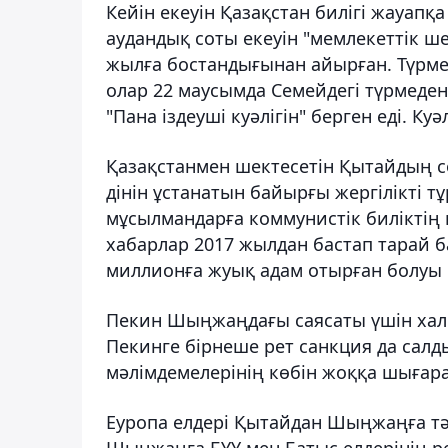
Кейін екеуін Қазақстан билігі жауап
аудандық соты екеуін "мемлекеттік ш
жылға бостандығынан айырған. Түрмеде
олар 22 маусымда Семейдегі түрмеден
"Пана іздеуші куәлігін" берген еді. Куә
Қазақстанмен шектесетін Қытайдың 
дінін ұстанатын байырғы жергілікті т
мұсылмандарға коммунистік биліктің 
хабарлар 2017 жылдан бастап тарай 
миллионға жуық адам отырған болуы 
Пекин Шыңжаңдағы саясаты үшін ха
Пекинге бірнеше рет санкция да сал
мәлімдемелерінің көбін жоққа шығар
Еуропа елдері Қытайдан Шыңжаңға тәу
Шыңжаңға БҰҰ мен Батыс елдерінің ре