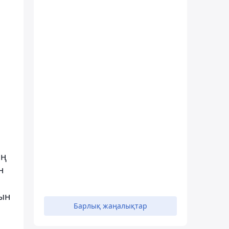
ің
н
ын
Барлық жаңалықтар