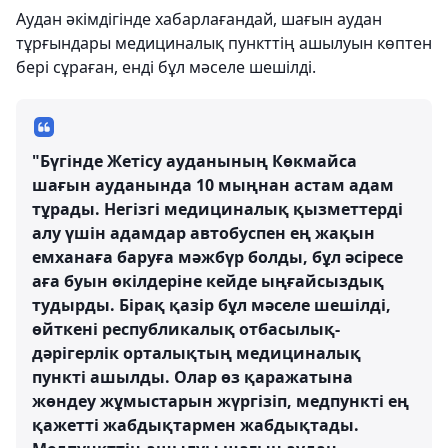
Аудан әкімдігінде хабарлағандай, шағын аудан
тұрғындары медициналық пункттің ашылуын көптен
бері сұраған, енді бұл мәселе шешілді.
"Бүгінде Жетісу ауданының Көкмайса
шағын ауданында 10 мыңнан астам адам
тұрады. Негізгі медициналық қызметтерді
алу үшін адамдар автобуспен ең жақын
емханаға баруға мәжбүр болды, бұл әсіресе
аға буын өкілдеріне кейде ыңғайсыздық
тудырды. Бірақ қазір бұл мәселе шешілді,
өйткені республикалық отбасылық-
дәрігерлік орталықтың медициналық
пункті ашылды. Олар өз қаражатына
жөндеу жұмыстарын жүргізіп, медпункті ең
қажетті жабдықтармен жабдықтады.