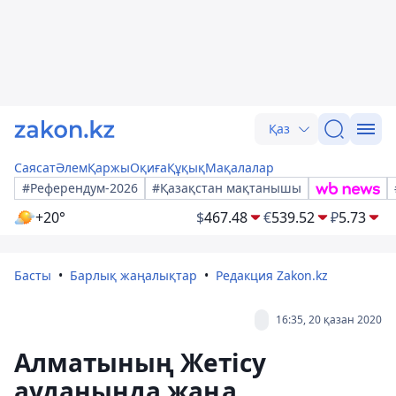
Қаз
Саясат
Әлем
Қаржы
Оқиға
Құқық
Мақалалар
#Референдум-2026
#Қазақстан мақтанышы
+20°
$
467.48
€
539.52
₽
5.73
Басты
Барлық жаңалықтар
Редакция Zakon.kz
16:35, 20 қазан 2020
Алматының Жетісу
ауданында жаңа