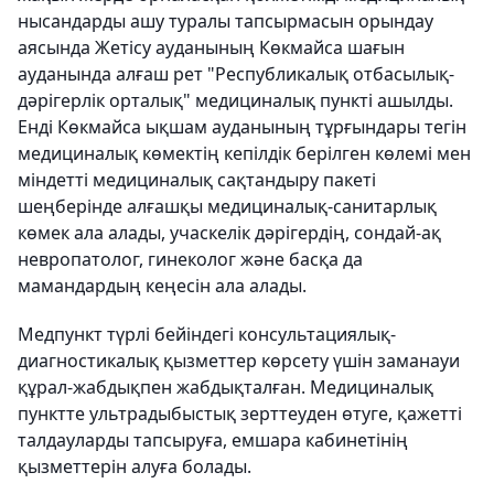
нысандарды ашу туралы тапсырмасын орындау
аясында Жетісу ауданының Көкмайса шағын
ауданында алғаш рет "Республикалық отбасылық-
дәрігерлік орталық" медициналық пункті ашылды.
Енді Көкмайса ықшам ауданының тұрғындары тегін
медициналық көмектің кепілдік берілген көлемі мен
міндетті медициналық сақтандыру пакеті
шеңберінде алғашқы медициналық-санитарлық
көмек ала алады, учаскелік дәрігердің, сондай-ақ
невропатолог, гинеколог және басқа да
мамандардың кеңесін ала алады.
Медпункт түрлі бейіндегі консультациялық-
диагностикалық қызметтер көрсету үшін заманауи
құрал-жабдықпен жабдықталған. Медициналық
пунктте ультрадыбыстық зерттеуден өтуге, қажетті
талдауларды тапсыруға, емшара кабинетінің
қызметтерін алуға болады.