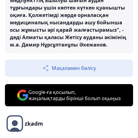
Медпункттің ашылуы шағын аудан
тұрғындары үшін көптен күткен қуанышты
оқиға. Қолжетімді жерде орналасқан
медициналық нысандарды ашу бойынша
осы жұмысты әрі қарай жалғастырамыз", -
деді Алматы қаласы Жетісу ауданы әкімінің
м.а. Дамир Нұрсұлтанұлы Әкежанов.
Мақаламен бөлісу
Google-ға қосылып,
жаңалықтарды бірінші болып оқыңыз
zkadm