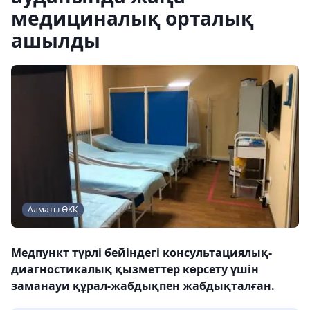
медициналық орталық
ашылды
Алматы ӨКҚ
Медпункт түрлі бейіндегі консультациялық-
диагностикалық қызметтер көрсету үшін
заманауи құрал-жабдықпен жабдықталған.