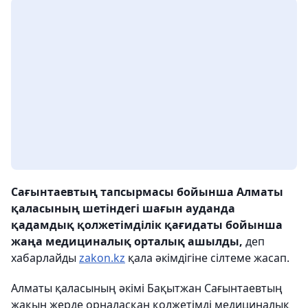
Сағынтаевтың тапсырмасы бойынша Алматы
қаласының шетіндегі шағын ауданда
қадамдық қолжетімділік қағидаты бойынша
жаңа медициналық орталық ашылды,
деп
хабарлайды
zakon.kz
қала әкімдігіне сілтеме жасап.
Алматы қаласының әкімі Бақытжан Сағынтаевтың
жақын жерде орналасқан қолжетімді медициналық