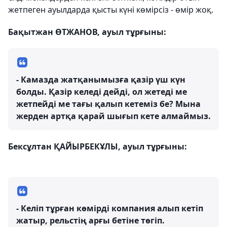
жетпеген ауылдарда қысты күні көмірсіз - өмір жоқ.
Бақытжан ӨТЖАНОВ, ауыл тұрғыны:
- Камазда жатқанымызға қазір үш күн
болды. Қазір келеді дейді, ол жетеді ме
жетпейді ме тағы қалып кетеміз бе? Мына
жерден артқа қарай шығып кете алмаймыз.
Бексұлтан ҚАЙЫРБЕКҰЛЫ, ауыл тұрғыны:
- Келіп тұрған көмірді компания алып кетіп
жатыр, рельстің арғы бетіне төгіп.