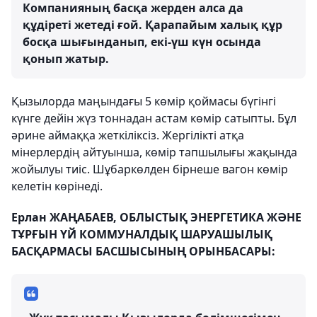
Компанияның басқа жерден алса да
құдіреті жетеді ғой. Қарапайым халық құр
босқа шығынданып, екі-үш күн осында
қонып жатыр.
Қызылорда маңындағы 5 көмір қоймасы бүгінгі
күнге дейін жүз тоннадан астам көмір сатыпты. Бұл
әрине аймаққа жеткіліксіз. Жергілікті атқа
мінерлердің айтуынша, көмір тапшылығы жақында
жойылуы тиіс. Шұбаркөлден бірнеше вагон көмір
келетін көрінеді.
Ерлан ЖАҢАБАЕВ, ОБЛЫСТЫҚ ЭНЕРГЕТИКА ЖӘНЕ
ТҰРҒЫН ҮЙ КОММУНАЛДЫҚ ШАРУАШЫЛЫҚ
БАСҚАРМАСЫ БАСШЫСЫНЫҢ ОРЫНБАСАРЫ: