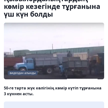
көмір кезегінде тұрғанына
үш күн болды
видеодан алынды
50-ге тарта жүк көлігінің көмір күтіп тұрғанына
3 күннен асты.