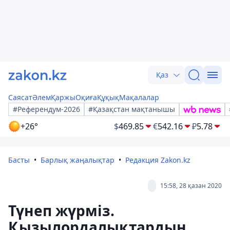
Қаз
Саясат
Әлем
Қаржы
Оқиға
Құқық
Мақалалар
#Референдум-2026
#Қазақстан мақтанышы
+26°
$
469.85
€
542.16
₽
5.78
Басты
Барлық жаңалықтар
Редакция Zakon.kz
15:58, 28 қазан 2020
Түнеп жүрміз.
Қызылордалықтардың