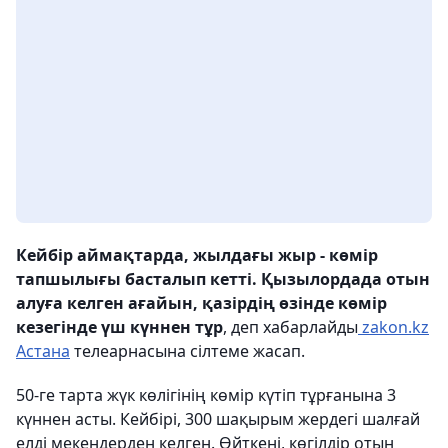
Кейбір аймақтарда, жылдағы жыр - көмір
тапшылығы басталып кетті. Қызылордада отын
алуға келген ағайын, қазірдің өзінде көмір
кезегінде үш күннен тұр
, деп хабарлайды
zakon.kz
Астана
телеарнасына сілтеме жасап.
50-ге тарта жүк көлігінің көмір күтіп тұрғанына 3
күннен асты. Кейбірі, 300 шақырым жердегі шалғай
елді мекендерден келген. Өйткені, көгілдір отын