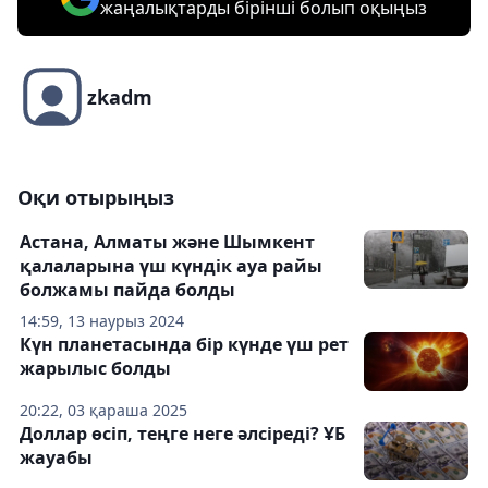
жаңалықтарды бірінші болып оқыңыз
zkadm
Оқи отырыңыз
Астана, Алматы және Шымкент
қалаларына үш күндік ауа райы
болжамы пайда болды
14:59, 13 наурыз 2024
Күн планетасында бір күнде үш рет
жарылыс болды
20:22, 03 қараша 2025
Доллар өсіп, теңге неге әлсіреді? ҰБ
жауабы