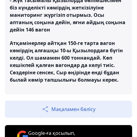
- Жүк тасымалы Қызылорда бөлімшесімен
біз күнделікті көмірдің жеткізілуіне
маниторинг жүргізіп отырмыз. Осы
аптаның соңына дейін, яғни айдың соңына
дейін 146 вагон
Атқамінерлер айтқан 150-ге тарта вагон
көмірдің алғашқы 10-ы Қызылордаға бүгін
келді. Ол шамамен 600 тоннандай. Көп
кешікпей қалған вагондар да келуі тиіс.
Сөздеріне сенсек, Сыр өңірінде енді бұдан
былай көмір тапшылығы болмауы керек.
Мақаламен бөлісу
Google-ға қосылып,