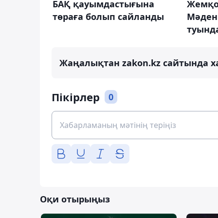
БАҚ қауымдастығына
Жемқо
төраға болып сайланды
Мәден
туынд
Жаңалықтан zakon.kz сайтында х
Пікірлер
0
Оқи отырыңыз