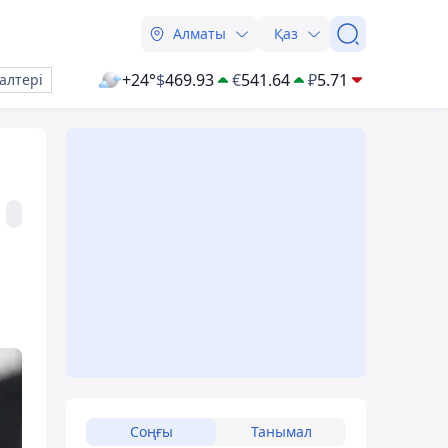
Алматы
Қаз
+24°
$
469.93
€
541.64
₽
5.71
алтері
Соңғы
Танымал