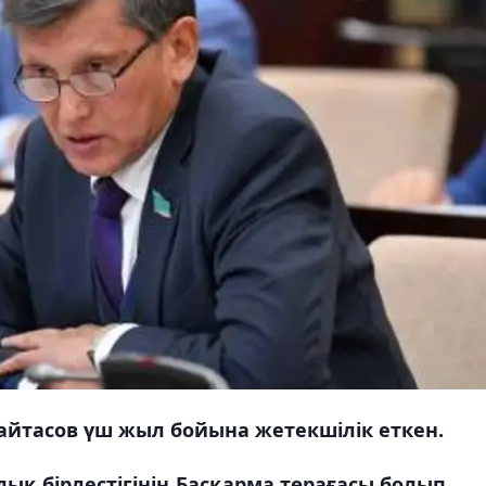
айтасов үш жыл бойына жетекшілік еткен.
ық бірлестігінің Басқарма төрағасы болып