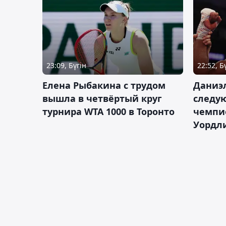
23:09, Бүгін
22:52, Б
Елена Рыбакина с трудом
Даниэ
вышла в четвёртый круг
следую
турнира WTA 1000 в Торонто
чемпио
Уордл