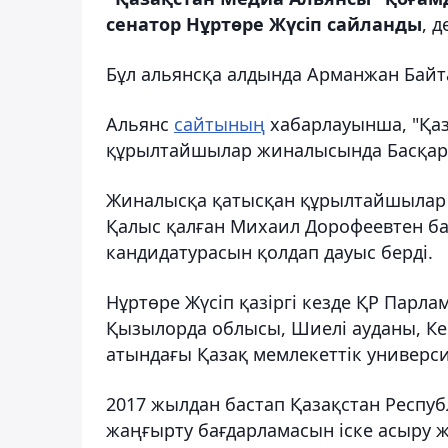
сенатор Нұртөре Жүсіп сайланды
, 
Бұл альянсқа алдында
Арманжан Байт
Альянс
сайтының
хабарлауынша, "Қаз
құрылтайшылар жиналысында Басқарм
Жиналысқа қатысқан құрылтайшылар 
Қалыс қалған Михаил Дорофеевтен б
кандидатурасын қолдап дауыс берді.
Нұртөре Жүсіп қазіргі кезде ҚР Парла
Қызылорда облысы, Шиелі ауданы, Кер
атындағы Қазақ мемлекеттік университ
2017 жылдан бастап Қазақстан Респу
жаңғырту бағдарламасын іске асыру ж