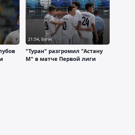
21:54, Бүгін
лубов
"Туран" разгромил "Астану
м
М" в матче Первой лиги