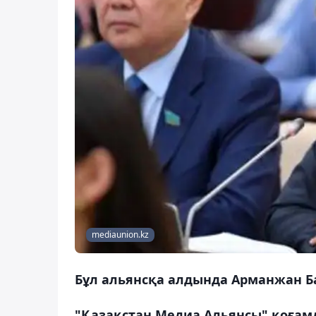
mediaunion.kz
Бұл альянсқа алдында Арманжан Б
"Қазақстан Медиа Альянсы" қоғамд