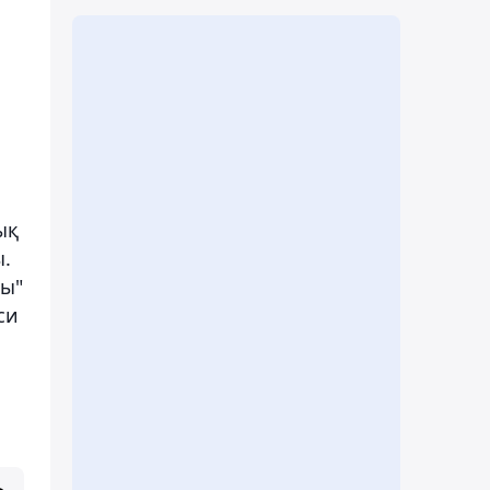
ық
ы.
ры"
си