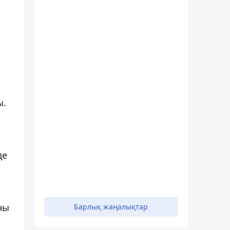
ы.
де
ны
Барлық жаңалықтар