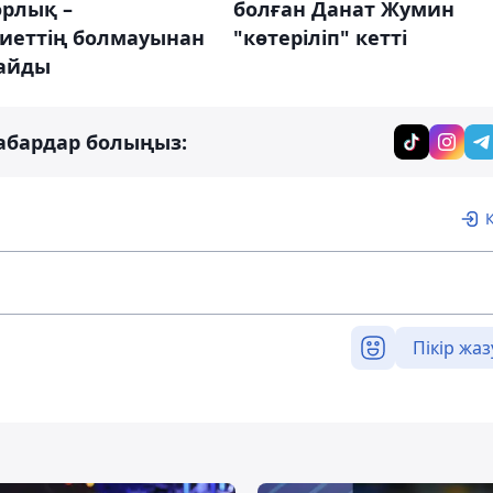
рлық –
болған Данат Жумин
иеттің болмауынан
"көтеріліп" кетті
айды
абардар болыңыз:
Пікір жаз