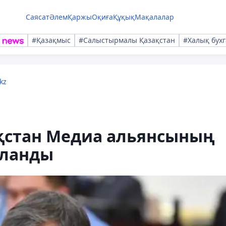
Саясат
Әлем
Қаржы
Оқиға
Құқық
Мақалалар
#Қазақмыс
#Салыстырмалы Қазақстан
#Халық бухг
kz
ақстан Медиа альянсының
йланды