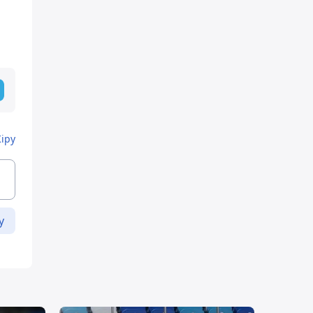
Кіру
у