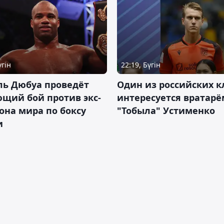
үгін
22:19, Бүгін
ль Дюбуа проведёт
Один из российских к
щий бой против экс-
интересуется вратарё
на мира по боксу
"Тобыла" Устименко
и