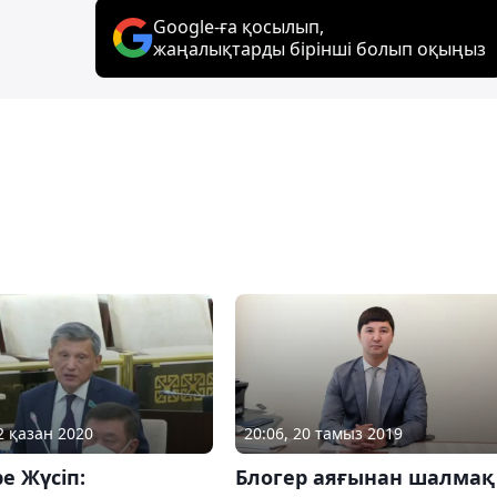
Google-ға қосылып,
жаңалықтарды бірінші болып оқыңыз
2 қазан 2020
20:06, 20 тамыз 2019
е Жүсіп:
Блогер аяғынан шалмақ