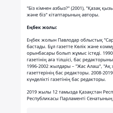
"Біз кімнен азбыз?" (2001), "Қазақ қыз
және біз" кітаптарының авторы.
Еңбек жолы:
Еңбек жолын Павлодар облыстық "Сары
бастады. Бұл газетте Көлік және комм
орынбасары болып жұмыс істеді. 1990
газетінің аға тілшісі, бас редактор
1996-2002 жылдары – "Жас Алаш", "Ақ 
газеттерінің бас редакторы. 2008-20
күнделікті газетінің бас редакторы.
2019 жылы 12 тамызда Қазақстан Рес
Республикасы Парламенті Сенатының