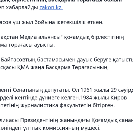
деп хабарлайды
zakon.kz.
асов үш жыл бойына
жетекшілік еткен.
ақстан Медиа альянсы" қоғамдық бірлестігінің
а төрағасы ауысты.
Байтасовтың бастамасымен дауыс беруге қатыст
асқасы ҚМА жаңа Басқарма Төрағасының
менті Сенатының депутаты. Ол 1961 жылы 29 сәуір
делі кентінде дүниеге келген.1984 жылы Киров
етінің журналистика факультетін бітірген.
бликасы Президентінің жанындағы Қоғамдық сана
өніндегі ұлттық комиссияның мүшесі.