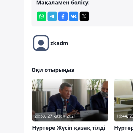
Мақаламен бөлісу:
zkadm
Оқи отырыңыз
20:59, 27 қазан 2021
16:44, 2
Нұртөре Жүсіп қазақ тілді
Нұртөр