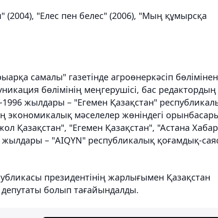
ы" (2004), "Елес пен белес" (2006), "Мың құмырсқа
арқа самалы" газетінде агроөнеркәсіп бөлімінен
уникация бөлімінің меңгерушісі, бас редактордың
-1996 жылдары – "Егемен Қазақстан" республикал
ының экономикалық мәселелер жөніндегі орынбасар
жол Қазақстан", "Егемен Қазақстан", "Астана Хаба
19 жылдары – "AIQYN" республикалық қоғамдық-сая
публикасы президентінің жарлығымен Қазақстан
 депутаты болып тағайындалды.