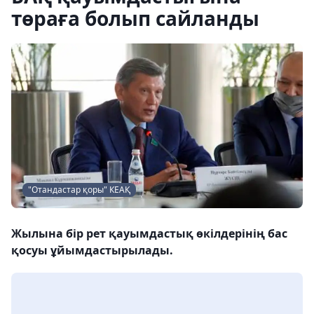
төраға болып сайланды
"Отандастар қоры" КЕАҚ
Жылына бір рет қауымдастық өкілдерінің бас
қосуы ұйымдастырылады.