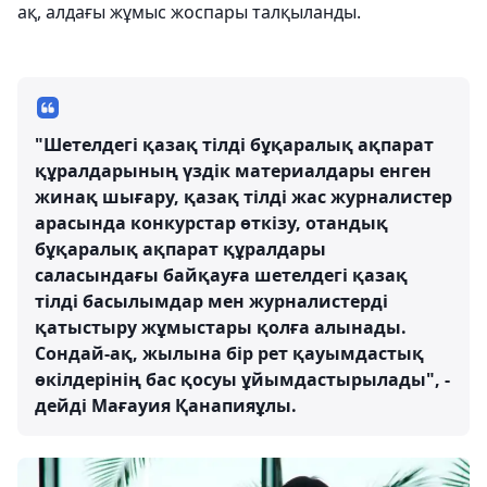
ақ, алдағы жұмыс жоспары талқыланды.
"Шетелдегі қазақ тілді бұқаралық ақпарат
құралдарының үздік материалдары енген
жинақ шығару, қазақ тілді жас журналистер
арасында конкурстар өткізу, отандық
бұқаралық ақпарат құралдары
саласындағы байқауға шетелдегі қазақ
тілді басылымдар мен журналистерді
қатыстыру жұмыстары қолға алынады.
Сондай-ақ, жылына бір рет қауымдастық
өкілдерінің бас қосуы ұйымдастырылады", -
дейді Мағауия Қанапияұлы.