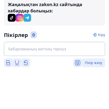
Жаңалықтан zakon.kz сайтында
хабардар болыңыз:
Пікірлер
0
Кіру
Пікір жазу