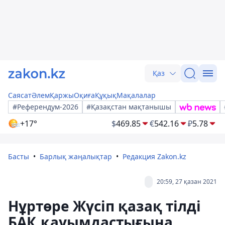
Қаз
Саясат
Әлем
Қаржы
Оқиға
Құқық
Мақалалар
#Референдум-2026
#Қазақстан мақтанышы
+17°
$
469.85
€
542.16
₽
5.78
Басты
Барлық жаңалықтар
Редакция Zakon.kz
20:59, 27 қазан 2021
Нұртөре Жүсіп қазақ тілді
БАҚ қауымдастығына