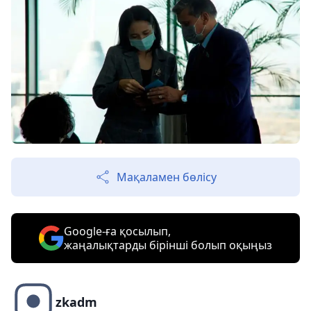
Мақаламен бөлісу
Google-ға қосылып,
жаңалықтарды бірінші болып оқыңыз
zkadm