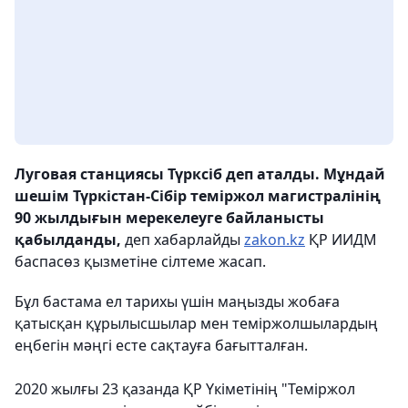
Луговая станциясы Түрксіб деп аталды. Мұндай
шешім Түркістан-Сібір теміржол магистралінің
90 жылдығын мерекелеуге байланысты
қабылданды,
деп хабарлайды
zakon.kz
ҚР ИИДМ
баспасөз қызметіне сілтеме жасап.
Бұл бастама ел тарихы үшін маңызды жобаға
қатысқан құрылысшылар мен теміржолшылардың
еңбегін мәңгі есте сақтауға бағытталған.
2020 жылғы 23 қазанда ҚР Үкіметінің "Теміржол