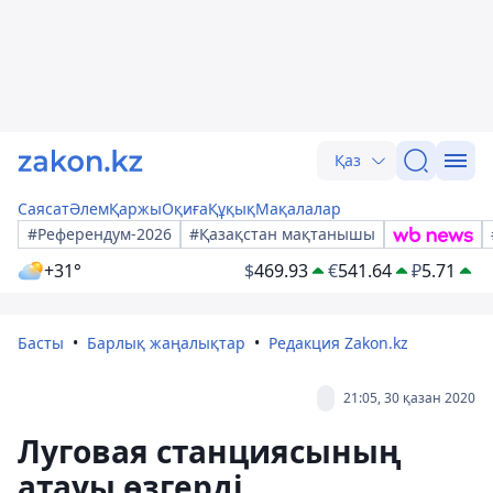
Қаз
Саясат
Әлем
Қаржы
Оқиға
Құқық
Мақалалар
#Референдум-2026
#Қазақстан мақтанышы
+31°
$
469.93
€
541.64
₽
5.71
Басты
Барлық жаңалықтар
Редакция Zakon.kz
21:05, 30 қазан 2020
Луговая станциясының
атауы өзгерді