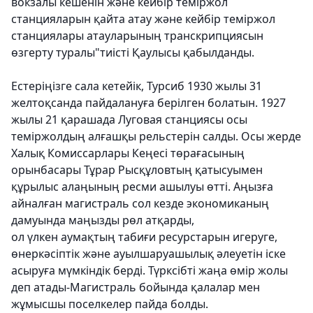
вокзалы кешенін және кейбір теміржол
станцияларын қайта атау және кейбір теміржол
станциялары атауларының транскрипциясын
өзгерту туралы"тиісті Қаулысы қабылданды.
Естеріңізге сала кетейік, Турсиб 1930 жылы 31
желтоқсанда пайдалануға берілген болатын. 1927
жылы 21 қарашада Луговая станциясы осы
теміржолдың алғашқы рельстерін салды. Осы жерде
Халық Комиссарлары Кеңесі төрағасының
орынбасары Тұрар Рысқұловтың қатысуымен
құрылыс алаңының ресми ашылуы өтті. Аңызға
айналған магистраль сол кезде экономиканың
дамуында маңызды рөл атқарды,
ол үлкен аумақтың табиғи ресурстарын игеруге,
өнеркәсіптік және ауылшаруашылық әлеуетін іске
асыруға мүмкіндік берді. Түрксібті жаңа өмір жолы
деп атады-Магистраль бойында қалалар мен
жұмысшы поселкелер пайда болды.