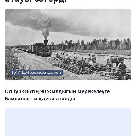
ҚР ИИДМ баспасөз қызметі
Ол Түрксібтің 90 жылдығын мерекелеуге
байланысты қайта аталды.