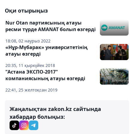
Оқи отырыңыз
Nur Otan партиясының атауы
ресми түрде AMANAT болып өзгерді
18:08, 02 наурыз 2022
«Нұр-Мүбарак» университетінің
атауы өзгерді
20:35, 11 қыркүйек 2018
"Астана ЭКСПО-2017"
компаниясының атауы өзгерді
22:41, 25 желтоқсан 2019
Жаңалықтан zakon.kz сайтында
хабардар болыңыз: