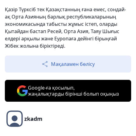
Қазір Түрксіб тек Қазақстанның ғана емес, сондай-
ақ Орта Азияның барлық республикаларының
экономикасында табысты жұмыс істеп, оларды
Қытайдан бастап Ресей, Орта Азия, Таяу Шығыс
елдері арқылы және Еуропаға дейінгі бірыңғай
Жібек жолына біріктіреді.
Мақаламен бөлісу
Google-ға қосылып,
жаңалықтарды бірінші болып оқыңыз
zkadm