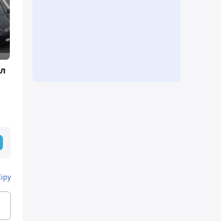
ол
Кіру