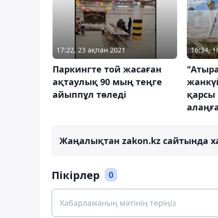
16:34, 
17:22, 23 ақпан 2021
"Атыр
Паркингте той жасаған
жанкүй
ақтаулық 90 мың теңге
қарсы 
айыппұл төледі
алаңғ
Жаңалықтан zakon.kz сайтында х
Пікірлер
0