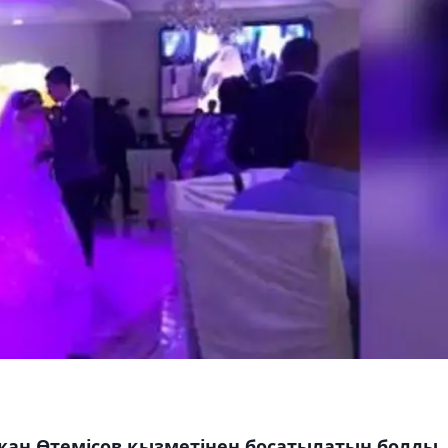
тжан Өтемісов қызметінен босатылатын болды
,