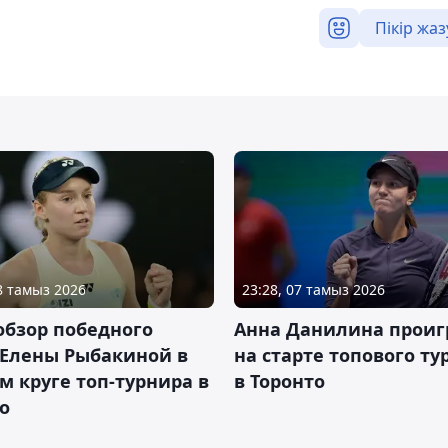
Пікір жаз
08 тамыз 2026
23:28, 07 тамыз 2026
обзор победного
Анна Данилина проиг
 Елены Рыбакиной в
на старте топового ту
м круге топ-турнира в
в Торонто
о