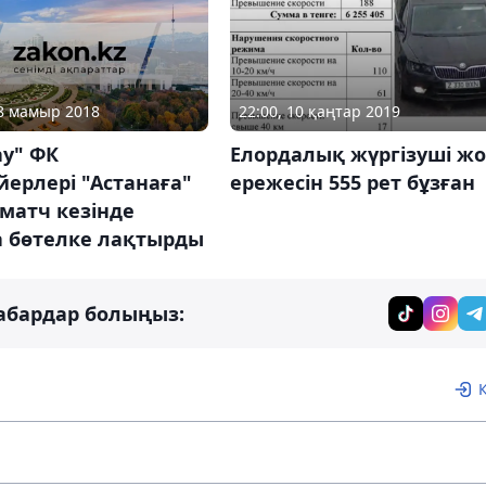
18 мамыр 2018
22:00, 10 қаңтар 2019
ау" ФК
Елордалық жүргізуші ж
ерлері "Астанаға"
ережесін 555 рет бұзған
матч кезінде
а бөтелке лақтырды
абардар болыңыз: