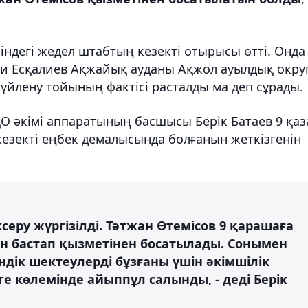
індегі жедел штабтың кезекті отырысы өтті. Онда
ли Есқалиев Ақжайық ауданы Ақжол ауылдық округ
үйлену тойының фактісі расталды ма деп сұрады.
О әкімі аппаратының басшысы Берік Батаев 9 қаз
кезекті еңбек демалысында болғанын жеткізгенін
еру жүргізілді. Тәтжан Өтемісов 9 қарашаға
ан бастап қызметінен босатылады. Сонымен
ндік шектеулерді бұзғаны үшін әкімшілік
е көлемінде айыппұл салынды, - деді Берік