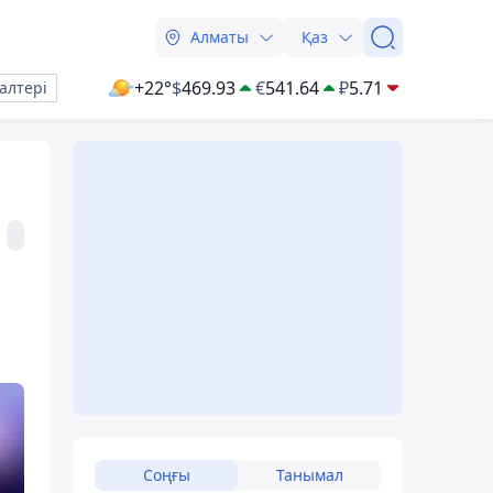
Алматы
Қаз
+22°
$
469.93
€
541.64
₽
5.71
алтері
Соңғы
Танымал