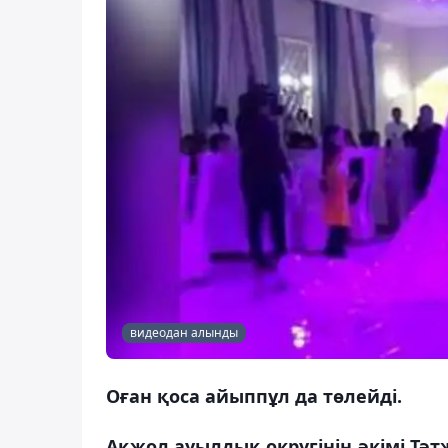
видеодан алынды
Оған қоса айыппұл да төлейді.
Ақжол ауылдық округінің әкімі Тә