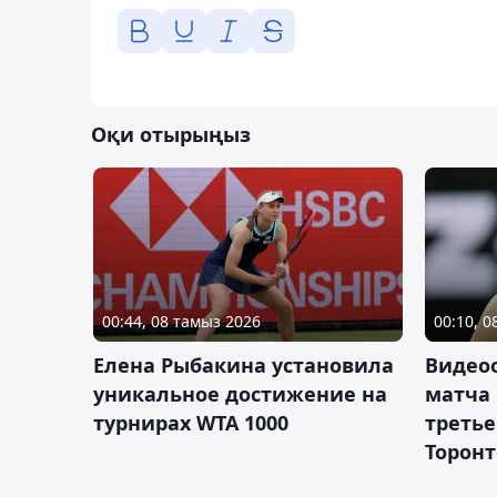
Оқи отырыңыз
00:44, 08 тамыз 2026
00:10, 
Елена Рыбакина установила
Видео
уникальное достижение на
матча
турнирах WTA 1000
третье
Торонт