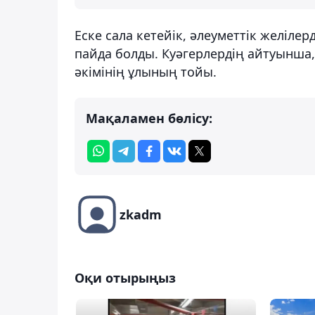
Еске сала кетейік, әлеуметтік желіле
пайда болды. Куәгерлердің айтуынша,
әкімінің ұлының тойы.
Мақаламен бөлісу:
zkadm
Оқи отырыңыз