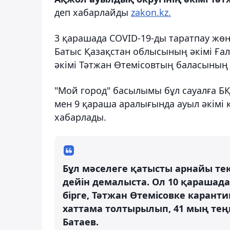
деп хабарлайды
zakon.kz.
3 қарашада COVID-19-ды таратпау жөн
Батыс Қазақстан облысының әкімі Ға
әкімі Тәтжан Өтемісовтың баласының 
"Мой город" басылымы бұл сауалға БҚ
мен 9 қараша аралығында ауыл әкімі 
хабарлады.
Бұл мәселеге қатысты арнайы текс
дейін демалыста. Ол 10 қарашад
бірге, Тәтжан Өтемісовке каранти
хаттама толтырылып, 41 мың теңг
Батаев.