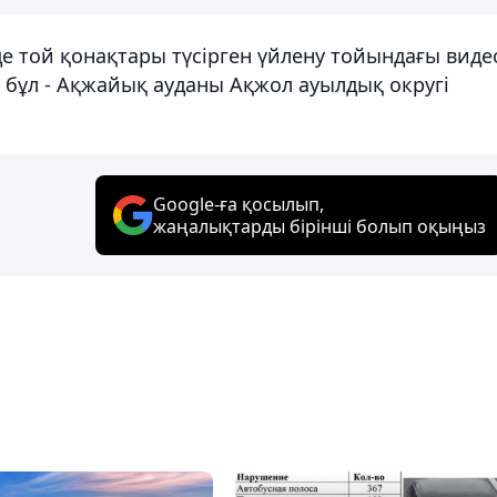
рде той қонақтары түсірген үйлену тойындағы виде
 бұл - Ақжайық ауданы Ақжол ауылдық округі
Google-ға қосылып,
жаңалықтарды бірінші болып оқыңыз