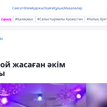
Саясат
Әлем
Қаржы
Оқиға
Құқық
Мақалалар
#Қазақмыс
#Салыстырмалы Қазақстан
#Халық бухг
kz
ой жасаған әкім
ды