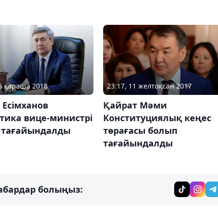
26 қараша 2018
23:17, 11 желтоқсан 2017
 Есімханов
Қайрат Мәми
тика вице-министрі
Конституциялық кеңес
 тағайындалды
төрағасы болып
тағайындалды
абардар болыңыз: