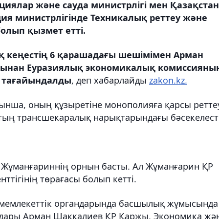
циялар және сауда министрлігі мен Қазақстан
ия министрлігінде Техникалық реттеу және
олып қызмет етті.
 кеңестің 6 қарашадағы шешімімен Арман
сынан Еуразиялық экономикалық комиссияны
ып тағайындалды
, деп хабарлайды
zakon.kz.
йынша, оның құзыретіне монополияға қарсы ретте
тың трансшекаралық нарықтарындағы бәсекелест
 Жұманғариннің орнын басты. Ал Жұманғарин ҚР
нттігінің төрағасы болып кетті.
ң мемлекеттік органдарында басшылық жұмысында
лдары Арман Шаққалиев ҚР Қаржы, Экономика жә