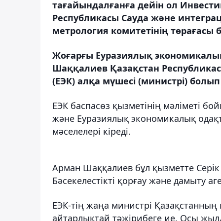
тағайындалғанға дейін ол Инвести
Республикасы Сауда және интеграц
метрология комитетінің төрағасы б
Жоғарғы Еуразиялық экономикалық
Шаққалиев Қазақстан Республика
(ЕЭК) алқа мүшесі (министрі) бол
ЕЭК баспасөз қызметінің мәліметі бо
және Еуразиялық экономикалық одақ
мәселелері кіреді.
Арман Шаққалиев бұл қызметте Серік
Бәсекелестікті қорғау және дамыту аге
ЕЭК-тің жаңа министрі Қазақстанны
айтарлықтай тәжірибеге ие. Осы жы