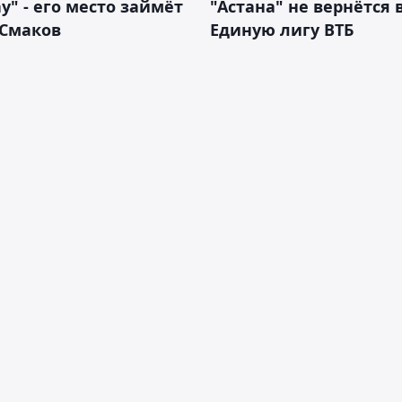
у" - его место займёт
"Астана" не вернётся 
 Смаков
Единую лигу ВТБ