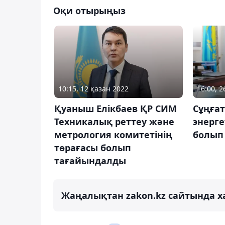
Оқи отырыңыз
10:15, 12 қазан 2022
16:00, 
Қуаныш Елікбаев ҚР СИМ
Сұңғат
Техникалық реттеу және
энерге
метрология комитетінің
болып
төрағасы болып
тағайындалды
Жаңалықтан zakon.kz сайтында х