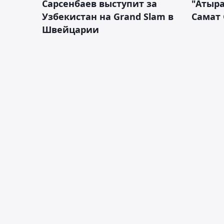
Сарсенбаев выступит за
"Атыра
Узбекистан на Grand Slam в
Самат
Швейцарии