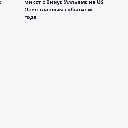
в
микст с Винус Уильямс на US
Open главным событием
года