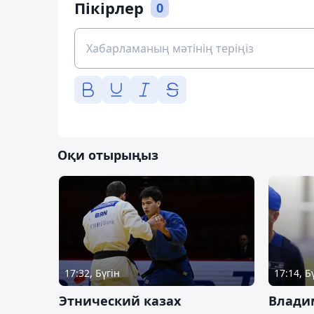
Пікірлер
0
Оқи отырыңыз
17:32, Бүгін
17:14, Б
Этнический казах
Влади