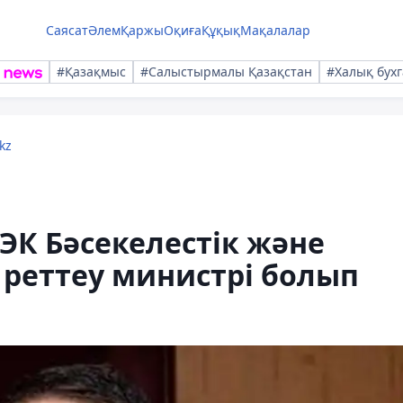
Саясат
Әлем
Қаржы
Оқиға
Құқық
Мақалалар
#Қазақмыс
#Салыстырмалы Қазақстан
#Халық бухг
kz
К Бәсекелестік және
реттеу министрі болып