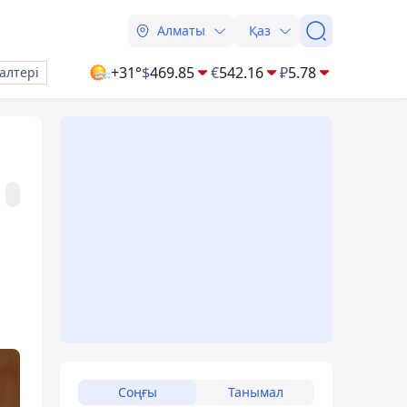
Алматы
Қаз
+31°
$
469.85
€
542.16
₽
5.78
алтері
Соңғы
Танымал