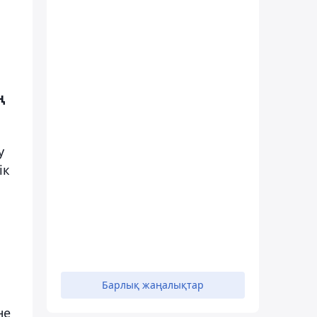
ң
у
ік
Барлық жаңалықтар
не