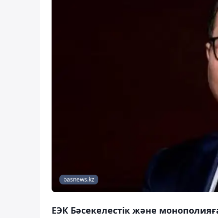
basnews.kz
ЕЭК Бәсекелестік және монополияғ