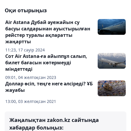
Оқи отырыңыз
Air Astana Дубай әуежайын су
басуы салдарынан ауыстырылған
рейстер туралы ақпаратты
жаңартты
11:23, 17 сәуір 2024
Сот Air Astana-ға айыппұл салып,
билет бағасын көтермеуді
міндеттеді
09:01, 04 желтоқсан 2023
Доллар өсіп, теңге неге әлсіреді? ҰБ
жауабы
13:00, 03 желтоқсан 2021
Жаңалықтан zakon.kz сайтында
хабардар болыңыз: