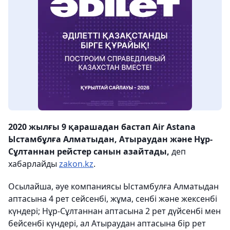
2020 жылғы 9 қарашадан бастап Air Astana
Ыстамбұлға Алматыдан, Атыраудан және Нұр-
Сұлтаннан рейстер санын азайтады,
деп
хабарлайды
zakon.kz
.
Осылайша, әуе компаниясы Ыстамбулға Алматыдан
аптасына 4 рет сейсенбі, жұма, сенбі және жексенбі
күндері; Нұр-Сұлтаннан аптасына 2 рет дүйсенбі мен
бейсенбі күндері, ал Атыраудан аптасына бір рет