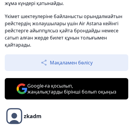
жұма күндері қатынайды.
Үкімет шектеулеріне байланысты орындалмайтын
рейстердің жолаушылары үшін Air Astana кейінгі
рейстерге айыппұлсыз қайта брондайды немесе
сатып алған жерде билет құнын толығымен
қайтарады.
Мақаламен бөлісу
Google-ға қосылып,
жаңалықтарды бірінші болып оқыңыз
zkadm