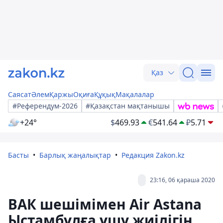
Қаз
Саясат
Әлем
Қаржы
Оқиға
Құқық
Мақалалар
#Референдум-2026
#Қазақстан мақтанышы
+24°
$
469.93
€
541.64
₽
5.71
Басты
Барлық жаңалықтар
Редакция Zakon.kz
23:16, 06 қараша 2020
ВАК шешімімен Air Astana
Ыстамбұлға ұшу жиілігін