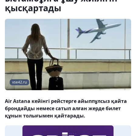
қысқартады
vse42.ru
Air Astana кейінгі рейстерге айыппұлсыз қайта
брондайды немесе сатып алған жерде билет
құнын толығымен қайтарады.