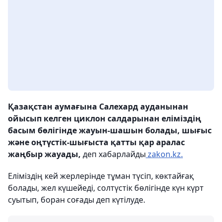
Қазақстан аумағына Салехард ауданынан
ойысып келген циклон салдарынан еліміздің
басым бөлігінде жауын-шашын болады, шығыс
және оңтүстік-шығыста қатты қар аралас
жаңбыр жауады,
деп хабарлайды
zakon.kz.
Еліміздің кей жерлерінде тұман түсіп, көктайғақ
болады, жел күшейеді, солтүстік бөлігінде күн күрт
суытып, боран соғады деп күтілуде.