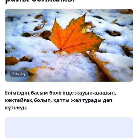
Pixabay
Еліміздің басым бөлігінде жауын-шашын,
көктайғақ болып, қатты жел тұрады деп
күтіледі.