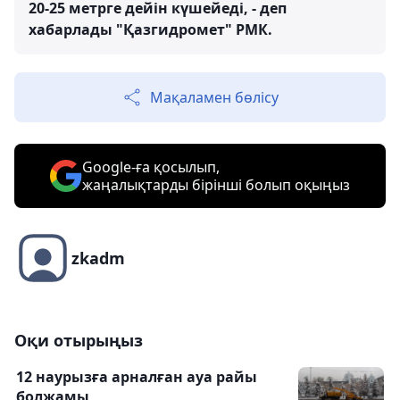
20-25 метрге дейін күшейеді, - деп
хабарлады "Қазгидромет" РМК.
Мақаламен бөлісу
Google-ға қосылып,
жаңалықтарды бірінші болып оқыңыз
zkadm
Оқи отырыңыз
12 наурызға арналған ауа райы
болжамы