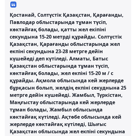
Қостанай, Солтүстік Қазақстан, Қарағанды,
Павлодар облыстарында тұман түсіп,
көктайғақ болады, қатты жел екіпіні
секундына 15-20 метрді құрайды. Солтүстік
Қазақстан, Қарағанды ​​облыстарында жел
екпіні секундына 23-28 метрге дейін
күшейеді деп күтіледі. Алматы, Батыс
Қазақстан облыстарында тұман түсіп,
көктайғақ болады, жел екпіні 15-20 м / с
құрайды. Ақмола облысында кей жерлерде
бұрқасын болып, желдің екпіні секуднына 25
метрге дейін күшейеді. Жамбыл, Түркістан,
Маңғыстау облыстарында кей жерлерде
тұман болады, Жамбыл облысында
көктайғақ күтіледі. Ақтөбе облысында кей
жерлерде көктайғақ күтіледі, Шығыс
Қазақстан облысында жел екпіні секундына