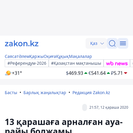
Қаз
Саясат
Әлем
Қаржы
Оқиға
Құқық
Мақалалар
#Референдум-2026
#Қазақстан мақтанышы
+31°
$
469.93
€
541.64
₽
5.71
Басты
Барлық жаңалықтар
Редакция Zakon.kz
21:57, 12 қараша 2020
13 қарашаға арналған ауа-
райы болжамы