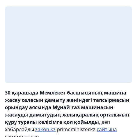
30 қарашада Мемлекет басшысының машина
жасау саласын дамыту жөніндегі тапсырмасын
орындау аясында Мұнай-газ машинасын
жасауды дамытудың халықаралық орталығын
құру туралы келісімге қол қойылды
, деп
хабарлайды
zakon.kz
primeminister.kz
сайтына
сілтеме жасап.