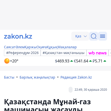
Қаз
Саясат
Әлем
Қаржы
Оқиға
Құқық
Мақалалар
#Референдум-2026
#Қазақстан мақтанышы
+20°
$
469.93
€
541.64
₽
5.71
Басты
Барлық жаңалықтар
Редакция Zakon.kz
22:49, 30 қараша 2020
Қазақстанда Мұнай-газ
машинасын жасауды