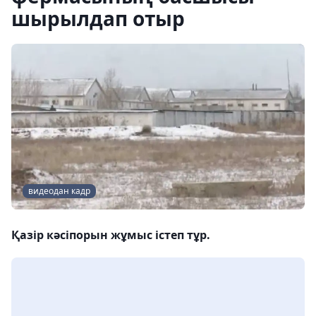
шырылдап отыр
видеодан кадр
Қазір кәсіпорын жұмыс істеп тұр.