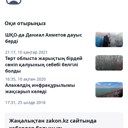
Оқи отырыңыз
ШҚО-да Даниал Ахметов дауыс
берді
21:17, 10 қаңтар 2021
Төрт облыста жарықтың бірдей
сөніп қалуының себебі белгілі
болды
16:35, 10 ақпан 2020
Алакөлдің инфрақұрылымы
жақсарып келеді
17:31, 25 шілде 2018
Жаңалықтан zakon.kz сайтында