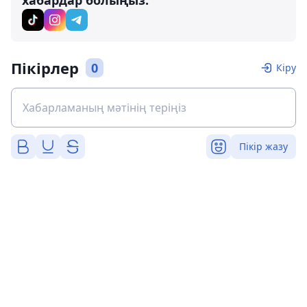
хабардар болыңыз:
Пікірлер
0
Кіру
Пікір жазу