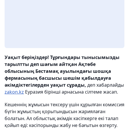
Уақыт беріңіздер! Тұрғындары тынысымызды
тарылтты деп шағым айтқан Ақтөбе
облысының Бестамақ ауылындағы шошқа
фермасының басшысы шешім қабылдауға
әкімдіктегілерден уақыт сұрады,
деп хабарлайды
zakon.kz
Еуразия бірінші арнасына сілтеме жасап.
Кешеннің жұмысын тексеру үшін құрылған комиссия
бүгін жұмыстың қорытындысын жариялаған
болатын. Ал облыстық әкімдік кәсіпкерге екі талап
қойып еді: кәсіпорынды жабу не бағытын өзгерту.