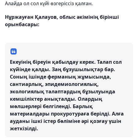
Алайда ол сол күйі өзгеріссіз қалған.
Нұржауған Қалауов, облыс әкімінің бірінші
орынбасары:
Екеуінің біреуін қабылдау керек. Талап сол
күйінде қалды. Заң бұзушылықтар бар.
Соның ішінде ферманың жұмысында,
сантиарлық, эпидемиологиялық,
экологиялық талаптардың бұзылуында
кемшіліктер анықталды. Олардың
мөлшерлері белгіленді. Барлық
материалдары прокуротураға берілді. Алға
ауданы ішкі істер бөліміне әрі қозғау үшін
жеткізілді.