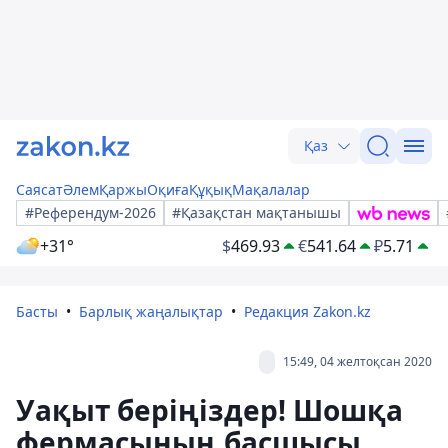
Қаз
Саясат
Әлем
Қаржы
Оқиға
Құқық
Мақалалар
#Референдум-2026
#Қазақстан мақтанышы
+31°
$
469.93
€
541.64
₽
5.71
Басты
Барлық жаңалықтар
Редакция Zakon.kz
15:49, 04 желтоқсан 2020
Уақыт беріңіздер! Шошқа
фермасының басшысы