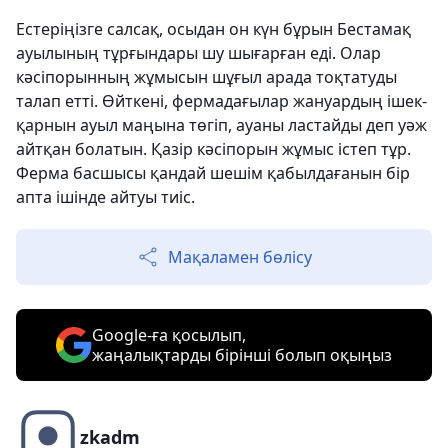
Естеріңізге салсақ, осыдан он күн бұрын Бестамақ
ауылының тұрғындары шу шығарған еді. Олар
кәсіпорынның жұмысын шұғыл арада тоқтатуды
талап етті. Өйткені, фермадағылар жануардың ішек-
қарнын ауыл маңына төгіп, ауаны ластайды деп уәж
айтқан болатын. Қазір кәсіпорын жұмыс істеп тұр.
Ферма басшысы қандай шешім қабылдағанын бір
апта ішінде айтуы тиіс.
Мақаламен бөлісу
Google-ға қосылып,
жаңалықтарды бірінші болып оқыңыз
zkadm