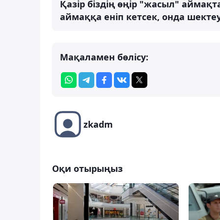
Қазір біздің өңір "жасыл" аймақта
аймаққа еніп кетсек, онда шектеу
Мақаламен бөлісу:
zkadm
Оқи отырыңыз