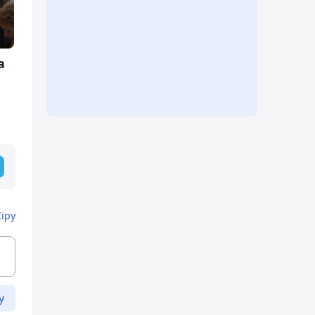
а
Кіру
у