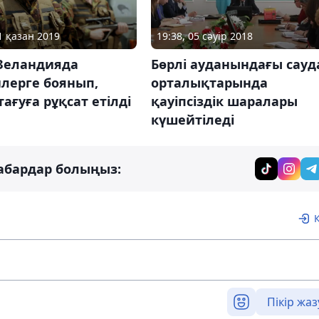
1 қазан 2019
19:38, 05 сәуір 2018
Зеландияда
Бөрлі ауданындағы сауд
лерге боянып,
орталықтарында
 тағуға рұқсат етілді
қауіпсіздік шаралары
күшейтіледі
абардар болыңыз:
Пікір жаз