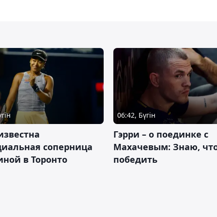
үгін
06:42, Бүгін
известна
Гэрри – о поединке с
циальная соперница
Махачевым: Знаю, что
ной в Торонто
победить