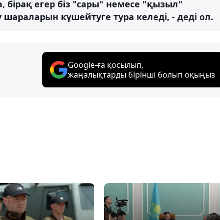
, бірақ егер біз "сары" немесе "қызыл"
 шараларын күшейтуге тура келеді, - деді ол.
Google-ға қосылып,
жаңалықтарды бірінші болып оқыңыз