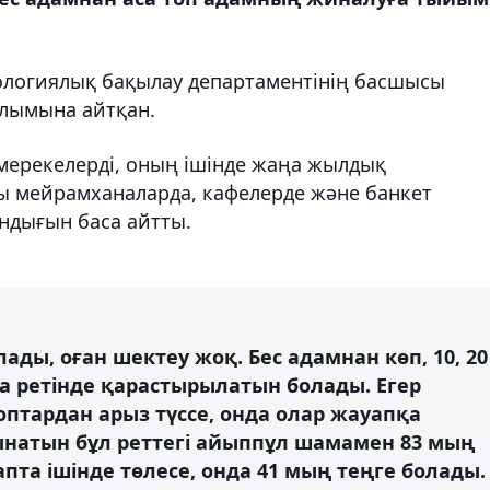
ологиялық бақылау департаментінің басшысы
ылымына айтқан.
мерекелерді, оның ішінде жаңа жылдық
ы мейрамханаларда, кафелерде және банкет
ндығын баса айтты.
лады, оған шектеу жоқ. Бес адамнан көп, 10, 20
ра ретінде қарастырылатын болады. Егер
птардан арыз түссе, онда олар жауапқа
ынатын бұл реттегі айыппұл шамамен 83 мың
апта ішінде төлесе, онда 41 мың теңге болады.