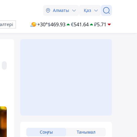
Алматы
Қаз
+30°
$
469.93
€
541.64
₽
5.71
алтері
Соңғы
Танымал