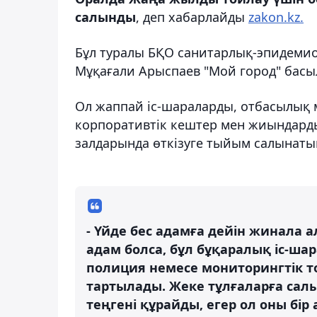
салынды
, деп хабарлайды
zakon.kz.
Бұл туралы БҚО санитарлық-эпидеми
Мұқағали Арыспаев "Мой город" бас
Ол жаппай іс-шараларды, отбасылық 
корпоративтік кештер мен жиындард
залдарында өткізуге тыйым салынаты
- Үйде бес адамға дейін жинала а
адам болса, бұл бұқаралық іс-ша
полиция немесе мониторингтік то
тартылады. Жеке тұлғаларға сал
теңгені құрайды, егер ол оны бір 