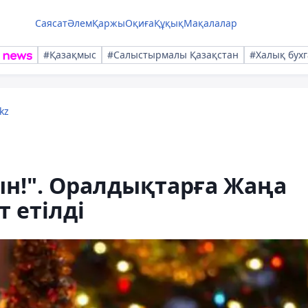
Саясат
Әлем
Қаржы
Оқиға
Құқық
Мақалалар
#Қазақмыс
#Салыстырмалы Қазақстан
#Халық бухг
kz
ын!". Оралдықтарға Жаңа
 етілді