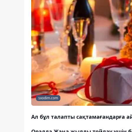
sxodim.com
Ал бұл талапты сақтамағандарға 
Оралда Жаңа жылды тойлау үшін б