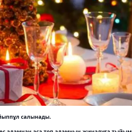
айыппұл салынады.
ес адамнан аса топ адамның жиналуға тыйым