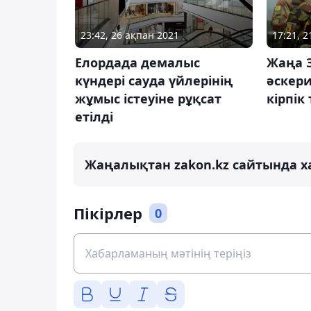
23:42, 26 ақпан 2021
17:21, 2
Елордада демалыс
Жаңа 
күндері сауда үйлерінің
әскери
жұмыс істеуіне рұқсат
кірпік
етілді
Жаңалықтан zakon.kz сайтында х
Пікірлер
0