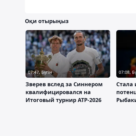
Оқи отырыңыз
07:47, Бүгін
07:08, Б
Зверев вслед за Синнером
Cтала 
квалифицировался на
потен
Итоговый турнир ATP-2026
Рыбаки