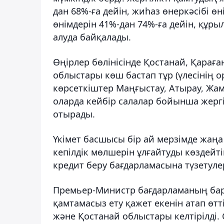
дан 68%-ға дейін, жиһаз өнеркәсібі өн
өнімдерін 41%-дан 74%-ға дейін, құр
алуда байқалады.
Өңірлер бөлінісінде Қостанай, Қарағ
облыстары көш бастап тұр (үлесінің о
көрсеткіштер Маңғыстау, Атырау, Жа
оларда кейбір салалар бойынша жергіл
отырады.
Үкімет басшысы бір ай мерзімде жаң
кепілдік мөлшерін ұлғайтуды көздейт
кредит беру бағдарламасына түзетуле
Премьер-Министр бағдарламаның бар
қамтамасыз ету қажет екенін атап өт
және Қостанай облыстары келтірілді