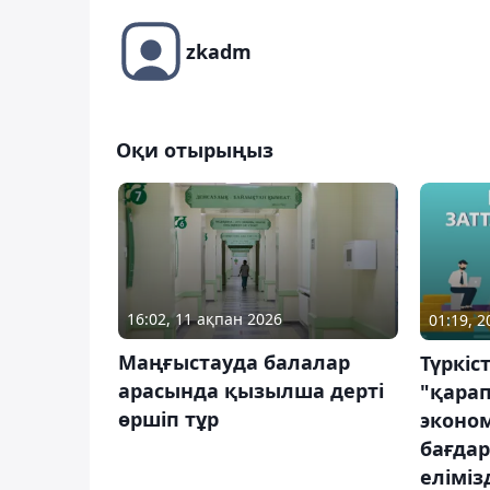
zkadm
Оқи отырыңыз
16:02, 11 ақпан 2026
01:19, 
Маңғыстауда балалар
Түркіс
арасында қызылша дерті
"қара
өршіп тұр
эконо
бағда
еліміз