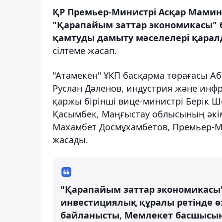
ҚР Премьер-Министрі Асқар Мамин
"Қарапайым заттар экономикасы" б
қамтуды дамыту мәселелері қарал
сілтеме жасап.
"Атамекен" ҰКП басқарма төрағасы А
Руслан Дәленов, индустрия және инф
қаржы бірінші вице-министрі Берік 
Қасымбек, Маңғыстау облысының әкім
Махамбет Досмұхамбетов, Премьер-М
жасады.
"Қарапайым заттар экономикасы"
инвестициялық құралы ретінде өзі
байланысты, Мемлекет басшысын