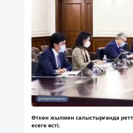
primeminister.kz
Өткен жылмен салыстырғанда реттел
есеге өсті.