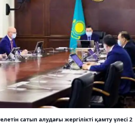
етін сатып алудағы жергілікті қамту үлесі 2