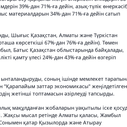
імдерін 39%-дан 71%-ға дейін, азық-түлік өнеркәсіб
ылыс материалдарын 34%-дан 71%-ға дейін сатып
анды, Шығыс Қазақстан, Алматы және Түркістан
рташа көрсеткіші 67%-дан 76%-ға дейін). Төмен
мбыл, Батыс Қазақстан облыстарында байқалады,
ікті қамту үлесі 24%-дан 43%-ға дейін өзгеріп
а ынталандыруды, соның ішінде мемлекет тарапын
ін "Қарапайым заттар экономикасы" жеңілдетілген
рдің жетінші топтамасын әзірлеуді тапсырды.
лық мақұлданған жобаларын уақытылы іске қосу
ті. Жақсы мысал ретінде Алматы қаласы, Жамбыл
. Сонымен қатар Қызылорда және Атырау