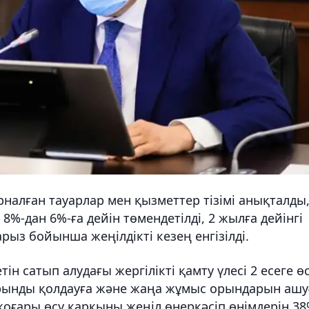
рналған тауарлар мен қызметтер тізімі анықталды
%-дан 6%-ға дейін төмендетілді, 2 жылға дейінгі
ыз бойынша жеңілдікті кезең енгізілді.
 сатып алудағы жергілікті қамту үлесі 2 есеге өс
орынды қолдауға және жаңа жұмыс орындарын ашу
 жоғары өсу қарқыны жеңіл өнеркәсіп өнімдерін 38