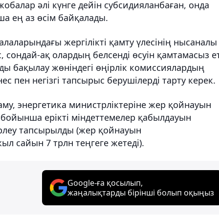
обалар әлі күнге дейін субсидияланбаған, онда
 ең аз өсім байқалады.
алаларындағы жергілікті қамту үлесінің нысаналы
с, сондай-ақ олардың белсенді өсуін қамтамасыз е
уды бақылау жөніндегі өңірлік комиссиялардың
нес пен негізгі тапсырыс берушілерді тарту керек.
у, энергетика министрліктеріне жер қойнауын
 бойынша ерікті міндеттемелер қабылдауын
ірлеу тапсырылды (жер қойнауын
л сайын 7 трлн теңгеге жетеді).
Google-ға қосылып,
жаңалықтарды бірінші болып оқыңыз