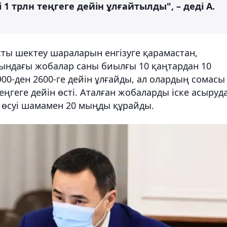
трлн теңгеге дейін ұлғайтылды", – деді А.
ы шектеу шараларын енгізуге қарамастан,
ындағы жобалар саны биылғы 10 қаңтардан 10
 900-ден 2600-ге дейін ұлғайды, ал олардың сомасы
теңгеге дейін өсті. Аталған жобаларды іске асыруд
өсуі шамамен 20 мыңды құрайды.