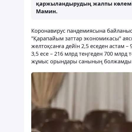
қаржыландырудың жалпы көлемі 1 
Мамин.
Коронавирус пандемиясына байланыст
"Қарапайым заттар экономикасы" аяс
желтоқсанға дейін 2,5 еседен астам –
3,5 есе – 216 млрд теңгеден 700 млрд 
жұмыс орындары санының болжамды 