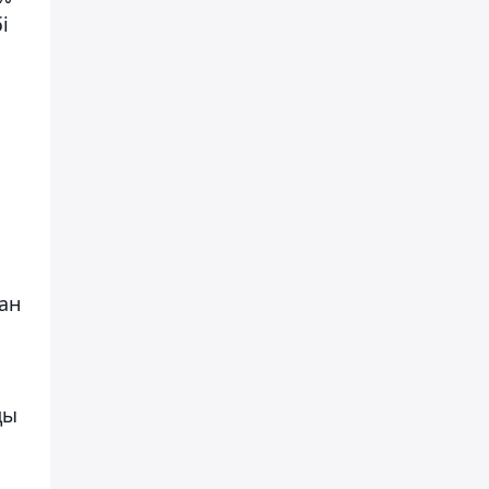
і
ан
ды