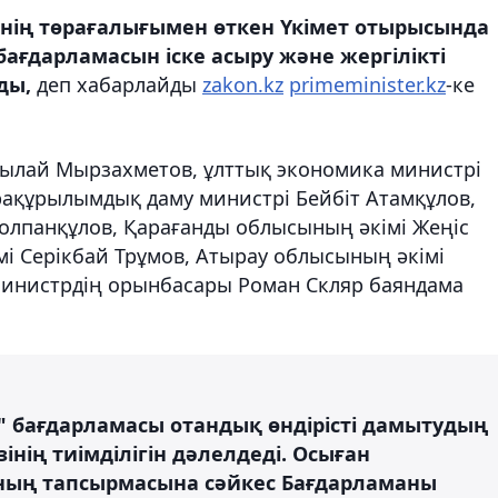
нің төрағалығымен өткен Үкімет отырысында
ағдарламасын іске асыру және жергілікті
ды,
деп хабарлайды
zakon.kz
primeminister.kz
-ке
былай Мырзахметов, ұлттық экономика министрі
рақұрылымдық даму министрі Бейбіт Атамқұлов,
Шолпанқұлов, Қарағанды облысының әкімі Жеңіс
і Серікбай Трұмов, Атырау облысының әкімі
инистрдің орынбасары Роман Скляр баяндама
 бағдарламасы отандық өндірісті дамытудың
нің тиімділігін дәлелдеді. Осыған
ың тапсырмасына сәйкес Бағдарламаны