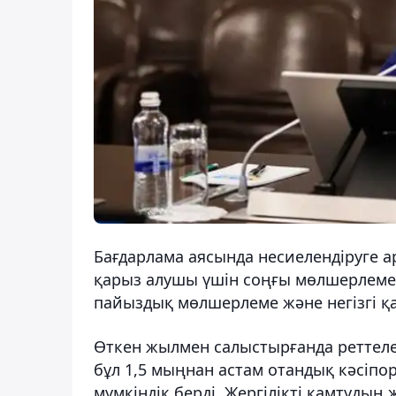
Бағдарлама аясында несиелендіруге а
қарыз алушы үшін соңғы мөлшерлеме 8
пайыздық мөлшерлеме және негізгі қар
Өткен жылмен салыстырғанда реттелетін
бұл 1,5 мыңнан астам отандық кәсіп
мүмкіндік берді. Жергілікті қамтудың