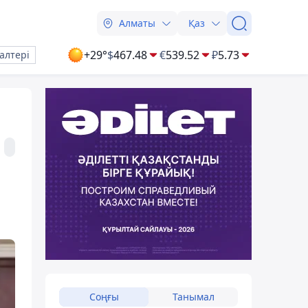
Алматы
Қаз
+29°
$
467.48
€
539.52
₽
5.73
алтері
Соңғы
Танымал