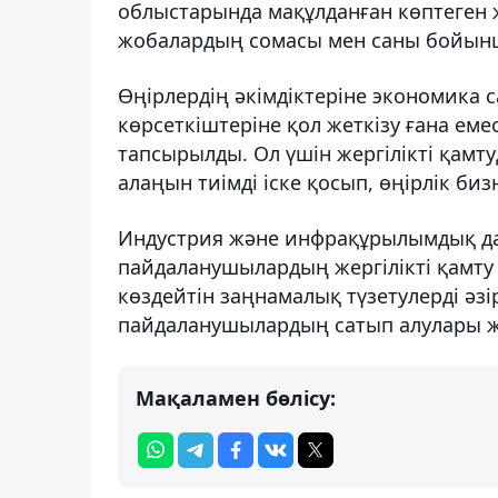
облыстарында мақұлданған көптеген ж
жобалардың сомасы мен саны бойынша
Өңірлердің әкімдіктеріне экономика с
көрсеткіштеріне қол жеткізу ғана еме
тапсырылды. Ол үшін жергілікті қамт
алаңын тиімді іске қосып, өңірлік биз
Индустрия және инфрақұрылымдық дам
пайдаланушылардың жергілікті қамту
көздейтін заңнамалық түзетулерді әз
пайдаланушылардың сатып алулары жы
Мақаламен бөлісу: