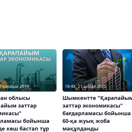
20 қараша 2019
18:48, 21 шілде 2020
тан облысы
Шымкентте "Қарапайы
пайым заттар
заттар экономикасы"
микасы"
бағдарламасы бойынша
рламасы бойынша
60-қа жуық жоба
де көш бастап тұр
мақұлданды