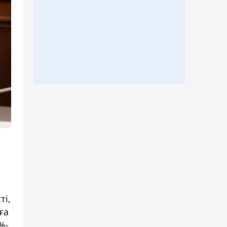
,
ті,
ға
%-