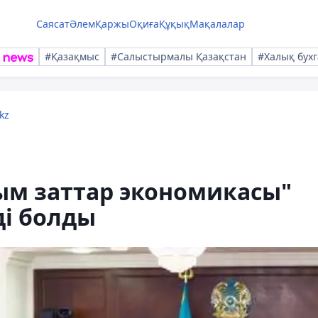
Саясат
Әлем
Қаржы
Оқиға
Құқық
Мақалалар
#Қазақмыс
#Салыстырмалы Қазақстан
#Халық бухг
kz
ым заттар экономикасы"
ді болды